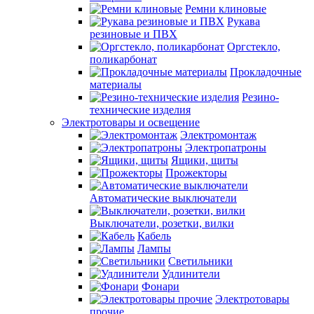
Ремни клиновые
Рукава
резиновые и ПВХ
Оргстекло,
поликарбонат
Прокладочные
материалы
Резино-
технические изделия
Электротовары и освещение
Электромонтаж
Электропатроны
Ящики, щиты
Прожекторы
Автоматические выключатели
Выключатели, розетки, вилки
Кабель
Лампы
Светильники
Удлинители
Фонари
Электротовары
прочие