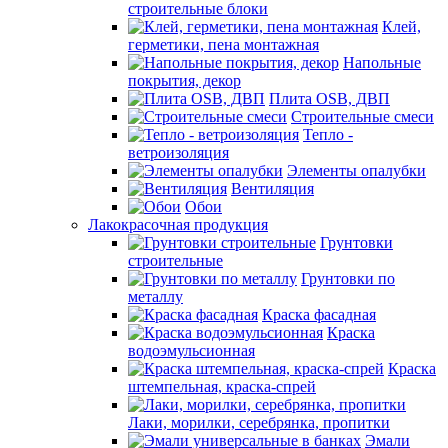
строительные блоки
Клей,
герметики, пена монтажная
Напольные
покрытия, декор
Плита OSB, ДВП
Строительные смеси
Тепло -
ветроизоляция
Элементы опалубки
Вентиляция
Обои
Лакокрасочная продукция
Грунтовки
строительные
Грунтовки по
металлу
Краска фасадная
Краска
водоэмульсионная
Краска
штемпельная, краска-спрей
Лаки, морилки, серебрянка, пропитки
Эмали