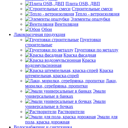
Плита OSB, ДВП
Строительные смеси
Тепло - ветроизоляция
Элементы опалубки
Вентиляция
Обои
Лакокрасочная продукция
Грунтовки
строительные
Грунтовки по металлу
Краска фасадная
Краска
водоэмульсионная
Краска
штемпельная, краска-спрей
Лаки,
морилки, серебрянка, пропитки
Эмали
универсальные в банках
Эмали
универсальные в бочках
Растворители
Эмали для
пола, краска дорожная
Водоснабжение и сантехника