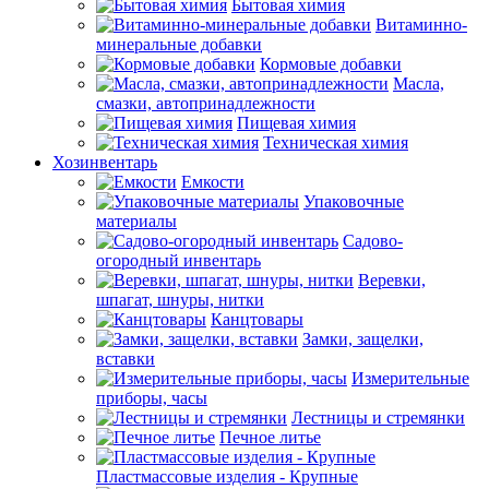
Бытовая химия
Витаминно-
минеральные добавки
Кормовые добавки
Масла,
смазки, автопринадлежности
Пищевая химия
Техническая химия
Хозинвентарь
Емкости
Упаковочные
материалы
Садово-
огородный инвентарь
Веревки,
шпагат, шнуры, нитки
Канцтовары
Замки, защелки,
вставки
Измерительные
приборы, часы
Лестницы и стремянки
Печное литье
Пластмассовые изделия - Крупные