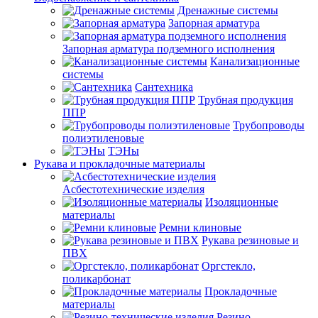
Дренажные системы
Запорная арматура
Запорная арматура подземного исполнения
Канализационные
системы
Сантехника
Трубная продукция
ППР
Трубопроводы
полиэтиленовые
ТЭНы
Рукава и прокладочные материалы
Асбестотехнические изделия
Изоляционные
материалы
Ремни клиновые
Рукава резиновые и
ПВХ
Оргстекло,
поликарбонат
Прокладочные
материалы
Резино-