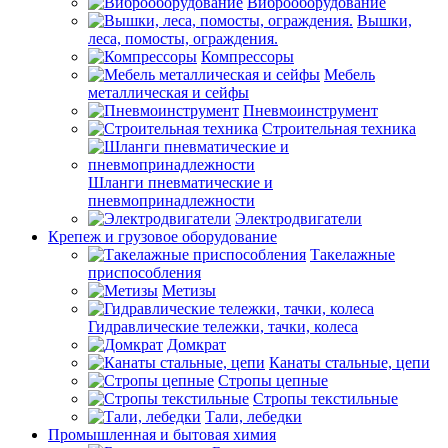
Виброоборудование
Вышки,
леса, помосты, ограждения.
Компрессоры
Мебель
металлическая и сейфы
Пневмоинструмент
Строительная техника
Шланги пневматические и
пневмопринадлежности
Электродвигатели
Крепеж и грузовое оборудование
Такелажные
приспособления
Метизы
Гидравлические тележки, тачки, колеса
Домкрат
Канаты стальные, цепи
Стропы цепные
Стропы текстильные
Тали, лебедки
Промышленная и бытовая химия