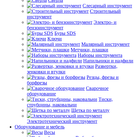
Сверла
Слесарный инструмент
Строительный
инструмент
Электро- и
бензоинструмент
Буры SDS
Ключи
Малярный инструмент
Метчики, плашки
Наборы инструмента
Напильники и надфили
Развертки,
зенковки и втулки
Резцы, фрезы и
борфрезы
Сварочное
оборудование
Тиски,
струбцины, наковальни
Щетка по металлу
Электротехнический инструмент
Оборудование и мебель
Весы