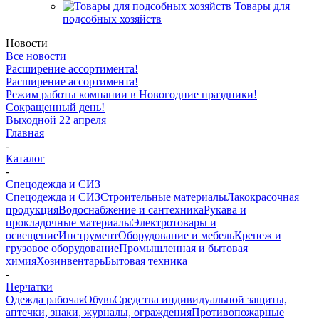
Товары для
подсобных хозяйств
Новости
Все новости
Расширение ассортимента!
Расширение ассортимента!
Режим работы компании в Новогодние праздники!
Сокращенный день!
Выходной 22 апреля
Главная
-
Каталог
-
Спецодежда и СИЗ
Спецодежда и СИЗ
Строительные материалы
Лакокрасочная
продукция
Водоснабжение и сантехника
Рукава и
прокладочные материалы
Электротовары и
освещение
Инструмент
Оборудование и мебель
Крепеж и
грузовое оборудование
Промышленная и бытовая
химия
Хозинвентарь
Бытовая техника
-
Перчатки
Одежда рабочая
Обувь
Средства индивидуальной защиты,
аптечки, знаки, журналы, ограждения
Противопожарные