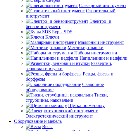
Сверла
Слесарный инструмент
Строительный
инструмент
Электро- и
бензоинструмент
Буры SDS
Ключи
Малярный инструмент
Метчики, плашки
Наборы инструмента
Напильники и надфили
Развертки,
зенковки и втулки
Резцы, фрезы и
борфрезы
Сварочное
оборудование
Тиски,
струбцины, наковальни
Щетка по металлу
Электротехнический инструмент
Оборудование и мебель
Весы