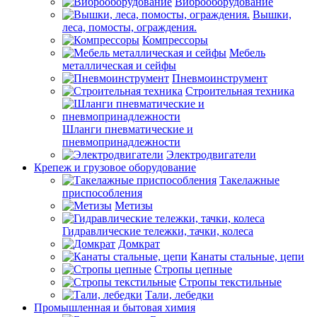
Виброоборудование
Вышки,
леса, помосты, ограждения.
Компрессоры
Мебель
металлическая и сейфы
Пневмоинструмент
Строительная техника
Шланги пневматические и
пневмопринадлежности
Электродвигатели
Крепеж и грузовое оборудование
Такелажные
приспособления
Метизы
Гидравлические тележки, тачки, колеса
Домкрат
Канаты стальные, цепи
Стропы цепные
Стропы текстильные
Тали, лебедки
Промышленная и бытовая химия