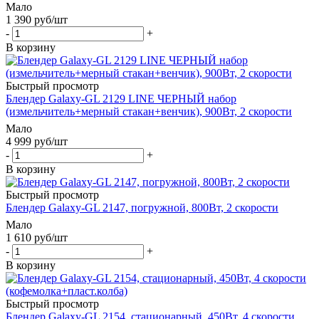
Мало
1 390
руб
/шт
-
+
В корзину
Быстрый просмотр
Блендер Galaxy-GL 2129 LINE ЧЕРНЫЙ набор
(измельчитель+мерный стакан+венчик), 900Вт, 2 скорости
Мало
4 999
руб
/шт
-
+
В корзину
Быстрый просмотр
Блендер Galaxy-GL 2147, погружной, 800Вт, 2 скорости
Мало
1 610
руб
/шт
-
+
В корзину
Быстрый просмотр
Блендер Galaxy-GL 2154, стационарный, 450Вт, 4 скорости