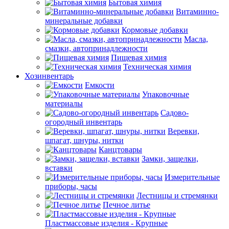
Бытовая химия
Витаминно-
минеральные добавки
Кормовые добавки
Масла,
смазки, автопринадлежности
Пищевая химия
Техническая химия
Хозинвентарь
Емкости
Упаковочные
материалы
Садово-
огородный инвентарь
Веревки,
шпагат, шнуры, нитки
Канцтовары
Замки, защелки,
вставки
Измерительные
приборы, часы
Лестницы и стремянки
Печное литье
Пластмассовые изделия - Крупные