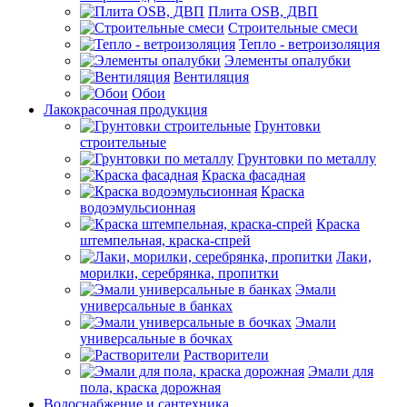
Плита OSB, ДВП
Строительные смеси
Тепло - ветроизоляция
Элементы опалубки
Вентиляция
Обои
Лакокрасочная продукция
Грунтовки
строительные
Грунтовки по металлу
Краска фасадная
Краска
водоэмульсионная
Краска
штемпельная, краска-спрей
Лаки,
морилки, серебрянка, пропитки
Эмали
универсальные в банках
Эмали
универсальные в бочках
Растворители
Эмали для
пола, краска дорожная
Водоснабжение и сантехника