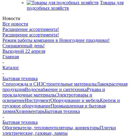
Товары для
подсобных хозяйств
Новости
Все новости
Расширение ассортимента!
Расширение ассортимента!
Режим работы компании в Новогодние праздники!
Сокращенный день!
Выходной 22 апреля
Главная
-
Каталог
-
Бытовая техника
Спецодежда и СИЗ
Строительные материалы
Лакокрасочная
продукция
Водоснабжение и сантехника
Рукава и
прокладочные материалы
Электротовары и
освещение
Инструмент
Оборудование и мебель
Крепеж и
грузовое оборудование
Промышленная и бытовая
химия
Хозинвентарь
Бытовая техника
-
Бытовая техника
Обогреватели, тепловентиляторы, конвекторы
Плитки
электрические, газовые, лампы