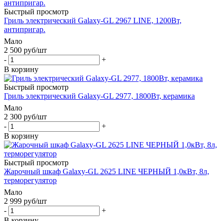
Быстрый просмотр
Гриль электрический Galaxy-GL 2967 LINE, 1200Вт,
антипригар.
Мало
2 500
руб
/шт
-
+
В корзину
Быстрый просмотр
Гриль электрический Galaxy-GL 2977, 1800Вт, керамика
Мало
2 300
руб
/шт
-
+
В корзину
Быстрый просмотр
Жарочный шкаф Galaxy-GL 2625 LINE ЧЕРНЫЙ 1,0кВт, 8л,
терморегулятор
Мало
2 999
руб
/шт
-
+
В корзину