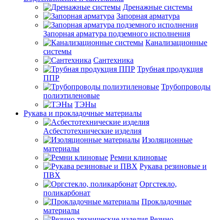
Дренажные системы
Запорная арматура
Запорная арматура подземного исполнения
Канализационные
системы
Сантехника
Трубная продукция
ППР
Трубопроводы
полиэтиленовые
ТЭНы
Рукава и прокладочные материалы
Асбестотехнические изделия
Изоляционные
материалы
Ремни клиновые
Рукава резиновые и
ПВХ
Оргстекло,
поликарбонат
Прокладочные
материалы
Резино-