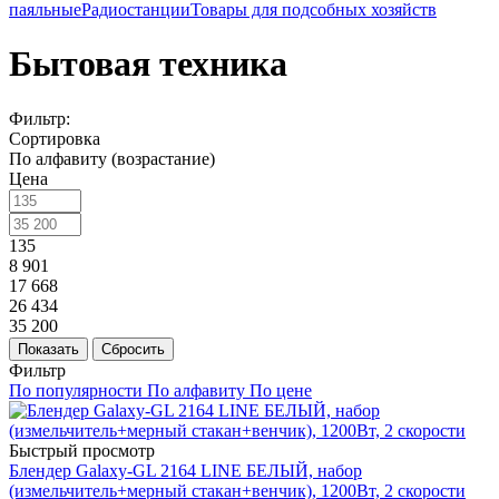
паяльные
Радиостанции
Товары для подсобных хозяйств
Бытовая техника
Фильтр:
Сортировка
По алфавиту (возрастание)
Цена
135
8 901
17 668
26 434
35 200
Показать
Сбросить
Фильтр
По популярности
По алфавиту
По цене
Быстрый просмотр
Блендер Galaxy-GL 2164 LINE БЕЛЫЙ, набор
(измельчитель+мерный стакан+венчик), 1200Вт, 2 скорости