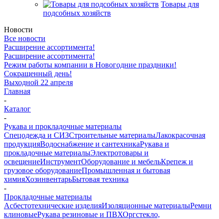
Товары для
подсобных хозяйств
Новости
Все новости
Расширение ассортимента!
Расширение ассортимента!
Режим работы компании в Новогодние праздники!
Сокращенный день!
Выходной 22 апреля
Главная
-
Каталог
-
Рукава и прокладочные материалы
Спецодежда и СИЗ
Строительные материалы
Лакокрасочная
продукция
Водоснабжение и сантехника
Рукава и
прокладочные материалы
Электротовары и
освещение
Инструмент
Оборудование и мебель
Крепеж и
грузовое оборудование
Промышленная и бытовая
химия
Хозинвентарь
Бытовая техника
-
Прокладочные материалы
Асбестотехнические изделия
Изоляционные материалы
Ремни
клиновые
Рукава резиновые и ПВХ
Оргстекло,