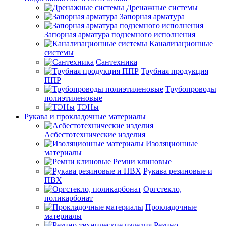
Дренажные системы
Запорная арматура
Запорная арматура подземного исполнения
Канализационные
системы
Сантехника
Трубная продукция
ППР
Трубопроводы
полиэтиленовые
ТЭНы
Рукава и прокладочные материалы
Асбестотехнические изделия
Изоляционные
материалы
Ремни клиновые
Рукава резиновые и
ПВХ
Оргстекло,
поликарбонат
Прокладочные
материалы
Резино-