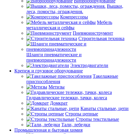
Виброоборудование
Вышки,
леса, помосты, ограждения.
Компрессоры
Мебель
металлическая и сейфы
Пневмоинструмент
Строительная техника
Шланги пневматические и
пневмопринадлежности
Электродвигатели
Крепеж и грузовое оборудование
Такелажные
приспособления
Метизы
Гидравлические тележки, тачки, колеса
Домкрат
Канаты стальные, цепи
Стропы цепные
Стропы текстильные
Тали, лебедки
Промышленная и бытовая химия