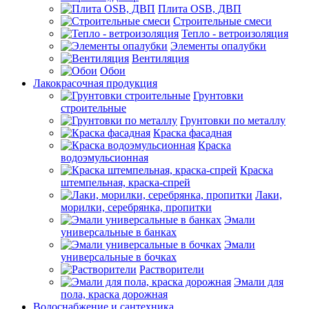
Плита OSB, ДВП
Строительные смеси
Тепло - ветроизоляция
Элементы опалубки
Вентиляция
Обои
Лакокрасочная продукция
Грунтовки
строительные
Грунтовки по металлу
Краска фасадная
Краска
водоэмульсионная
Краска
штемпельная, краска-спрей
Лаки,
морилки, серебрянка, пропитки
Эмали
универсальные в банках
Эмали
универсальные в бочках
Растворители
Эмали для
пола, краска дорожная
Водоснабжение и сантехника