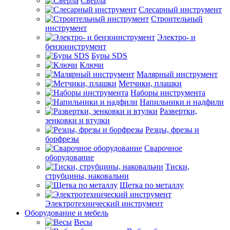
Сверла
Слесарный инструмент
Строительный
инструмент
Электро- и
бензоинструмент
Буры SDS
Ключи
Малярный инструмент
Метчики, плашки
Наборы инструмента
Напильники и надфили
Развертки,
зенковки и втулки
Резцы, фрезы и
борфрезы
Сварочное
оборудование
Тиски,
струбцины, наковальни
Щетка по металлу
Электротехнический инструмент
Оборудование и мебель
Весы