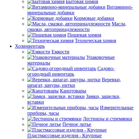
Бытовая химия
Витаминно-
минеральные добавки
Кормовые добавки
Масла,
смазки, автопринадлежности
Пищевая химия
Техническая химия
Хозинвентарь
Емкости
Упаковочные
материалы
Садово-
огородный инвентарь
Веревки,
шпагат, шнуры, нитки
Канцтовары
Замки, защелки,
вставки
Измерительные
приборы, часы
Лестницы и стремянки
Печное литье
Пластмассовые изделия - Крупные