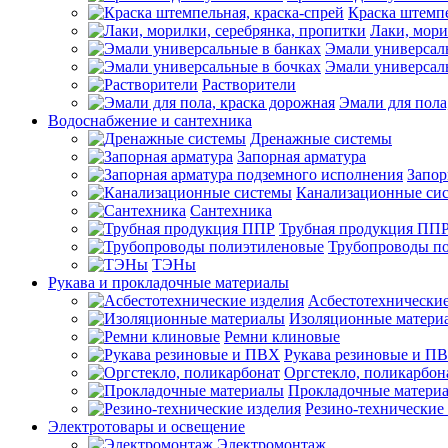
Краска штемпе
Лаки, мори
Эмали универсал
Эмали универсал
Растворители
Эмали для пола
Водоснабжение и сантехника
Дренажные системы
Запорная арматура
Запор
Канализационные си
Сантехника
Трубная продукция ПП
Трубопроводы п
ТЭНы
Рукава и прокладочные материалы
Асбестотехнические
Изоляционные матери
Ремни клиновые
Рукава резиновые и П
Оргстекло, поликарбон
Прокладочные матери
Резино-технические
Электротовары и освещение
Электромонтаж