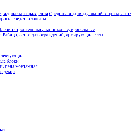
Средства индивидуальной защиты, апте
рные средства защиты
ленки строительные, парниковые, кровельные
Рабица, сетки для ограждений, армирующие сетки
плектующие
ные блоки
и, пена монтажная
, декор
е
ная