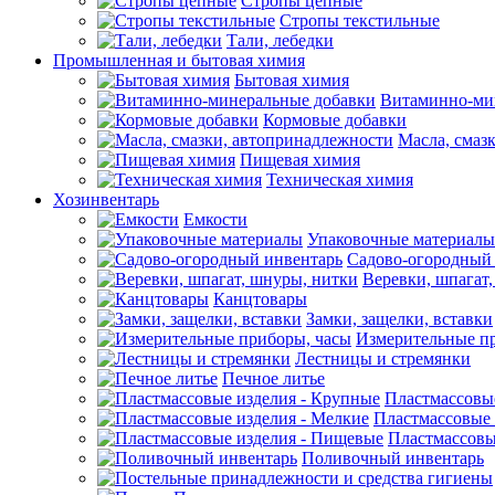
Стропы цепные
Стропы текстильные
Тали, лебедки
Промышленная и бытовая химия
Бытовая химия
Витаминно-ми
Кормовые добавки
Масла, смаз
Пищевая химия
Техническая химия
Хозинвентарь
Емкости
Упаковочные материалы
Садово-огородный
Веревки, шпагат
Канцтовары
Замки, защелки, вставки
Измерительные п
Лестницы и стремянки
Печное литье
Пластмассовы
Пластмассовые 
Пластмассовы
Поливочный инвентарь