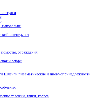
и и втулки
зы
е
, наковальни
еский инструмент
 помосты, ограждения.
ская и сейфы
Шланги пневматические и пневмопринадлежности
собления
еские тележки, тачки, колеса