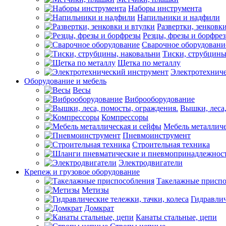
Наборы инструмента
Напильники и надфили
Развертки, зенковк
Резцы, фрезы и борфре
Сварочное оборудовани
Тиски, струбцины
Щетка по металлу
Электротехнич
Оборудование и мебель
Весы
Виброоборудование
Вышки, леса,
Компрессоры
Мебель металличе
Пневмоинструмент
Строительная техника
Электродвигатели
Крепеж и грузовое оборудование
Такелажные приспо
Метизы
Гидравлич
Домкрат
Канаты стальные, цепи