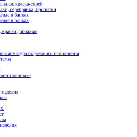
льная, краска-спрей
лки, серебрянка, пропитки
ьные в банках
ьные в бочках
, краска дорожная
ная арматура подземного исполнения
стемы
Р
олиэтиленовые
 изделия
алы
ВХ
ат
алы
 изделия