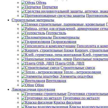
Обувь
Перчатки
Противопожа
Строительные материалы
П
Геотекстиль
Пиломатериалы
Гидроизоляция
Гипсоплита и ком
Кирпич, строитель
Клей, герметик
Напольные покрытия
Плита OSB, ДВП
Строительные смеси
Тепло - ветроизоляция
Элементы опалубки
Вентиляция
Обои
Лакокрасочная продукция
Грунтовки строительны
Грунтовки по металлу
Краска фасадная
Краска водоэмульсион