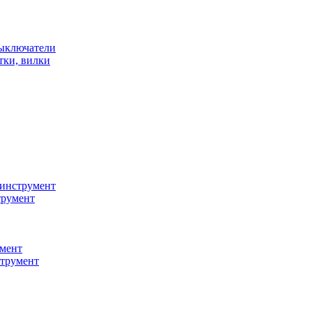
ыключатели
тки, вилки
инструмент
трумент
мент
струмент