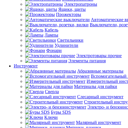
Электропатроны
Ящики, щиты
Прожекторы
Автоматические в
Выключатели, розе
Кабель
Лампы
Светильники
Удлинители
Фонари
Электротовары прочие
Элементы питания
Инструмент
Абразивные материалы
Вспомогательный 
Измерительный инс
Материалы для пайки
Сверла
Слесарный инструмент
Строительный инстру
Электро- и бензоин
Буры SDS
Ключи
Малярный инструмент
Метчики, плашки