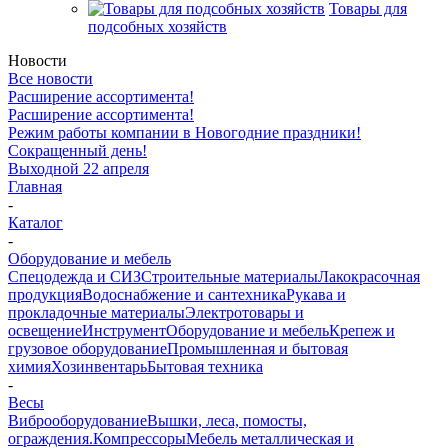
Товары для
подсобных хозяйств
Новости
Все новости
Расширение ассортимента!
Расширение ассортимента!
Режим работы компании в Новогодние праздники!
Сокращенный день!
Выходной 22 апреля
Главная
-
Каталог
-
Оборудование и мебель
Спецодежда и СИЗ
Строительные материалы
Лакокрасочная
продукция
Водоснабжение и сантехника
Рукава и
прокладочные материалы
Электротовары и
освещение
Инструмент
Оборудование и мебель
Крепеж и
грузовое оборудование
Промышленная и бытовая
химия
Хозинвентарь
Бытовая техника
-
Весы
Виброоборудование
Вышки, леса, помосты,
ограждения.
Компрессоры
Мебель металлическая и