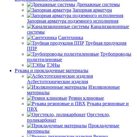
Дренажные системы
Запорная арматура
Запорная арматура подземного исполнения
Канализационные
системы
Сантехника
Трубная продукция
ППР
Трубопроводы
полиэтиленовые
ТЭНы
Рукава и прокладочные материалы
Асбестотехнические изделия
Изоляционные
материалы
Ремни клиновые
Рукава резиновые и
ПВХ
Оргстекло,
поликарбонат
Прокладочные
материалы
Резино-