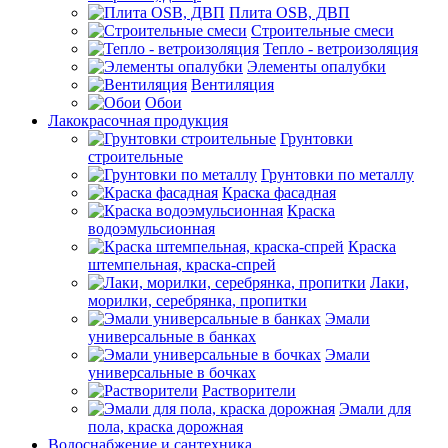
Плита OSB, ДВП
Строительные смеси
Тепло - ветроизоляция
Элементы опалубки
Вентиляция
Обои
Лакокрасочная продукция
Грунтовки
строительные
Грунтовки по металлу
Краска фасадная
Краска
водоэмульсионная
Краска
штемпельная, краска-спрей
Лаки,
морилки, серебрянка, пропитки
Эмали
универсальные в банках
Эмали
универсальные в бочках
Растворители
Эмали для
пола, краска дорожная
Водоснабжение и сантехника