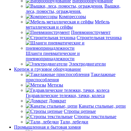
Виброоборудование
Вышки,
леса, помосты, ограждения.
Компрессоры
Мебель
металлическая и сейфы
Пневмоинструмент
Строительная техника
Шланги пневматические и
пневмопринадлежности
Электродвигатели
Крепеж и грузовое оборудование
Такелажные
приспособления
Метизы
Гидравлические тележки, тачки, колеса
Домкрат
Канаты стальные, цепи
Стропы цепные
Стропы текстильные
Тали, лебедки
Промышленная и бытовая химия