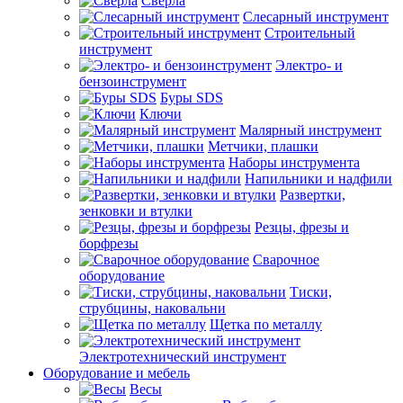
Сверла
Слесарный инструмент
Строительный
инструмент
Электро- и
бензоинструмент
Буры SDS
Ключи
Малярный инструмент
Метчики, плашки
Наборы инструмента
Напильники и надфили
Развертки,
зенковки и втулки
Резцы, фрезы и
борфрезы
Сварочное
оборудование
Тиски,
струбцины, наковальни
Щетка по металлу
Электротехнический инструмент
Оборудование и мебель
Весы