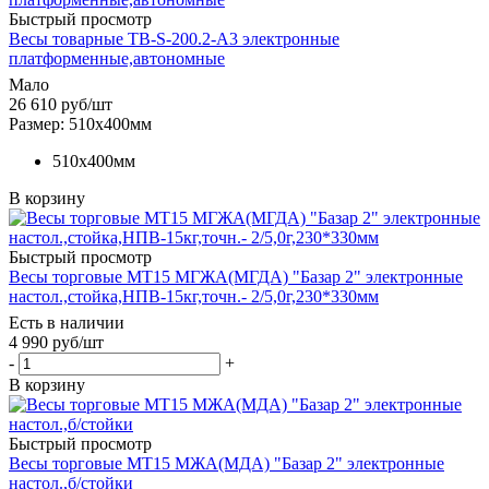
Быстрый просмотр
Весы товарные ТВ-S-200.2-А3 электронные
платформенные,автономные
Мало
26 610
руб
/шт
Размер: 510х400мм
510х400мм
В корзину
Быстрый просмотр
Весы торговые МТ15 МГЖА(МГДА) "Базар 2" электронные
настол.,стойка,НПВ-15кг,точн.- 2/5,0г,230*330мм
Есть в наличии
4 990
руб
/шт
-
+
В корзину
Быстрый просмотр
Весы торговые МТ15 МЖА(МДА) "Базар 2" электронные
настол.,б/стойки