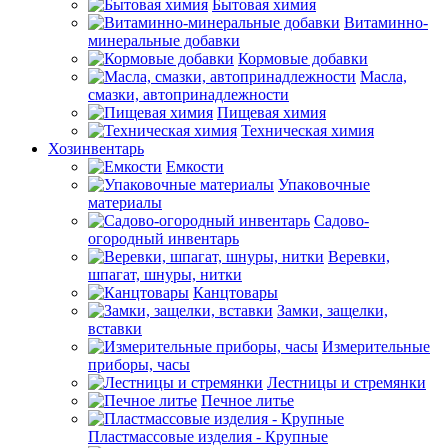
Бытовая химия
Витаминно-
минеральные добавки
Кормовые добавки
Масла,
смазки, автопринадлежности
Пищевая химия
Техническая химия
Хозинвентарь
Емкости
Упаковочные
материалы
Садово-
огородный инвентарь
Веревки,
шпагат, шнуры, нитки
Канцтовары
Замки, защелки,
вставки
Измерительные
приборы, часы
Лестницы и стремянки
Печное литье
Пластмассовые изделия - Крупные