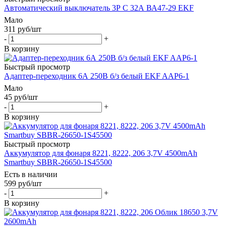
Автоматический выключатель 3Р С 32А ВА47-29 EKF
Мало
311
руб
/шт
-
+
В корзину
Быстрый просмотр
Адаптер-переходник 6А 250В б/з белый EKF AAP6-1
Мало
45
руб
/шт
-
+
В корзину
Быстрый просмотр
Аккумулятор для фонаря 8221, 8222, 206 3,7V 4500mAh
Smartbuy SBBR-26650-1S45500
Есть в наличии
599
руб
/шт
-
+
В корзину