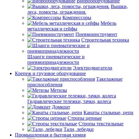
Виброоборудование
Вышки,
леса, помосты, ограждения.
Компрессоры
Мебель
металлическая и сейфы
Пневмоинструмент
Строительная техника
Шланги пневматические и
пневмопринадлежности
Электродвигатели
Крепеж и грузовое оборудование
Такелажные
приспособления
Метизы
Гидравлические тележки, тачки, колеса
Домкрат
Канаты стальные, цепи
Стропы цепные
Стропы текстильные
Тали, лебедки
Промышленная и бытовая химия