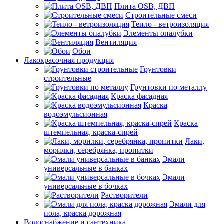
Плита OSB, ДВП
Строительные смеси
Тепло - ветроизоляция
Элементы опалубки
Вентиляция
Обои
Лакокрасочная продукция
Грунтовки
строительные
Грунтовки по металлу
Краска фасадная
Краска
водоэмульсионная
Краска
штемпельная, краска-спрей
Лаки,
морилки, серебрянка, пропитки
Эмали
универсальные в банках
Эмали
универсальные в бочках
Растворители
Эмали для
пола, краска дорожная
Водоснабжение и сантехника