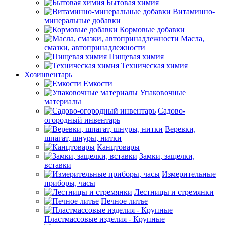
Бытовая химия
Витаминно-
минеральные добавки
Кормовые добавки
Масла,
смазки, автопринадлежности
Пищевая химия
Техническая химия
Хозинвентарь
Емкости
Упаковочные
материалы
Садово-
огородный инвентарь
Веревки,
шпагат, шнуры, нитки
Канцтовары
Замки, защелки,
вставки
Измерительные
приборы, часы
Лестницы и стремянки
Печное литье
Пластмассовые изделия - Крупные