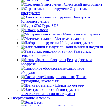
Сверла
Слесарный инструмент
Строительный
инструмент
Электро- и
бензоинструмент
Буры SDS
Ключи
Малярный инструмент
Метчики, плашки
Наборы инструмента
Напильники и надфили
Развертки,
зенковки и втулки
Резцы, фрезы и
борфрезы
Сварочное
оборудование
Тиски,
струбцины, наковальни
Щетка по металлу
Электротехнический инструмент
Оборудование и мебель
Весы