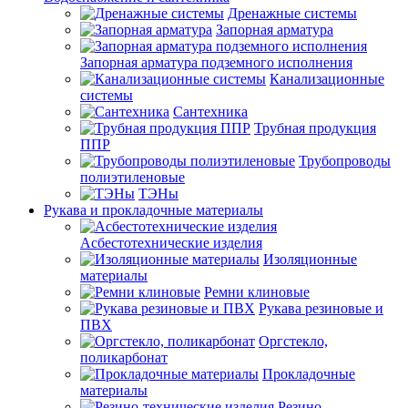
Дренажные системы
Запорная арматура
Запорная арматура подземного исполнения
Канализационные
системы
Сантехника
Трубная продукция
ППР
Трубопроводы
полиэтиленовые
ТЭНы
Рукава и прокладочные материалы
Асбестотехнические изделия
Изоляционные
материалы
Ремни клиновые
Рукава резиновые и
ПВХ
Оргстекло,
поликарбонат
Прокладочные
материалы
Резино-