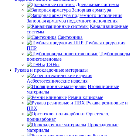
Дренажные системы
Запорная арматура
Запорная арматура подземного исполнения
Канализационные
системы
Сантехника
Трубная продукция
ППР
Трубопроводы
полиэтиленовые
ТЭНы
Рукава и прокладочные материалы
Асбестотехнические изделия
Изоляционные
материалы
Ремни клиновые
Рукава резиновые и
ПВХ
Оргстекло,
поликарбонат
Прокладочные
материалы
Резино-