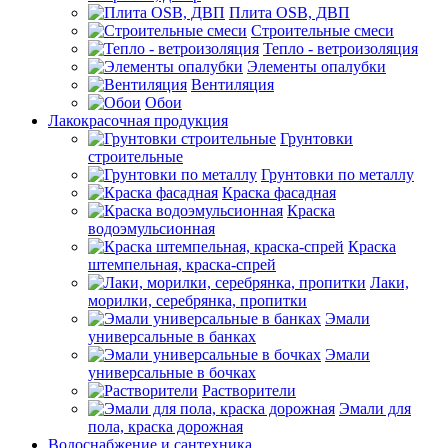
Плита OSB, ДВП
Строительные смеси
Тепло - ветроизоляция
Элементы опалубки
Вентиляция
Обои
Лакокрасочная продукция
Грунтовки
строительные
Грунтовки по металлу
Краска фасадная
Краска
водоэмульсионная
Краска
штемпельная, краска-спрей
Лаки,
морилки, серебрянка, пропитки
Эмали
универсальные в банках
Эмали
универсальные в бочках
Растворители
Эмали для
пола, краска дорожная
Водоснабжение и сантехника