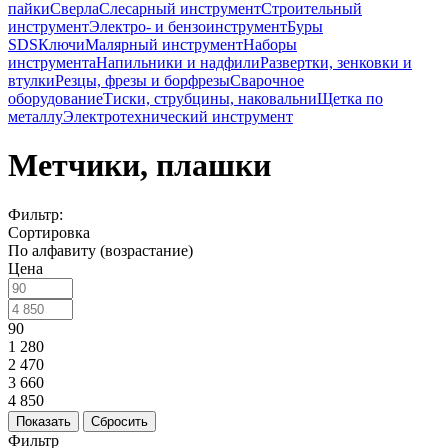
пайки
Сверла
Слесарный инструмент
Строительный
инструмент
Электро- и бензоинструмент
Буры
SDS
Ключи
Малярный инструмент
Наборы
инструмента
Напильники и надфили
Развертки, зенковки и
втулки
Резцы, фрезы и борфрезы
Сварочное
оборудование
Тиски, струбцины, наковальни
Щетка по
металлу
Электротехнический инструмент
Метчики, плашки
Фильтр:
Сортировка
По алфавиту (возрастание)
Цена
90
1 280
2 470
3 660
4 850
Показать
Сбросить
Фильтр