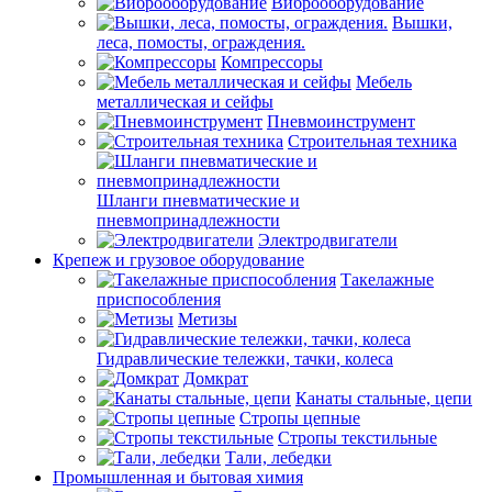
Виброоборудование
Вышки,
леса, помосты, ограждения.
Компрессоры
Мебель
металлическая и сейфы
Пневмоинструмент
Строительная техника
Шланги пневматические и
пневмопринадлежности
Электродвигатели
Крепеж и грузовое оборудование
Такелажные
приспособления
Метизы
Гидравлические тележки, тачки, колеса
Домкрат
Канаты стальные, цепи
Стропы цепные
Стропы текстильные
Тали, лебедки
Промышленная и бытовая химия