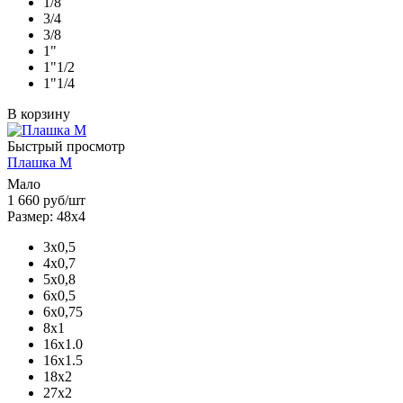
1/8
3/4
3/8
1"
1"1/2
1"1/4
В корзину
Быстрый просмотр
Плашка М
Мало
1 660
руб
/шт
Размер: 48х4
3х0,5
4х0,7
5х0,8
6х0,5
6х0,75
8х1
16х1.0
16х1.5
18х2
27х2