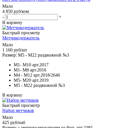
Мало
4 850
руб
/ком
-
+
В корзину
Быстрый просмотр
Метчикодержатель
Мало
1 160
руб
/шт
Размер: М5 - М22 раздвижной №3
М1- М10 арт.2017
М1- М8 арт.2016
М4 - М12 арт.2018/2646
М5- М20 арт.2019
М5 - М22 раздвижной №3
В корзину
Быстрый просмотр
Набор метчиков
Мало
425
руб
/наб
Размер: с метчикодержателем из 8шт. арт.2385