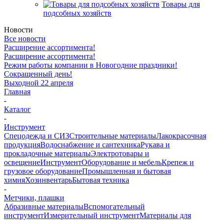
Товары для
подсобных хозяйств
Новости
Все новости
Расширение ассортимента!
Расширение ассортимента!
Режим работы компании в Новогодние праздники!
Сокращенный день!
Выходной 22 апреля
Главная
-
Каталог
-
Инструмент
Спецодежда и СИЗ
Строительные материалы
Лакокрасочная
продукция
Водоснабжение и сантехника
Рукава и
прокладочные материалы
Электротовары и
освещение
Инструмент
Оборудование и мебель
Крепеж и
грузовое оборудование
Промышленная и бытовая
химия
Хозинвентарь
Бытовая техника
-
Метчики, плашки
Абразивные материалы
Вспомогательный
инструмент
Измерительный инструмент
Материалы для