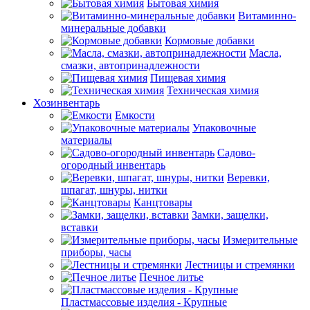
Бытовая химия
Витаминно-
минеральные добавки
Кормовые добавки
Масла,
смазки, автопринадлежности
Пищевая химия
Техническая химия
Хозинвентарь
Емкости
Упаковочные
материалы
Садово-
огородный инвентарь
Веревки,
шпагат, шнуры, нитки
Канцтовары
Замки, защелки,
вставки
Измерительные
приборы, часы
Лестницы и стремянки
Печное литье
Пластмассовые изделия - Крупные