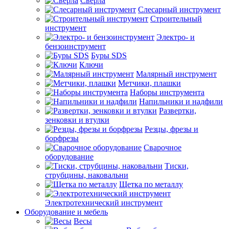
Сверла
Слесарный инструмент
Строительный
инструмент
Электро- и
бензоинструмент
Буры SDS
Ключи
Малярный инструмент
Метчики, плашки
Наборы инструмента
Напильники и надфили
Развертки,
зенковки и втулки
Резцы, фрезы и
борфрезы
Сварочное
оборудование
Тиски,
струбцины, наковальни
Щетка по металлу
Электротехнический инструмент
Оборудование и мебель
Весы