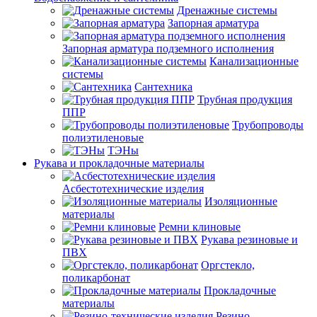
Дренажные системы
Запорная арматура
Запорная арматура подземного исполнения
Канализационные
системы
Сантехника
Трубная продукция
ППР
Трубопроводы
полиэтиленовые
ТЭНы
Рукава и прокладочные материалы
Асбестотехнические изделия
Изоляционные
материалы
Ремни клиновые
Рукава резиновые и
ПВХ
Оргстекло,
поликарбонат
Прокладочные
материалы
Резино-