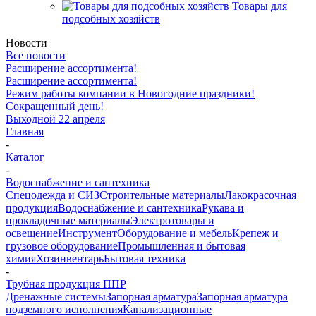
Товары для
подсобных хозяйств
Новости
Все новости
Расширение ассортимента!
Расширение ассортимента!
Режим работы компании в Новогодние праздники!
Сокращенный день!
Выходной 22 апреля
Главная
-
Каталог
-
Водоснабжение и сантехника
Спецодежда и СИЗ
Строительные материалы
Лакокрасочная
продукция
Водоснабжение и сантехника
Рукава и
прокладочные материалы
Электротовары и
освещение
Инструмент
Оборудование и мебель
Крепеж и
грузовое оборудование
Промышленная и бытовая
химия
Хозинвентарь
Бытовая техника
-
Трубная продукция ППР
Дренажные системы
Запорная арматура
Запорная арматура
подземного исполнения
Канализационные