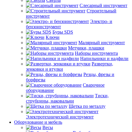
Сверла
Слесарный инструмент
Строительный
инструмент
Электро- и
бензоинструмент
Буры SDS
Ключи
Малярный инструмент
Метчики, плашки
Наборы инструмента
Напильники и надфили
Развертки,
зенковки и втулки
Резцы, фрезы и
борфрезы
Сварочное
оборудование
Тиски,
струбцины, наковальни
Щетка по металлу
Электротехнический инструмент
Оборудование и мебель
Весы