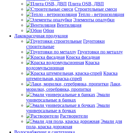
Плита OSB, ДВП
Строительные смеси
Тепло - ветроизоляция
Элементы опалубки
Вентиляция
Обои
Лакокрасочная продукция
Грунтовки
строительные
Грунтовки по металлу
Краска фасадная
Краска
водоэмульсионная
Краска
штемпельная, краска-спрей
Лаки,
морилки, серебрянка, пропитки
Эмали
универсальные в банках
Эмали
универсальные в бочках
Растворители
Эмали для
пола, краска дорожная
Водоснабжение и сантехника