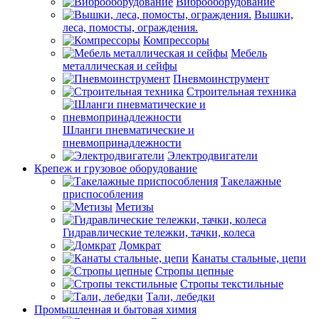
Виброоборудование
Вышки,
леса, помосты, ограждения.
Компрессоры
Мебель
металлическая и сейфы
Пневмоинструмент
Строительная техника
Шланги пневматические и
пневмопринадлежности
Электродвигатели
Крепеж и грузовое оборудование
Такелажные
приспособления
Метизы
Гидравлические тележки, тачки, колеса
Домкрат
Канаты стальные, цепи
Стропы цепные
Стропы текстильные
Тали, лебедки
Промышленная и бытовая химия