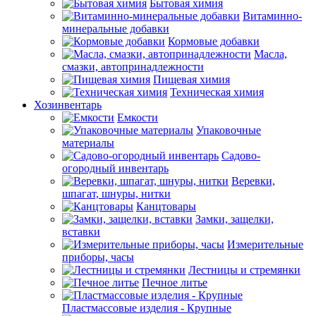
Бытовая химия
Витаминно-
минеральные добавки
Кормовые добавки
Масла,
смазки, автопринадлежности
Пищевая химия
Техническая химия
Хозинвентарь
Емкости
Упаковочные
материалы
Садово-
огородный инвентарь
Веревки,
шпагат, шнуры, нитки
Канцтовары
Замки, защелки,
вставки
Измерительные
приборы, часы
Лестницы и стремянки
Печное литье
Пластмассовые изделия - Крупные