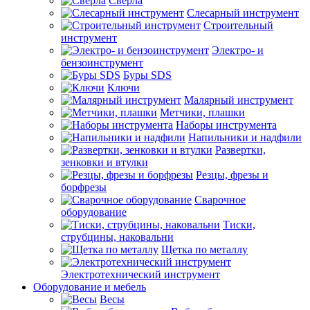
Сверла
Слесарный инструмент
Строительный
инструмент
Электро- и
бензоинструмент
Буры SDS
Ключи
Малярный инструмент
Метчики, плашки
Наборы инструмента
Напильники и надфили
Развертки,
зенковки и втулки
Резцы, фрезы и
борфрезы
Сварочное
оборудование
Тиски,
струбцины, наковальни
Щетка по металлу
Электротехнический инструмент
Оборудование и мебель
Весы