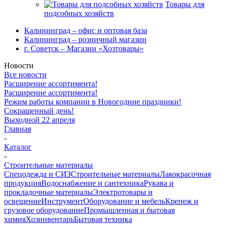
Товары для
подсобных хозяйств
Калининград – офис и оптовая база
Калининград – розничный магазин
г. Советск – Магазин «Хозтовары»
Новости
Все новости
Расширение ассортимента!
Расширение ассортимента!
Режим работы компании в Новогодние праздники!
Сокращенный день!
Выходной 22 апреля
Главная
-
Каталог
-
Строительные материалы
Спецодежда и СИЗ
Строительные материалы
Лакокрасочная
продукция
Водоснабжение и сантехника
Рукава и
прокладочные материалы
Электротовары и
освещение
Инструмент
Оборудование и мебель
Крепеж и
грузовое оборудование
Промышленная и бытовая
химия
Хозинвентарь
Бытовая техника