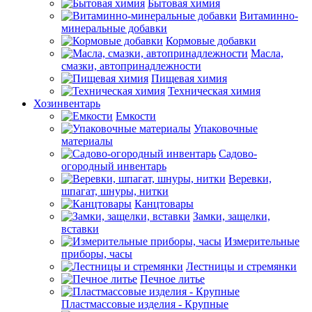
Бытовая химия
Витаминно-
минеральные добавки
Кормовые добавки
Масла,
смазки, автопринадлежности
Пищевая химия
Техническая химия
Хозинвентарь
Емкости
Упаковочные
материалы
Садово-
огородный инвентарь
Веревки,
шпагат, шнуры, нитки
Канцтовары
Замки, защелки,
вставки
Измерительные
приборы, часы
Лестницы и стремянки
Печное литье
Пластмассовые изделия - Крупные