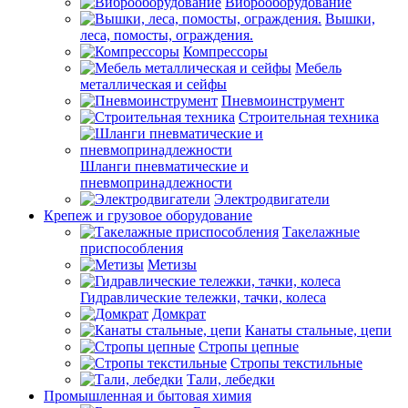
Виброоборудование
Вышки,
леса, помосты, ограждения.
Компрессоры
Мебель
металлическая и сейфы
Пневмоинструмент
Строительная техника
Шланги пневматические и
пневмопринадлежности
Электродвигатели
Крепеж и грузовое оборудование
Такелажные
приспособления
Метизы
Гидравлические тележки, тачки, колеса
Домкрат
Канаты стальные, цепи
Стропы цепные
Стропы текстильные
Тали, лебедки
Промышленная и бытовая химия