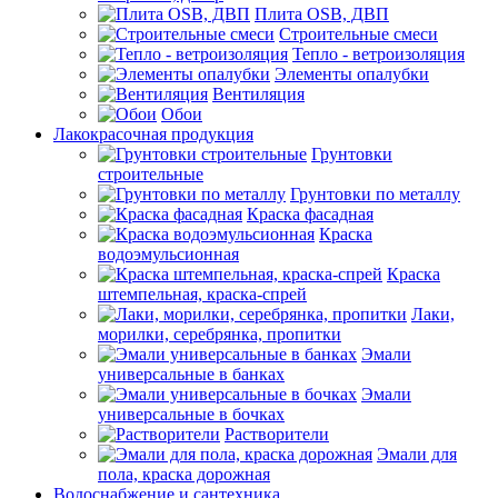
Плита OSB, ДВП
Строительные смеси
Тепло - ветроизоляция
Элементы опалубки
Вентиляция
Обои
Лакокрасочная продукция
Грунтовки
строительные
Грунтовки по металлу
Краска фасадная
Краска
водоэмульсионная
Краска
штемпельная, краска-спрей
Лаки,
морилки, серебрянка, пропитки
Эмали
универсальные в банках
Эмали
универсальные в бочках
Растворители
Эмали для
пола, краска дорожная
Водоснабжение и сантехника