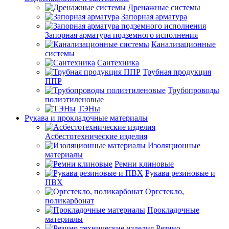
Дренажные системы
Запорная арматура
Запорная арматура подземного исполнения
Канализационные
системы
Сантехника
Трубная продукция
ППР
Трубопроводы
полиэтиленовые
ТЭНы
Рукава и прокладочные материалы
Асбестотехнические изделия
Изоляционные
материалы
Ремни клиновые
Рукава резиновые и
ПВХ
Оргстекло,
поликарбонат
Прокладочные
материалы
Резино-