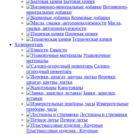
Бытовая химия
Витаминно-
минеральные добавки
Кормовые добавки
Масла,
смазки, автопринадлежности
Пищевая химия
Техническая химия
Хозинвентарь
Емкости
Упаковочные
материалы
Садово-
огородный инвентарь
Веревки,
шпагат, шнуры, нитки
Канцтовары
Замки, защелки,
вставки
Измерительные
приборы, часы
Лестницы и стремянки
Печное литье
Пластмассовые изделия - Крупные