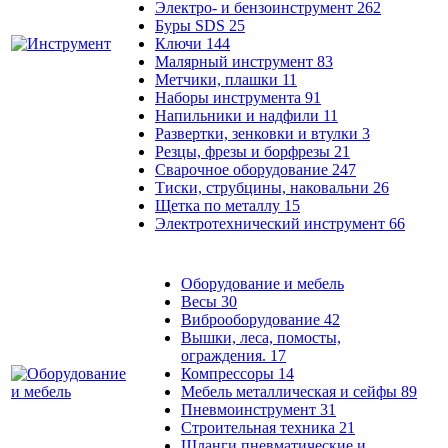
Электро- и бензоинструмент
262
Буры SDS
25
Ключи
144
Малярный инструмент
83
Метчики, плашки
11
Наборы инструмента
91
Напильники и надфили
11
Развертки, зенковки и втулки
3
Резцы, фрезы и борфрезы
21
Сварочное оборудование
247
Тиски, струбцины, наковальни
26
Щетка по металлу
15
Электротехнический инструмент
66
Оборудование и мебель
Весы
30
Виброоборудование
42
Вышки, леса, помосты,
ограждения.
17
Компрессоры
14
Мебель металлическая и сейфы
89
Пневмоинструмент
31
Строительная техника
21
Шланги пневматические и