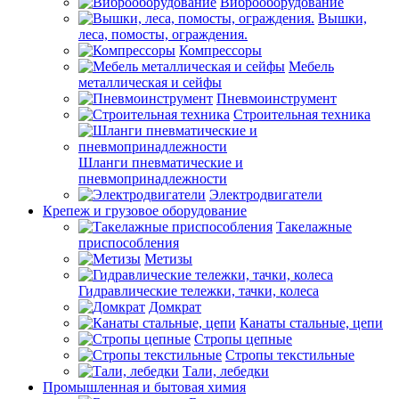
Виброоборудование
Вышки,
леса, помосты, ограждения.
Компрессоры
Мебель
металлическая и сейфы
Пневмоинструмент
Строительная техника
Шланги пневматические и
пневмопринадлежности
Электродвигатели
Крепеж и грузовое оборудование
Такелажные
приспособления
Метизы
Гидравлические тележки, тачки, колеса
Домкрат
Канаты стальные, цепи
Стропы цепные
Стропы текстильные
Тали, лебедки
Промышленная и бытовая химия