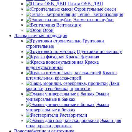
Плита OSB, ДВП
Строительные смеси
Тепло - ветроизоляция
Элементы опалубки
Вентиляция
Обои
Лакокрасочная продукция
Грунтовки
строительные
Грунтовки по металлу
Краска фасадная
Краска
водоэмульсионная
Краска
штемпельная, краска-спрей
Лаки,
морилки, серебрянка, пропитки
Эмали
универсальные в банках
Эмали
универсальные в бочках
Растворители
Эмали для
пола, краска дорожная
Водоснабжение и сантехника