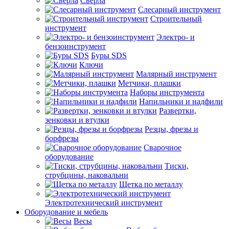
Сверла
Слесарный инструмент
Строительный
инструмент
Электро- и
бензоинструмент
Буры SDS
Ключи
Малярный инструмент
Метчики, плашки
Наборы инструмента
Напильники и надфили
Развертки,
зенковки и втулки
Резцы, фрезы и
борфрезы
Сварочное
оборудование
Тиски,
струбцины, наковальни
Щетка по металлу
Электротехнический инструмент
Оборудование и мебель
Весы