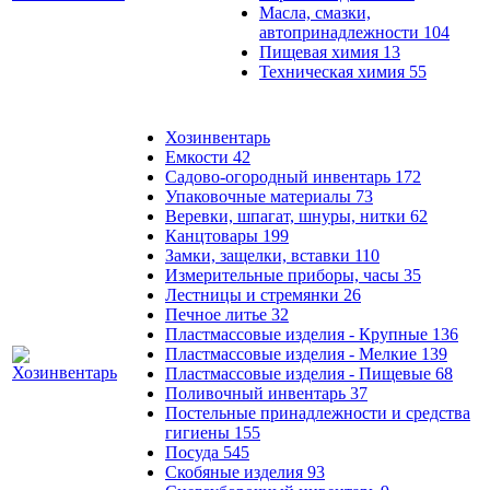
Масла, смазки,
автопринадлежности
104
Пищевая химия
13
Техническая химия
55
Хозинвентарь
Емкости
42
Садово-огородный инвентарь
172
Упаковочные материалы
73
Веревки, шпагат, шнуры, нитки
62
Канцтовары
199
Замки, защелки, вставки
110
Измерительные приборы, часы
35
Лестницы и стремянки
26
Печное литье
32
Пластмассовые изделия - Крупные
136
Пластмассовые изделия - Мелкие
139
Пластмассовые изделия - Пищевые
68
Поливочный инвентарь
37
Постельные принадлежности и средства
гигиены
155
Посуда
545
Скобяные изделия
93