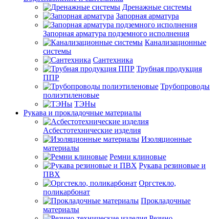
Дренажные системы
Запорная арматура
Запорная арматура подземного исполнения
Канализационные
системы
Сантехника
Трубная продукция
ППР
Трубопроводы
полиэтиленовые
ТЭНы
Рукава и прокладочные материалы
Асбестотехнические изделия
Изоляционные
материалы
Ремни клиновые
Рукава резиновые и
ПВХ
Оргстекло,
поликарбонат
Прокладочные
материалы
Резино-