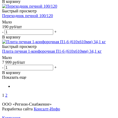
В корзину
Быстрый просмотр
Переходник печной 100/120
Мало
190
руб
/шт
-
+
В корзину
Быстрый просмотр
Плита печная 1-конфорочная П1-6 (610х610мм) 34,1 кг
Мало
7 999
руб
/шт
-
+
В корзину
Показать еще
1
2
ООО «Регион-Снабжение»
Разработка сайта
Консалт-Инфо
Компания