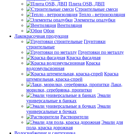
Плита OSB, ДВП
Строительные смеси
Тепло - ветроизоляция
Элементы опалубки
Вентиляция
Обои
Лакокрасочная продукция
Грунтовки
строительные
Грунтовки по металлу
Краска фасадная
Краска
водоэмульсионная
Краска
штемпельная, краска-спрей
Лаки,
морилки, серебрянка, пропитки
Эмали
универсальные в банках
Эмали
универсальные в бочках
Растворители
Эмали для
пола, краска дорожная
Водоснабжение и сантехника