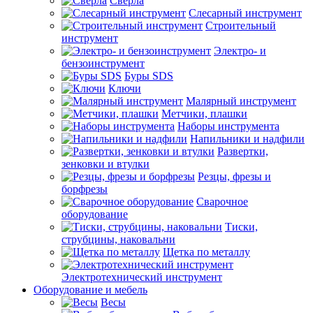
Сверла
Слесарный инструмент
Строительный
инструмент
Электро- и
бензоинструмент
Буры SDS
Ключи
Малярный инструмент
Метчики, плашки
Наборы инструмента
Напильники и надфили
Развертки,
зенковки и втулки
Резцы, фрезы и
борфрезы
Сварочное
оборудование
Тиски,
струбцины, наковальни
Щетка по металлу
Электротехнический инструмент
Оборудование и мебель
Весы