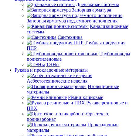
Дренажные системы
Запорная арматура
Запорная арматура подземного исполнения
Канализационные
системы
Сантехника
Трубная продукция
ППР
Трубопроводы
полиэтиленовые
ТЭНы
Рукава и прокладочные материалы
Асбестотехнические изделия
Изоляционные
материалы
Ремни клиновые
Рукава резиновые и
ПВХ
Оргстекло,
поликарбонат
Прокладочные
материалы
Резино-