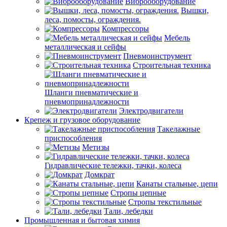
Виброоборудование
Вышки,
леса, помосты, ограждения.
Компрессоры
Мебель
металлическая и сейфы
Пневмоинструмент
Строительная техника
Шланги пневматические и
пневмопринадлежности
Электродвигатели
Крепеж и грузовое оборудование
Такелажные
приспособления
Метизы
Гидравлические тележки, тачки, колеса
Домкрат
Канаты стальные, цепи
Стропы цепные
Стропы текстильные
Тали, лебедки
Промышленная и бытовая химия