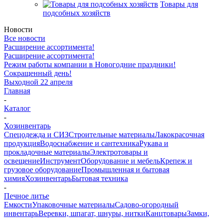
Товары для
подсобных хозяйств
Новости
Все новости
Расширение ассортимента!
Расширение ассортимента!
Режим работы компании в Новогодние праздники!
Сокращенный день!
Выходной 22 апреля
Главная
-
Каталог
-
Хозинвентарь
Спецодежда и СИЗ
Строительные материалы
Лакокрасочная
продукция
Водоснабжение и сантехника
Рукава и
прокладочные материалы
Электротовары и
освещение
Инструмент
Оборудование и мебель
Крепеж и
грузовое оборудование
Промышленная и бытовая
химия
Хозинвентарь
Бытовая техника
-
Печное литье
Емкости
Упаковочные материалы
Садово-огородный
инвентарь
Веревки, шпагат, шнуры, нитки
Канцтовары
Замки,