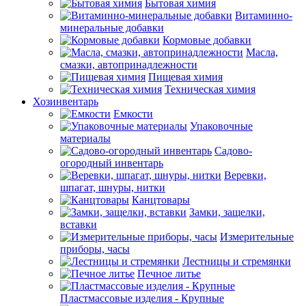
Бытовая химия
Витаминно-
минеральные добавки
Кормовые добавки
Масла,
смазки, автопринадлежности
Пищевая химия
Техническая химия
Хозинвентарь
Емкости
Упаковочные
материалы
Садово-
огородный инвентарь
Веревки,
шпагат, шнуры, нитки
Канцтовары
Замки, защелки,
вставки
Измерительные
приборы, часы
Лестницы и стремянки
Печное литье
Пластмассовые изделия - Крупные