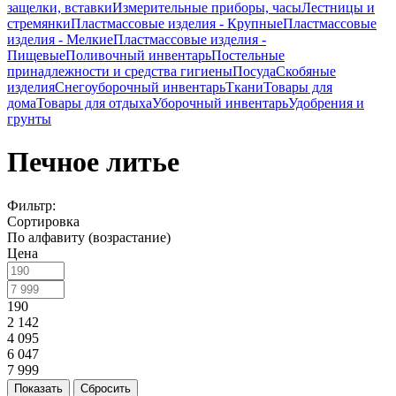
защелки, вставки
Измерительные приборы, часы
Лестницы и
стремянки
Пластмассовые изделия - Крупные
Пластмассовые
изделия - Мелкие
Пластмассовые изделия -
Пищевые
Поливочный инвентарь
Постельные
принадлежности и средства гигиены
Посуда
Скобяные
изделия
Снегоуборочный инвентарь
Ткани
Товары для
дома
Товары для отдыха
Уборочный инвентарь
Удобрения и
грунты
Печное литье
Фильтр:
Сортировка
По алфавиту (возрастание)
Цена
190
2 142
4 095
6 047
7 999
Показать
Сбросить