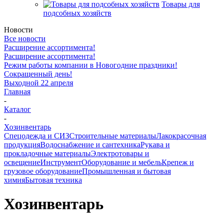
Товары для
подсобных хозяйств
Новости
Все новости
Расширение ассортимента!
Расширение ассортимента!
Режим работы компании в Новогодние праздники!
Сокращенный день!
Выходной 22 апреля
Главная
-
Каталог
-
Хозинвентарь
Спецодежда и СИЗ
Строительные материалы
Лакокрасочная
продукция
Водоснабжение и сантехника
Рукава и
прокладочные материалы
Электротовары и
освещение
Инструмент
Оборудование и мебель
Крепеж и
грузовое оборудование
Промышленная и бытовая
химия
Бытовая техника
Хозинвентарь