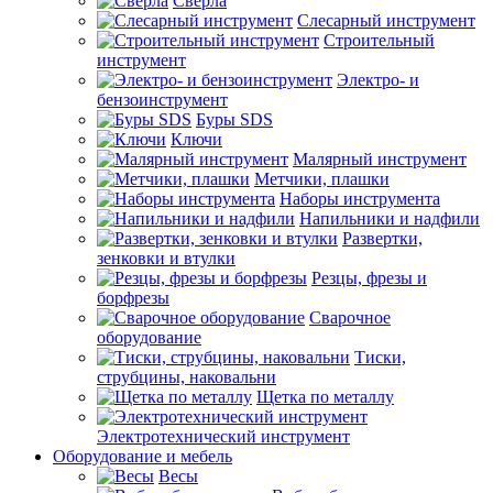
Сверла
Слесарный инструмент
Строительный
инструмент
Электро- и
бензоинструмент
Буры SDS
Ключи
Малярный инструмент
Метчики, плашки
Наборы инструмента
Напильники и надфили
Развертки,
зенковки и втулки
Резцы, фрезы и
борфрезы
Сварочное
оборудование
Тиски,
струбцины, наковальни
Щетка по металлу
Электротехнический инструмент
Оборудование и мебель
Весы