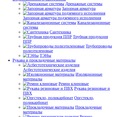
Дренажные системы
Запорная арматура
Запорная арматура подземного исполнения
Канализационные
системы
Сантехника
Трубная продукция
ППР
Трубопроводы
полиэтиленовые
ТЭНы
Рукава и прокладочные материалы
Асбестотехнические изделия
Изоляционные
материалы
Ремни клиновые
Рукава резиновые и
ПВХ
Оргстекло,
поликарбонат
Прокладочные
материалы
Резино-