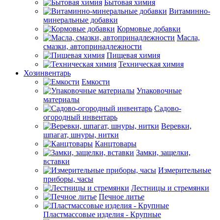
Бытовая химия
Витаминно-
минеральные добавки
Кормовые добавки
Масла,
смазки, автопринадлежности
Пищевая химия
Техническая химия
Хозинвентарь
Емкости
Упаковочные
материалы
Садово-
огородный инвентарь
Веревки,
шпагат, шнуры, нитки
Канцтовары
Замки, защелки,
вставки
Измерительные
приборы, часы
Лестницы и стремянки
Печное литье
Пластмассовые изделия - Крупные