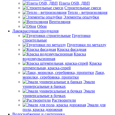
Плита OSB, ДВП
Строительные смеси
Тепло - ветроизоляция
Элементы опалубки
Вентиляция
Обои
Лакокрасочная продукция
Грунтовки
строительные
Грунтовки по металлу
Краска фасадная
Краска
водоэмульсионная
Краска
штемпельная, краска-спрей
Лаки,
морилки, серебрянка, пропитки
Эмали
универсальные в банках
Эмали
универсальные в бочках
Растворители
Эмали для
пола, краска дорожная
Водоснабжение и сантехника