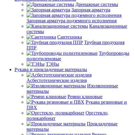
Дренажные системы
Запорная арматура
Запорная арматура подземного исполнения
Канализационные
системы
Сантехника
Трубная продукция
ППР
Трубопроводы
полиэтиленовые
ТЭНы
Рукава и прокладочные материалы
Асбестотехнические изделия
Изоляционные
материалы
Ремни клиновые
Рукава резиновые и
ПВХ
Оргстекло,
поликарбонат
Прокладочные
материалы
Резино-