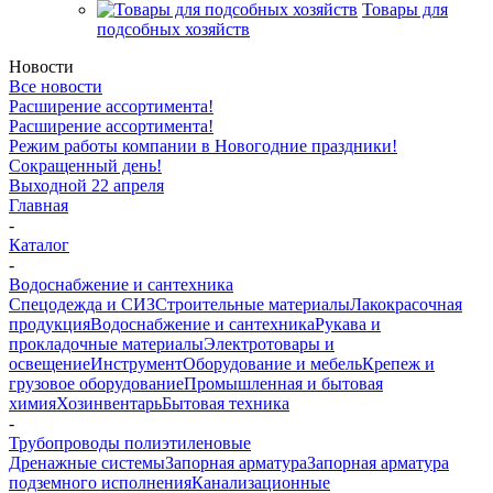
Товары для
подсобных хозяйств
Новости
Все новости
Расширение ассортимента!
Расширение ассортимента!
Режим работы компании в Новогодние праздники!
Сокращенный день!
Выходной 22 апреля
Главная
-
Каталог
-
Водоснабжение и сантехника
Спецодежда и СИЗ
Строительные материалы
Лакокрасочная
продукция
Водоснабжение и сантехника
Рукава и
прокладочные материалы
Электротовары и
освещение
Инструмент
Оборудование и мебель
Крепеж и
грузовое оборудование
Промышленная и бытовая
химия
Хозинвентарь
Бытовая техника
-
Трубопроводы полиэтиленовые
Дренажные системы
Запорная арматура
Запорная арматура
подземного исполнения
Канализационные