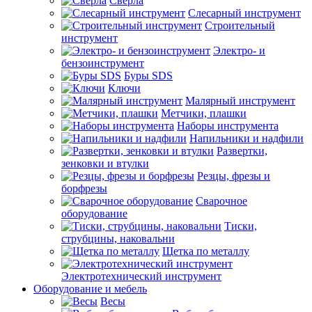
Сверла
Слесарный инструмент
Строительный
инструмент
Электро- и
бензоинструмент
Буры SDS
Ключи
Малярный инструмент
Метчики, плашки
Наборы инструмента
Напильники и надфили
Развертки,
зенковки и втулки
Резцы, фрезы и
борфрезы
Сварочное
оборудование
Тиски,
струбцины, наковальни
Щетка по металлу
Электротехнический инструмент
Оборудование и мебель
Весы