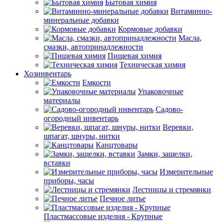
Бытовая химия
Витаминно-
минеральные добавки
Кормовые добавки
Масла,
смазки, автопринадлежности
Пищевая химия
Техническая химия
Хозинвентарь
Емкости
Упаковочные
материалы
Садово-
огородный инвентарь
Веревки,
шпагат, шнуры, нитки
Канцтовары
Замки, защелки,
вставки
Измерительные
приборы, часы
Лестницы и стремянки
Печное литье
Пластмассовые изделия - Крупные