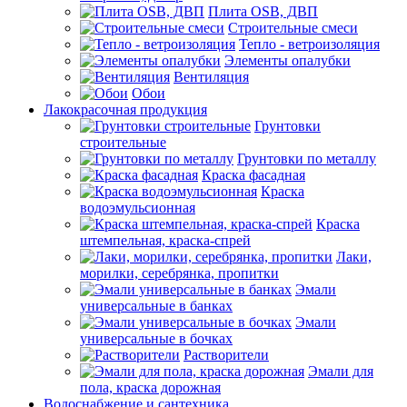
Плита OSB, ДВП
Строительные смеси
Тепло - ветроизоляция
Элементы опалубки
Вентиляция
Обои
Лакокрасочная продукция
Грунтовки
строительные
Грунтовки по металлу
Краска фасадная
Краска
водоэмульсионная
Краска
штемпельная, краска-спрей
Лаки,
морилки, серебрянка, пропитки
Эмали
универсальные в банках
Эмали
универсальные в бочках
Растворители
Эмали для
пола, краска дорожная
Водоснабжение и сантехника