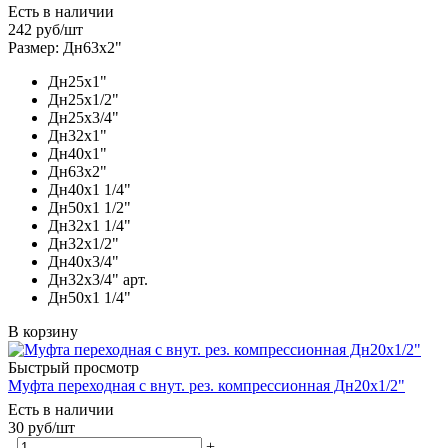
Есть в наличии
242
руб
/шт
Размер: Дн63х2"
Дн25х1"
Дн25х1/2"
Дн25х3/4"
Дн32х1"
Дн40х1"
Дн63х2"
Дн40х1 1/4"
Дн50х1 1/2"
Дн32х1 1/4"
Дн32х1/2"
Дн40х3/4"
Дн32х3/4" арт.
Дн50х1 1/4"
В корзину
Быстрый просмотр
Муфта переходная c внут. рез. компрессионная Дн20х1/2"
Есть в наличии
30
руб
/шт
-
+