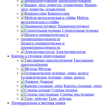
Виброоборудование
Вышки,
леса, помосты, ограждения.
Компрессоры
Мебель
металлическая и сейфы
Пневмоинструмент
Строительная техника
Шланги пневматические и
пневмопринадлежности
Электродвигатели
Крепеж и грузовое оборудование
Такелажные
приспособления
Метизы
Гидравлические тележки, тачки, колеса
Домкрат
Канаты стальные, цепи
Стропы цепные
Стропы текстильные
Тали, лебедки
Промышленная и бытовая химия