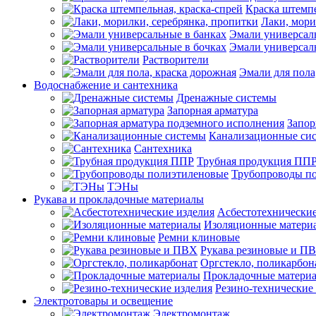
Краска штемпе
Лаки, мори
Эмали универсал
Эмали универсал
Растворители
Эмали для пола
Водоснабжение и сантехника
Дренажные системы
Запорная арматура
Запор
Канализационные си
Сантехника
Трубная продукция ПП
Трубопроводы п
ТЭНы
Рукава и прокладочные материалы
Асбестотехнические
Изоляционные матери
Ремни клиновые
Рукава резиновые и П
Оргстекло, поликарбон
Прокладочные матери
Резино-технические
Электротовары и освещение
Электромонтаж