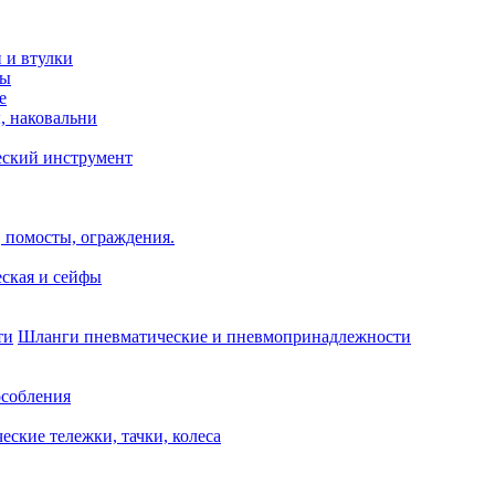
и и втулки
зы
е
, наковальни
еский инструмент
 помосты, ограждения.
ская и сейфы
Шланги пневматические и пневмопринадлежности
собления
еские тележки, тачки, колеса