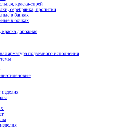
льная, краска-спрей
лки, серебрянка, пропитки
ьные в банках
ьные в бочках
, краска дорожная
ная арматура подземного исполнения
стемы
Р
олиэтиленовые
 изделия
алы
ВХ
ат
алы
 изделия