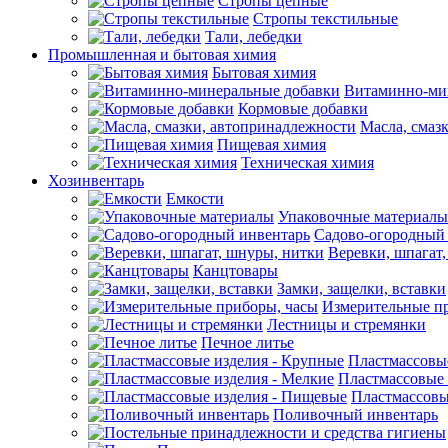
Стропы цепные
Стропы текстильные
Тали, лебедки
Промышленная и бытовая химия
Бытовая химия
Витаминно-ми
Кормовые добавки
Масла, смаз
Пищевая химия
Техническая химия
Хозинвентарь
Емкости
Упаковочные материалы
Садово-огородный
Веревки, шпагат
Канцтовары
Замки, защелки, вставки
Измерительные п
Лестницы и стремянки
Печное литье
Пластмассовы
Пластмассовые 
Пластмассовы
Поливочный инвентарь