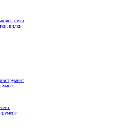
ыключатели
тки, вилки
инструмент
трумент
мент
струмент