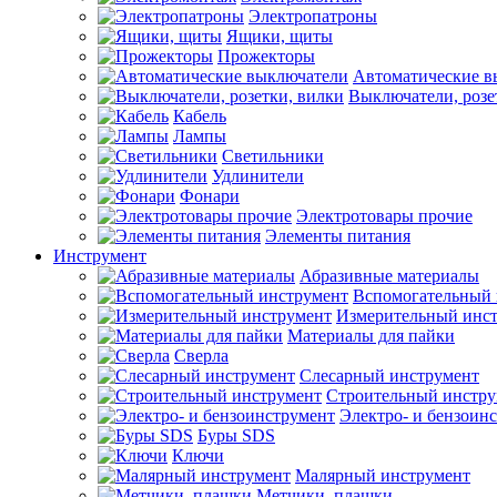
Электропатроны
Ящики, щиты
Прожекторы
Автоматические в
Выключатели, розе
Кабель
Лампы
Светильники
Удлинители
Фонари
Электротовары прочие
Элементы питания
Инструмент
Абразивные материалы
Вспомогательный 
Измерительный инс
Материалы для пайки
Сверла
Слесарный инструмент
Строительный инстру
Электро- и бензоин
Буры SDS
Ключи
Малярный инструмент
Метчики, плашки