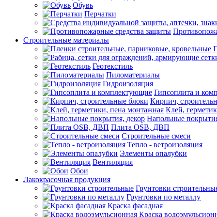
Обувь
Перчатки
Противопожа
Строительные материалы
П
Геотекстиль
Пиломатериалы
Гидроизоляция
Гипсоплита и ком
Кирпич, строитель
Клей, герметик
Напольные покрытия
Плита OSB, ДВП
Строительные смеси
Тепло - ветроизоляция
Элементы опалубки
Вентиляция
Обои
Лакокрасочная продукция
Грунтовки строительны
Грунтовки по металлу
Краска фасадная
Краска водоэмульсион