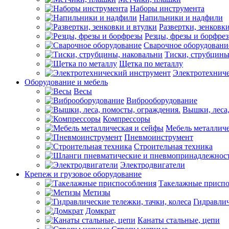
Наборы инструмента
Напильники и надфили
Развертки, зенковк
Резцы, фрезы и борфре
Сварочное оборудовани
Тиски, струбцины
Щетка по металлу
Электротехнич
Оборудование и мебель
Весы
Виброоборудование
Вышки, леса,
Компрессоры
Мебель металличе
Пневмоинструмент
Строительная техника
Электродвигатели
Крепеж и грузовое оборудование
Такелажные приспо
Метизы
Гидравлич
Домкрат
Канаты стальные, цепи