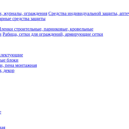
Средства индивидуальной защиты, апте
рные средства защиты
ленки строительные, парниковые, кровельные
Рабица, сетки для ограждений, армирующие сетки
плектующие
ные блоки
и, пена монтажная
, декор
е
ная