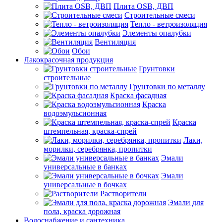
Плита OSB, ДВП
Строительные смеси
Тепло - ветроизоляция
Элементы опалубки
Вентиляция
Обои
Лакокрасочная продукция
Грунтовки
строительные
Грунтовки по металлу
Краска фасадная
Краска
водоэмульсионная
Краска
штемпельная, краска-спрей
Лаки,
морилки, серебрянка, пропитки
Эмали
универсальные в банках
Эмали
универсальные в бочках
Растворители
Эмали для
пола, краска дорожная
Водоснабжение и сантехника