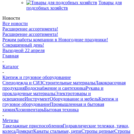
Товары для
подсобных хозяйств
Новости
Все новости
Расширение ассортимента!
Расширение ассортимента!
Режим работы компании в Новогодние праздники!
Сокращенный день!
Выходной 22 апреля
Главная
-
Каталог
-
Крепеж и грузовое оборудование
Спецодежда и СИЗ
Строительные материалы
Лакокрасочная
продукция
Водоснабжение и сантехника
Рукава и
прокладочные материалы
Электротовары и
освещение
Инструмент
Оборудование и мебель
Крепеж и
грузовое оборудование
Промышленная и бытовая
химия
Хозинвентарь
Бытовая техника
-
Метизы
Такелажные приспособления
Гидравлические тележки, тачки,
колеса
Домкрат
Канаты стальные, цепи
Стропы цепные
Стропы