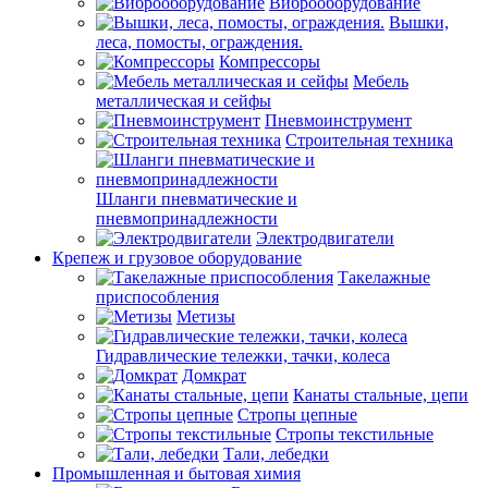
Виброоборудование
Вышки,
леса, помосты, ограждения.
Компрессоры
Мебель
металлическая и сейфы
Пневмоинструмент
Строительная техника
Шланги пневматические и
пневмопринадлежности
Электродвигатели
Крепеж и грузовое оборудование
Такелажные
приспособления
Метизы
Гидравлические тележки, тачки, колеса
Домкрат
Канаты стальные, цепи
Стропы цепные
Стропы текстильные
Тали, лебедки
Промышленная и бытовая химия