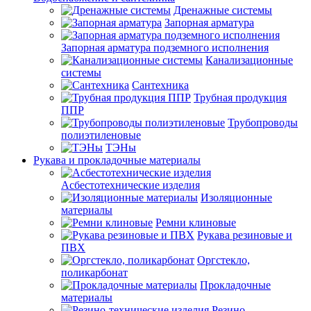
Дренажные системы
Запорная арматура
Запорная арматура подземного исполнения
Канализационные
системы
Сантехника
Трубная продукция
ППР
Трубопроводы
полиэтиленовые
ТЭНы
Рукава и прокладочные материалы
Асбестотехнические изделия
Изоляционные
материалы
Ремни клиновые
Рукава резиновые и
ПВХ
Оргстекло,
поликарбонат
Прокладочные
материалы
Резино-