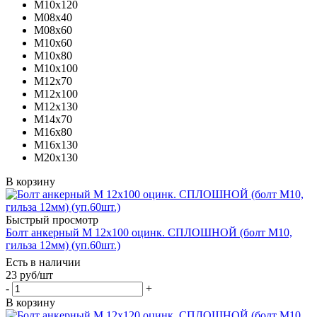
М10х120
М08х40
М08х60
М10х60
М10х80
М10х100
М12х70
М12х100
М12х130
М14х70
М16х80
М16х130
М20х130
В корзину
Быстрый просмотр
Болт анкерный М 12х100 оцинк. СПЛОШНОЙ (болт М10,
гильза 12мм) (уп.60шт.)
Есть в наличии
23
руб
/шт
-
+
В корзину