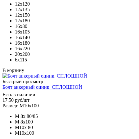
12х120
12х135
12х150
12х180
16х80
16х105
16х140
16х180
16х220
20х200
6х115
В корзину
Быстрый просмотр
Болт анкерный оцинк. СПЛОШНОЙ
Есть в наличии
17.50
руб
/шт
Размер: М10х100
М 8х 80/85
М 8х100
М10х 80
М10х100