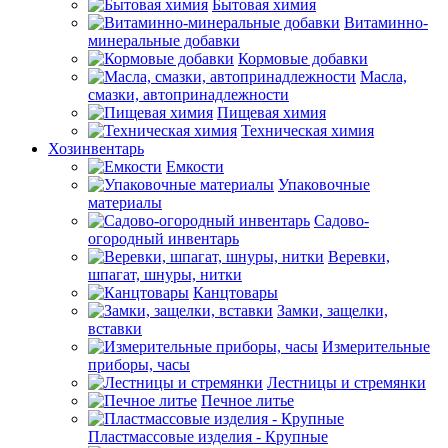
Бытовая химия
Витаминно-
минеральные добавки
Кормовые добавки
Масла,
смазки, автопринадлежности
Пищевая химия
Техническая химия
Хозинвентарь
Емкости
Упаковочные
материалы
Садово-
огородный инвентарь
Веревки,
шпагат, шнуры, нитки
Канцтовары
Замки, защелки,
вставки
Измерительные
приборы, часы
Лестницы и стремянки
Печное литье
Пластмассовые изделия - Крупные