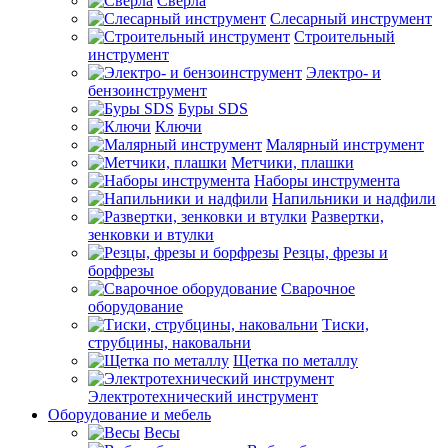
Сверла
Слесарный инструмент
Строительный
инструмент
Электро- и
бензоинструмент
Буры SDS
Ключи
Малярный инструмент
Метчики, плашки
Наборы инструмента
Напильники и надфили
Развертки,
зенковки и втулки
Резцы, фрезы и
борфрезы
Сварочное
оборудование
Тиски,
струбцины, наковальни
Щетка по металлу
Электротехнический инструмент
Оборудование и мебель
Весы