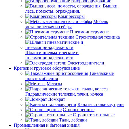
Виброоборудование
Вышки,
леса, помосты, ограждения.
Компрессоры
Мебель
металлическая и сейфы
Пневмоинструмент
Строительная техника
Шланги пневматические и
пневмопринадлежности
Электродвигатели
Крепеж и грузовое оборудование
Такелажные
приспособления
Метизы
Гидравлические тележки, тачки, колеса
Домкрат
Канаты стальные, цепи
Стропы цепные
Стропы текстильные
Тали, лебедки
Промышленная и бытовая химия