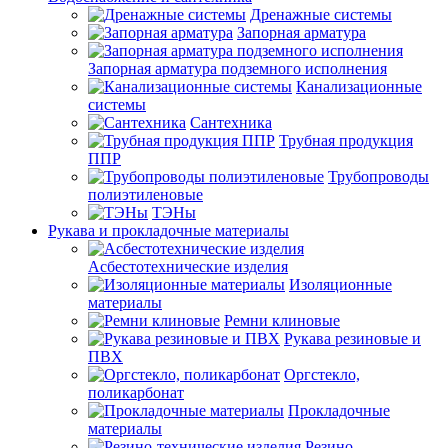
Дренажные системы
Запорная арматура
Запорная арматура подземного исполнения
Канализационные
системы
Сантехника
Трубная продукция
ППР
Трубопроводы
полиэтиленовые
ТЭНы
Рукава и прокладочные материалы
Асбестотехнические изделия
Изоляционные
материалы
Ремни клиновые
Рукава резиновые и
ПВХ
Оргстекло,
поликарбонат
Прокладочные
материалы
Резино-