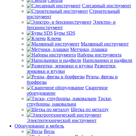
Сверла
Слесарный инструмент
Строительный
инструмент
Электро- и
бензоинструмент
Буры SDS
Ключи
Малярный инструмент
Метчики, плашки
Наборы инструмента
Напильники и надфили
Развертки,
зенковки и втулки
Резцы, фрезы и
борфрезы
Сварочное
оборудование
Тиски,
струбцины, наковальни
Щетка по металлу
Электротехнический инструмент
Оборудование и мебель
Весы