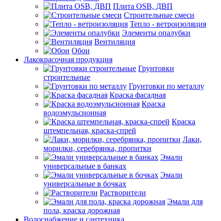
Плита OSB, ДВП
Строительные смеси
Тепло - ветроизоляция
Элементы опалубки
Вентиляция
Обои
Лакокрасочная продукция
Грунтовки
строительные
Грунтовки по металлу
Краска фасадная
Краска
водоэмульсионная
Краска
штемпельная, краска-спрей
Лаки,
морилки, серебрянка, пропитки
Эмали
универсальные в банках
Эмали
универсальные в бочках
Растворители
Эмали для
пола, краска дорожная
Водоснабжение и сантехника