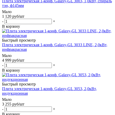
Плита электрическая 1-конф. Galaxy-GL 3003, 1,0кВт, спираль
тэн, ф145мм
Мало
1 120
руб
/шт
-
+
В корзину
Быстрый просмотр
Плита электрическая 1-конф. Galaxy-GL 3033 LINE, 2,0кВт,
инфракрасная
Мало
4 999
руб
/шт
-
+
В корзину
Быстрый просмотр
Плита электрическая 1-конф. Galaxy-GL 3053, 2,0кВт,
индукционная
Мало
3 255
руб
/шт
-
+
В корзину