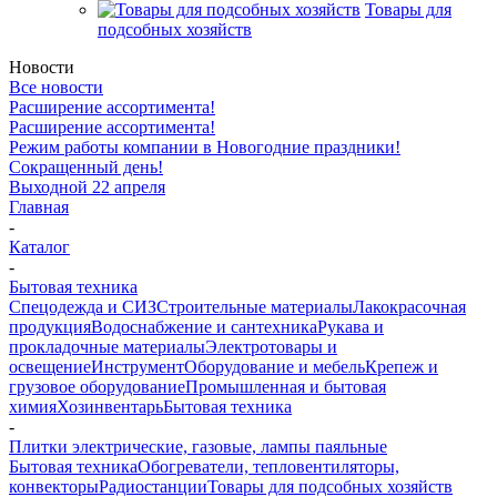
Товары для
подсобных хозяйств
Новости
Все новости
Расширение ассортимента!
Расширение ассортимента!
Режим работы компании в Новогодние праздники!
Сокращенный день!
Выходной 22 апреля
Главная
-
Каталог
-
Бытовая техника
Спецодежда и СИЗ
Строительные материалы
Лакокрасочная
продукция
Водоснабжение и сантехника
Рукава и
прокладочные материалы
Электротовары и
освещение
Инструмент
Оборудование и мебель
Крепеж и
грузовое оборудование
Промышленная и бытовая
химия
Хозинвентарь
Бытовая техника
-
Плитки электрические, газовые, лампы паяльные
Бытовая техника
Обогреватели, тепловентиляторы,
конвекторы
Радиостанции
Товары для подсобных хозяйств