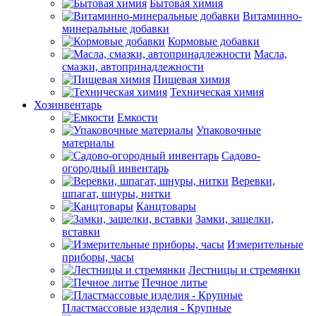
Бытовая химия
Витаминно-
минеральные добавки
Кормовые добавки
Масла,
смазки, автопринадлежности
Пищевая химия
Техническая химия
Хозинвентарь
Емкости
Упаковочные
материалы
Садово-
огородный инвентарь
Веревки,
шпагат, шнуры, нитки
Канцтовары
Замки, защелки,
вставки
Измерительные
приборы, часы
Лестницы и стремянки
Печное литье
Пластмассовые изделия - Крупные