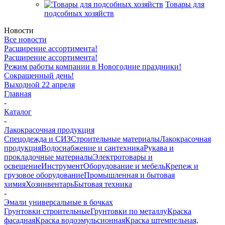
Товары для
подсобных хозяйств
Новости
Все новости
Расширение ассортимента!
Расширение ассортимента!
Режим работы компании в Новогодние праздники!
Сокращенный день!
Выходной 22 апреля
Главная
-
Каталог
-
Лакокрасочная продукция
Спецодежда и СИЗ
Строительные материалы
Лакокрасочная
продукция
Водоснабжение и сантехника
Рукава и
прокладочные материалы
Электротовары и
освещение
Инструмент
Оборудование и мебель
Крепеж и
грузовое оборудование
Промышленная и бытовая
химия
Хозинвентарь
Бытовая техника
-
Эмали универсальные в бочках
Грунтовки строительные
Грунтовки по металлу
Краска
фасадная
Краска водоэмульсионная
Краска штемпельная,