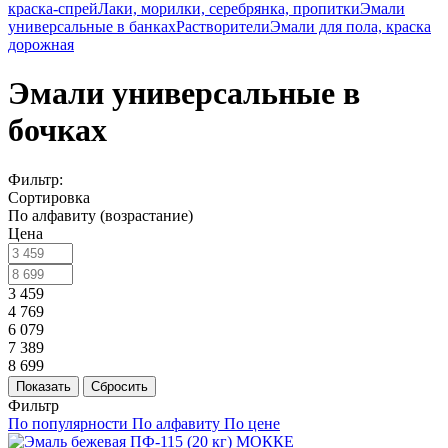
краска-спрей
Лаки, морилки, серебрянка, пропитки
Эмали
универсальные в банках
Растворители
Эмали для пола, краска
дорожная
Эмали универсальные в
бочках
Фильтр:
Сортировка
По алфавиту (возрастание)
Цена
3 459
4 769
6 079
7 389
8 699
Показать
Сбросить
Фильтр
По популярности
По алфавиту
По цене