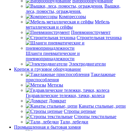
Виброоборудование
Вышки,
леса, помосты, ограждения.
Компрессоры
Мебель
металлическая и сейфы
Пневмоинструмент
Строительная техника
Шланги пневматические и
пневмопринадлежности
Электродвигатели
Крепеж и грузовое оборудование
Такелажные
приспособления
Метизы
Гидравлические тележки, тачки, колеса
Домкрат
Канаты стальные, цепи
Стропы цепные
Стропы текстильные
Тали, лебедки
Промышленная и бытовая химия