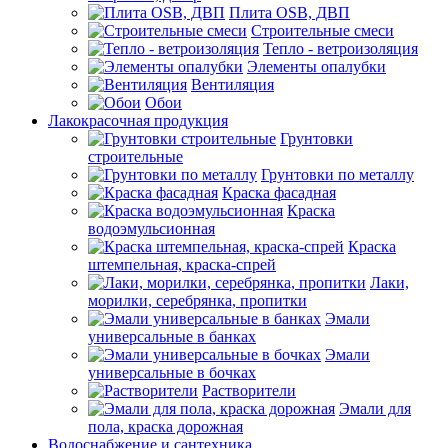
Плита OSB, ДВП
Строительные смеси
Тепло - ветроизоляция
Элементы опалубки
Вентиляция
Обои
Лакокрасочная продукция
Грунтовки
строительные
Грунтовки по металлу
Краска фасадная
Краска
водоэмульсионная
Краска
штемпельная, краска-спрей
Лаки,
морилки, серебрянка, пропитки
Эмали
универсальные в банках
Эмали
универсальные в бочках
Растворители
Эмали для
пола, краска дорожная
Водоснабжение и сантехника