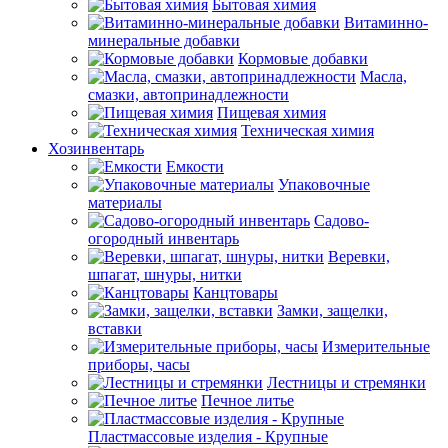
Бытовая химия
Витаминно-
минеральные добавки
Кормовые добавки
Масла,
смазки, автопринадлежности
Пищевая химия
Техническая химия
Хозинвентарь
Емкости
Упаковочные
материалы
Садово-
огородный инвентарь
Веревки,
шпагат, шнуры, нитки
Канцтовары
Замки, защелки,
вставки
Измерительные
приборы, часы
Лестницы и стремянки
Печное литье
Пластмассовые изделия - Крупные