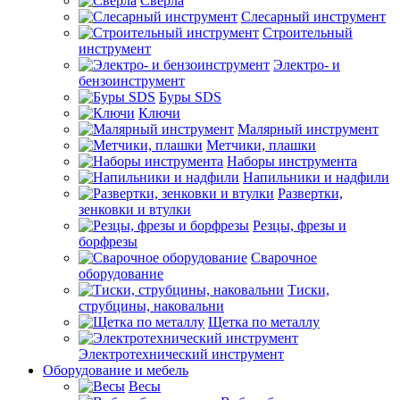
Сверла
Слесарный инструмент
Строительный
инструмент
Электро- и
бензоинструмент
Буры SDS
Ключи
Малярный инструмент
Метчики, плашки
Наборы инструмента
Напильники и надфили
Развертки,
зенковки и втулки
Резцы, фрезы и
борфрезы
Сварочное
оборудование
Тиски,
струбцины, наковальни
Щетка по металлу
Электротехнический инструмент
Оборудование и мебель
Весы