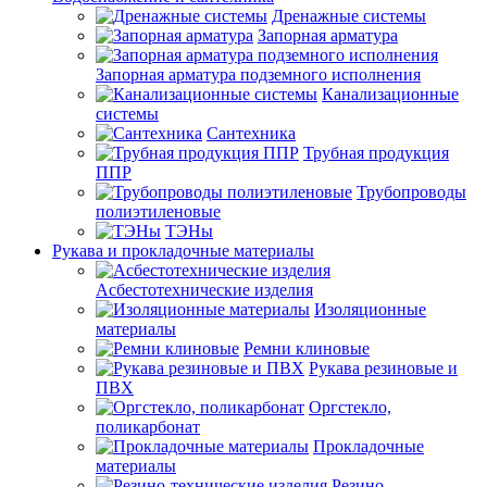
Дренажные системы
Запорная арматура
Запорная арматура подземного исполнения
Канализационные
системы
Сантехника
Трубная продукция
ППР
Трубопроводы
полиэтиленовые
ТЭНы
Рукава и прокладочные материалы
Асбестотехнические изделия
Изоляционные
материалы
Ремни клиновые
Рукава резиновые и
ПВХ
Оргстекло,
поликарбонат
Прокладочные
материалы
Резино-