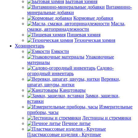
Бытовая химия
Витаминно-
минеральные добавки
Кормовые добавки
Масла,
смазки, автопринадлежности
Пищевая химия
Техническая химия
Хозинвентарь
Емкости
Упаковочные
материалы
Садово-
огородный инвентарь
Веревки,
шпагат, шнуры, нитки
Канцтовары
Замки, защелки,
вставки
Измерительные
приборы, часы
Лестницы и стремянки
Печное литье
Пластмассовые изделия - Крупные