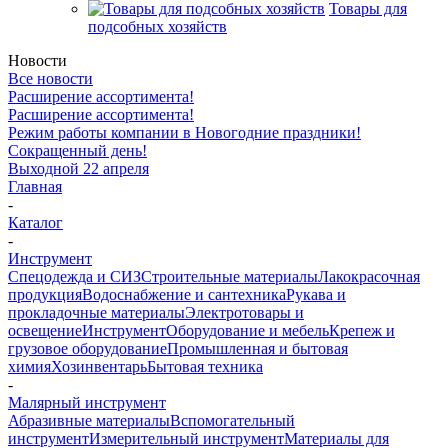
Товары для
подсобных хозяйств
Новости
Все новости
Расширение ассортимента!
Расширение ассортимента!
Режим работы компании в Новогодние праздники!
Сокращенный день!
Выходной 22 апреля
Главная
-
Каталог
-
Инструмент
Спецодежда и СИЗ
Строительные материалы
Лакокрасочная
продукция
Водоснабжение и сантехника
Рукава и
прокладочные материалы
Электротовары и
освещение
Инструмент
Оборудование и мебель
Крепеж и
грузовое оборудование
Промышленная и бытовая
химия
Хозинвентарь
Бытовая техника
-
Малярный инструмент
Абразивные материалы
Вспомогательный
инструмент
Измерительный инструмент
Материалы для