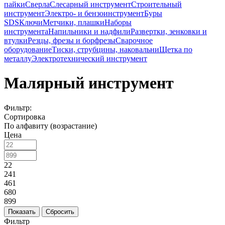
пайки
Сверла
Слесарный инструмент
Строительный
инструмент
Электро- и бензоинструмент
Буры
SDS
Ключи
Метчики, плашки
Наборы
инструмента
Напильники и надфили
Развертки, зенковки и
втулки
Резцы, фрезы и борфрезы
Сварочное
оборудование
Тиски, струбцины, наковальни
Щетка по
металлу
Электротехнический инструмент
Малярный инструмент
Фильтр:
Сортировка
По алфавиту (возрастание)
Цена
22
241
461
680
899
Показать
Сбросить
Фильтр