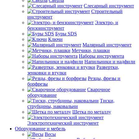
Сверла
Слесарный инструмент
Строительный
инструмент
Электро- и
бензоинструмент
Буры SDS
Ключи
Малярный инструмент
Метчики, плашки
Наборы инструмента
Напильники и надфили
Развертки,
зенковки и втулки
Резцы, фрезы и
борфрезы
Сварочное
оборудование
Тиски,
струбцины, наковальни
Щетка по металлу
Электротехнический инструмент
Оборудование и мебель
Весы