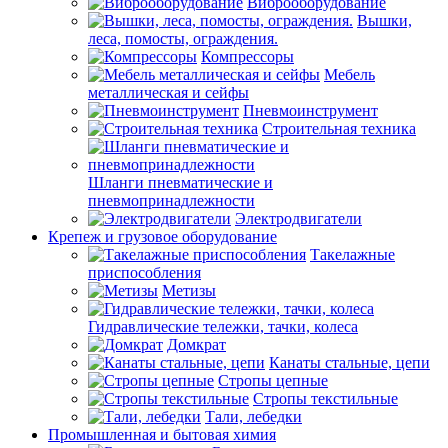
Виброоборудование
Вышки,
леса, помосты, ограждения.
Компрессоры
Мебель
металлическая и сейфы
Пневмоинструмент
Строительная техника
Шланги пневматические и
пневмопринадлежности
Электродвигатели
Крепеж и грузовое оборудование
Такелажные
приспособления
Метизы
Гидравлические тележки, тачки, колеса
Домкрат
Канаты стальные, цепи
Стропы цепные
Стропы текстильные
Тали, лебедки
Промышленная и бытовая химия