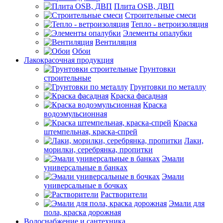
Плита OSB, ДВП
Строительные смеси
Тепло - ветроизоляция
Элементы опалубки
Вентиляция
Обои
Лакокрасочная продукция
Грунтовки
строительные
Грунтовки по металлу
Краска фасадная
Краска
водоэмульсионная
Краска
штемпельная, краска-спрей
Лаки,
морилки, серебрянка, пропитки
Эмали
универсальные в банках
Эмали
универсальные в бочках
Растворители
Эмали для
пола, краска дорожная
Водоснабжение и сантехника