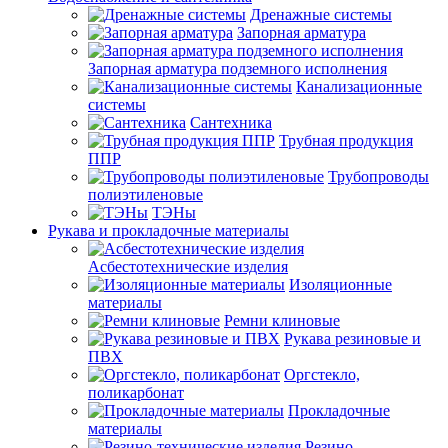
Дренажные системы
Запорная арматура
Запорная арматура подземного исполнения
Канализационные
системы
Сантехника
Трубная продукция
ППР
Трубопроводы
полиэтиленовые
ТЭНы
Рукава и прокладочные материалы
Асбестотехнические изделия
Изоляционные
материалы
Ремни клиновые
Рукава резиновые и
ПВХ
Оргстекло,
поликарбонат
Прокладочные
материалы
Резино-