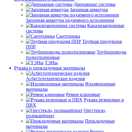
Дренажные системы
Запорная арматура
Запорная арматура подземного исполнения
Канализационные
системы
Сантехника
Трубная продукция
ППР
Трубопроводы
полиэтиленовые
ТЭНы
Рукава и прокладочные материалы
Асбестотехнические изделия
Изоляционные
материалы
Ремни клиновые
Рукава резиновые и
ПВХ
Оргстекло,
поликарбонат
Прокладочные
материалы
Резино-