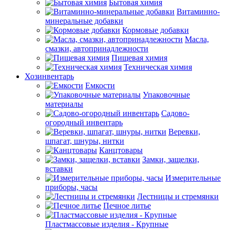
Бытовая химия
Витаминно-
минеральные добавки
Кормовые добавки
Масла,
смазки, автопринадлежности
Пищевая химия
Техническая химия
Хозинвентарь
Емкости
Упаковочные
материалы
Садово-
огородный инвентарь
Веревки,
шпагат, шнуры, нитки
Канцтовары
Замки, защелки,
вставки
Измерительные
приборы, часы
Лестницы и стремянки
Печное литье
Пластмассовые изделия - Крупные