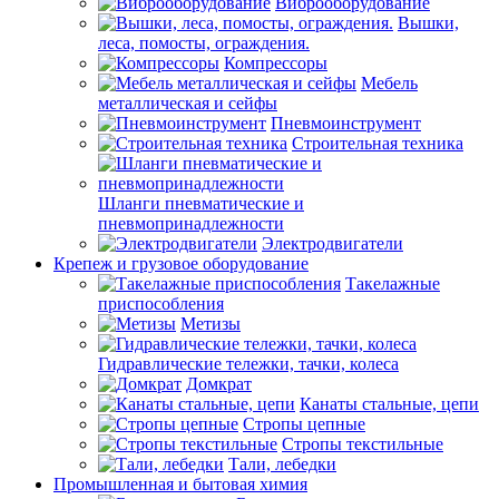
Виброоборудование
Вышки,
леса, помосты, ограждения.
Компрессоры
Мебель
металлическая и сейфы
Пневмоинструмент
Строительная техника
Шланги пневматические и
пневмопринадлежности
Электродвигатели
Крепеж и грузовое оборудование
Такелажные
приспособления
Метизы
Гидравлические тележки, тачки, колеса
Домкрат
Канаты стальные, цепи
Стропы цепные
Стропы текстильные
Тали, лебедки
Промышленная и бытовая химия