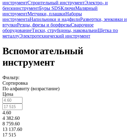
инструмент
Строительный инструмент
Электро- и
бензоинструмент
Буры SDS
Ключи
Малярный
инструмент
Метчики, плашки
Наборы
инструмента
Напильники и надфили
Развертки, зенковки и
втулки
Резцы, фрезы и борфрезы
Сварочное
оборудование
Тиски, струбцины, наковальни
Щетка по
металлу
Электротехнический инструмент
Вспомогательный
инструмент
Фильтр:
Сортировка
По алфавиту (возрастание)
Цена
4.60
4 382.60
8 759.60
13 137.60
17 515