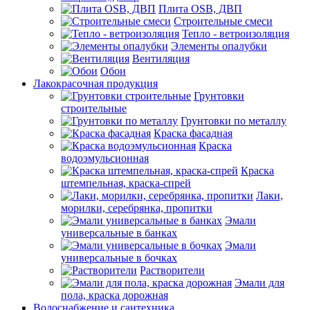
Плита OSB, ДВП
Строительные смеси
Тепло - ветроизоляция
Элементы опалубки
Вентиляция
Обои
Лакокрасочная продукция
Грунтовки
строительные
Грунтовки по металлу
Краска фасадная
Краска
водоэмульсионная
Краска
штемпельная, краска-спрей
Лаки,
морилки, серебрянка, пропитки
Эмали
универсальные в банках
Эмали
универсальные в бочках
Растворители
Эмали для
пола, краска дорожная
Водоснабжение и сантехника