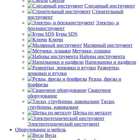
Сверла
Слесарный инструмент
Строительный
инструмент
Электро- и
бензоинструмент
Буры SDS
Ключи
Малярный инструмент
Метчики, плашки
Наборы инструмента
Напильники и надфили
Развертки,
зенковки и втулки
Резцы, фрезы и
борфрезы
Сварочное
оборудование
Тиски,
струбцины, наковальни
Щетка по металлу
Электротехнический инструмент
Оборудование и мебель
Весы