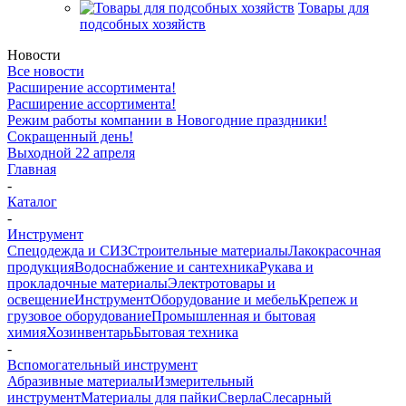
Товары для
подсобных хозяйств
Новости
Все новости
Расширение ассортимента!
Расширение ассортимента!
Режим работы компании в Новогодние праздники!
Сокращенный день!
Выходной 22 апреля
Главная
-
Каталог
-
Инструмент
Спецодежда и СИЗ
Строительные материалы
Лакокрасочная
продукция
Водоснабжение и сантехника
Рукава и
прокладочные материалы
Электротовары и
освещение
Инструмент
Оборудование и мебель
Крепеж и
грузовое оборудование
Промышленная и бытовая
химия
Хозинвентарь
Бытовая техника
-
Вспомогательный инструмент
Абразивные материалы
Измерительный
инструмент
Материалы для пайки
Сверла
Слесарный