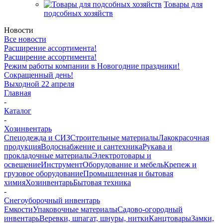
Товары для
подсобных хозяйств
Новости
Все новости
Расширение ассортимента!
Расширение ассортимента!
Режим работы компании в Новогодние праздники!
Сокращенный день!
Выходной 22 апреля
Главная
-
Каталог
-
Хозинвентарь
Спецодежда и СИЗ
Строительные материалы
Лакокрасочная
продукция
Водоснабжение и сантехника
Рукава и
прокладочные материалы
Электротовары и
освещение
Инструмент
Оборудование и мебель
Крепеж и
грузовое оборудование
Промышленная и бытовая
химия
Хозинвентарь
Бытовая техника
-
Снегоуборочный инвентарь
Емкости
Упаковочные материалы
Садово-огородный
инвентарь
Веревки, шпагат, шнуры, нитки
Канцтовары
Замки,