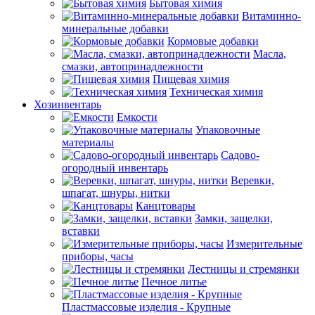
Бытовая химия
Витаминно-
минеральные добавки
Кормовые добавки
Масла,
смазки, автопринадлежности
Пищевая химия
Техническая химия
Хозинвентарь
Емкости
Упаковочные
материалы
Садово-
огородный инвентарь
Веревки,
шпагат, шнуры, нитки
Канцтовары
Замки, защелки,
вставки
Измерительные
приборы, часы
Лестницы и стремянки
Печное литье
Пластмассовые изделия - Крупные