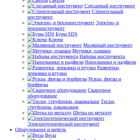
Сверла
Слесарный инструмент
Строительный
инструмент
Электро- и
бензоинструмент
Буры SDS
Ключи
Малярный инструмент
Метчики, плашки
Наборы инструмента
Напильники и надфили
Развертки,
зенковки и втулки
Резцы, фрезы и
борфрезы
Сварочное
оборудование
Тиски,
струбцины, наковальни
Щетка по металлу
Электротехнический инструмент
Оборудование и мебель
Весы