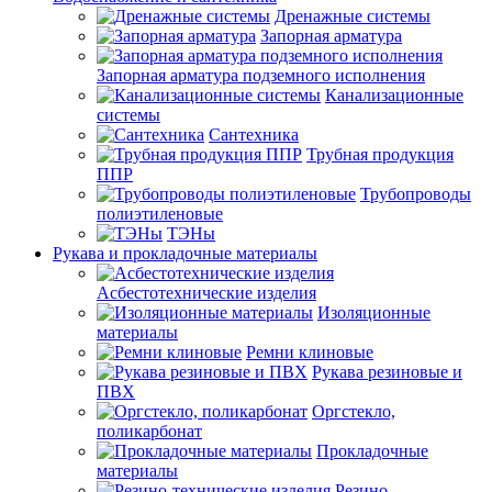
Дренажные системы
Запорная арматура
Запорная арматура подземного исполнения
Канализационные
системы
Сантехника
Трубная продукция
ППР
Трубопроводы
полиэтиленовые
ТЭНы
Рукава и прокладочные материалы
Асбестотехнические изделия
Изоляционные
материалы
Ремни клиновые
Рукава резиновые и
ПВХ
Оргстекло,
поликарбонат
Прокладочные
материалы
Резино-