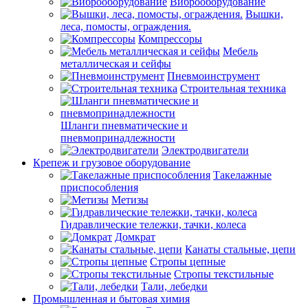
Виброоборудование
Вышки,
леса, помосты, ограждения.
Компрессоры
Мебель
металлическая и сейфы
Пневмоинструмент
Строительная техника
Шланги пневматические и
пневмопринадлежности
Электродвигатели
Крепеж и грузовое оборудование
Такелажные
приспособления
Метизы
Гидравлические тележки, тачки, колеса
Домкрат
Канаты стальные, цепи
Стропы цепные
Стропы текстильные
Тали, лебедки
Промышленная и бытовая химия