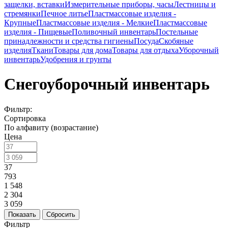
защелки, вставки
Измерительные приборы, часы
Лестницы и
стремянки
Печное литье
Пластмассовые изделия -
Крупные
Пластмассовые изделия - Мелкие
Пластмассовые
изделия - Пищевые
Поливочный инвентарь
Постельные
принадлежности и средства гигиены
Посуда
Скобяные
изделия
Ткани
Товары для дома
Товары для отдыха
Уборочный
инвентарь
Удобрения и грунты
Снегоуборочный инвентарь
Фильтр:
Сортировка
По алфавиту (возрастание)
Цена
37
793
1 548
2 304
3 059
Показать
Сбросить
Фильтр