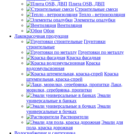
Плита OSB, ДВП
Строительные смеси
Тепло - ветроизоляция
Элементы опалубки
Вентиляция
Обои
Лакокрасочная продукция
Грунтовки
строительные
Грунтовки по металлу
Краска фасадная
Краска
водоэмульсионная
Краска
штемпельная, краска-спрей
Лаки,
морилки, серебрянка, пропитки
Эмали
универсальные в банках
Эмали
универсальные в бочках
Растворители
Эмали для
пола, краска дорожная
Водоснабжение и сантехника