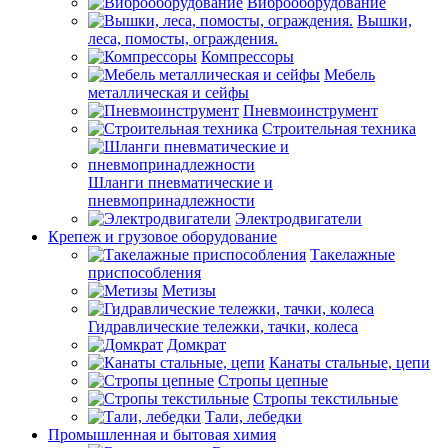
Виброоборудование
Вышки,
леса, помосты, ограждения.
Компрессоры
Мебель
металлическая и сейфы
Пневмоинструмент
Строительная техника
Шланги пневматические и
пневмопринадлежности
Электродвигатели
Крепеж и грузовое оборудование
Такелажные
приспособления
Метизы
Гидравлические тележки, тачки, колеса
Домкрат
Канаты стальные, цепи
Стропы цепные
Стропы текстильные
Тали, лебедки
Промышленная и бытовая химия