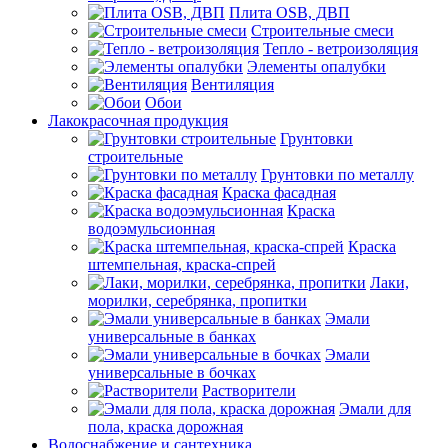
Плита OSB, ДВП
Строительные смеси
Тепло - ветроизоляция
Элементы опалубки
Вентиляция
Обои
Лакокрасочная продукция
Грунтовки
строительные
Грунтовки по металлу
Краска фасадная
Краска
водоэмульсионная
Краска
штемпельная, краска-спрей
Лаки,
морилки, серебрянка, пропитки
Эмали
универсальные в банках
Эмали
универсальные в бочках
Растворители
Эмали для
пола, краска дорожная
Водоснабжение и сантехника