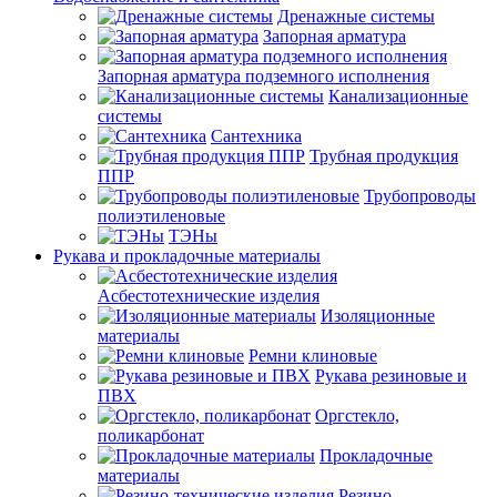
Дренажные системы
Запорная арматура
Запорная арматура подземного исполнения
Канализационные
системы
Сантехника
Трубная продукция
ППР
Трубопроводы
полиэтиленовые
ТЭНы
Рукава и прокладочные материалы
Асбестотехнические изделия
Изоляционные
материалы
Ремни клиновые
Рукава резиновые и
ПВХ
Оргстекло,
поликарбонат
Прокладочные
материалы
Резино-