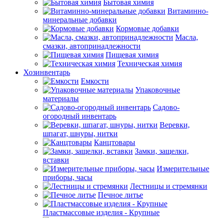
Бытовая химия
Витаминно-
минеральные добавки
Кормовые добавки
Масла,
смазки, автопринадлежности
Пищевая химия
Техническая химия
Хозинвентарь
Емкости
Упаковочные
материалы
Садово-
огородный инвентарь
Веревки,
шпагат, шнуры, нитки
Канцтовары
Замки, защелки,
вставки
Измерительные
приборы, часы
Лестницы и стремянки
Печное литье
Пластмассовые изделия - Крупные