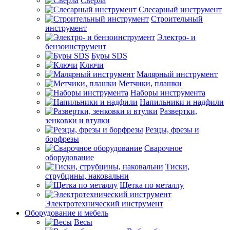
Сверла
Слесарный инструмент
Строительный
инструмент
Электро- и
бензоинструмент
Буры SDS
Ключи
Малярный инструмент
Метчики, плашки
Наборы инструмента
Напильники и надфили
Развертки,
зенковки и втулки
Резцы, фрезы и
борфрезы
Сварочное
оборудование
Тиски,
струбцины, наковальни
Щетка по металлу
Электротехнический инструмент
Оборудование и мебель
Весы