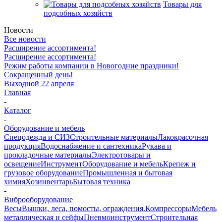
Товары для
подсобных хозяйств
Новости
Все новости
Расширение ассортимента!
Расширение ассортимента!
Режим работы компании в Новогодние праздники!
Сокращенный день!
Выходной 22 апреля
Главная
-
Каталог
-
Оборудование и мебель
Спецодежда и СИЗ
Строительные материалы
Лакокрасочная
продукция
Водоснабжение и сантехника
Рукава и
прокладочные материалы
Электротовары и
освещение
Инструмент
Оборудование и мебель
Крепеж и
грузовое оборудование
Промышленная и бытовая
химия
Хозинвентарь
Бытовая техника
-
Виброоборудование
Весы
Вышки, леса, помосты, ограждения.
Компрессоры
Мебель
металлическая и сейфы
Пневмоинструмент
Строительная