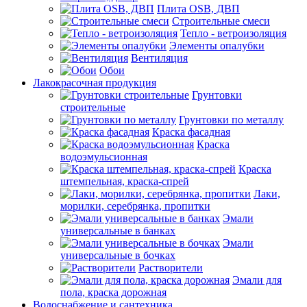
Плита OSB, ДВП
Строительные смеси
Тепло - ветроизоляция
Элементы опалубки
Вентиляция
Обои
Лакокрасочная продукция
Грунтовки
строительные
Грунтовки по металлу
Краска фасадная
Краска
водоэмульсионная
Краска
штемпельная, краска-спрей
Лаки,
морилки, серебрянка, пропитки
Эмали
универсальные в банках
Эмали
универсальные в бочках
Растворители
Эмали для
пола, краска дорожная
Водоснабжение и сантехника