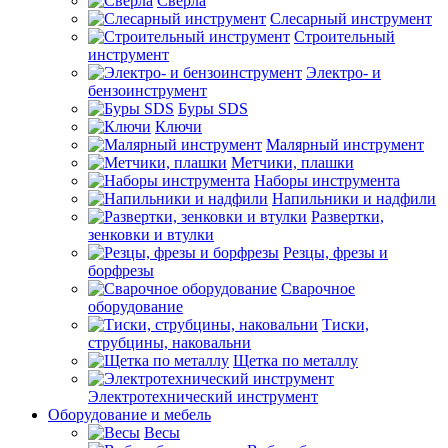
Сверла
Слесарный инструмент
Строительный
инструмент
Электро- и
бензоинструмент
Буры SDS
Ключи
Малярный инструмент
Метчики, плашки
Наборы инструмента
Напильники и надфили
Развертки,
зенковки и втулки
Резцы, фрезы и
борфрезы
Сварочное
оборудование
Тиски,
струбцины, наковальни
Щетка по металлу
Электротехнический инструмент
Оборудование и мебель
Весы