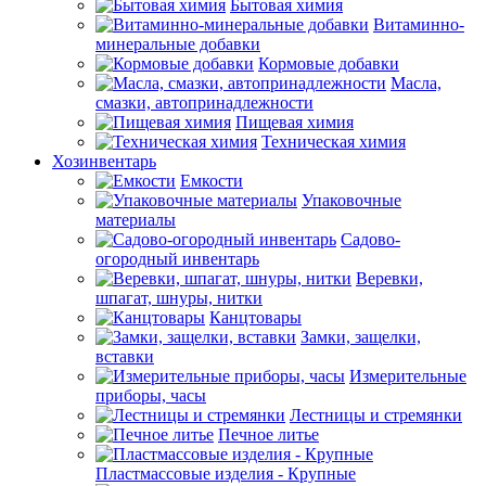
Бытовая химия
Витаминно-
минеральные добавки
Кормовые добавки
Масла,
смазки, автопринадлежности
Пищевая химия
Техническая химия
Хозинвентарь
Емкости
Упаковочные
материалы
Садово-
огородный инвентарь
Веревки,
шпагат, шнуры, нитки
Канцтовары
Замки, защелки,
вставки
Измерительные
приборы, часы
Лестницы и стремянки
Печное литье
Пластмассовые изделия - Крупные