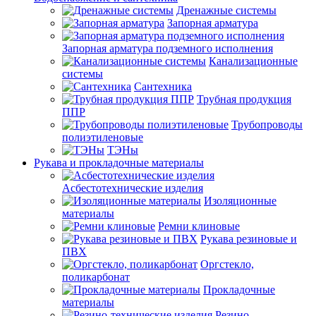
Дренажные системы
Запорная арматура
Запорная арматура подземного исполнения
Канализационные
системы
Сантехника
Трубная продукция
ППР
Трубопроводы
полиэтиленовые
ТЭНы
Рукава и прокладочные материалы
Асбестотехнические изделия
Изоляционные
материалы
Ремни клиновые
Рукава резиновые и
ПВХ
Оргстекло,
поликарбонат
Прокладочные
материалы
Резино-