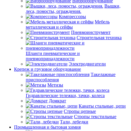
Виброоборудование
Вышки,
леса, помосты, ограждения.
Компрессоры
Мебель
металлическая и сейфы
Пневмоинструмент
Строительная техника
Шланги пневматические и
пневмопринадлежности
Электродвигатели
Крепеж и грузовое оборудование
Такелажные
приспособления
Метизы
Гидравлические тележки, тачки, колеса
Домкрат
Канаты стальные, цепи
Стропы цепные
Стропы текстильные
Тали, лебедки
Промышленная и бытовая химия