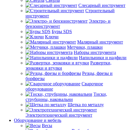
Сверла
Слесарный инструмент
Строительный
инструмент
Электро- и
бензоинструмент
Буры SDS
Ключи
Малярный инструмент
Метчики, плашки
Наборы инструмента
Напильники и надфили
Развертки,
зенковки и втулки
Резцы, фрезы и
борфрезы
Сварочное
оборудование
Тиски,
струбцины, наковальни
Щетка по металлу
Электротехнический инструмент
Оборудование и мебель
Весы