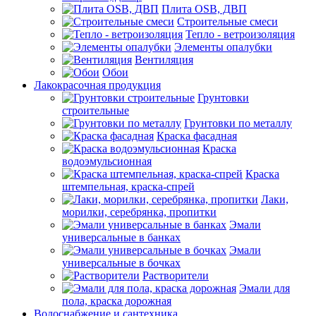
Плита OSB, ДВП
Строительные смеси
Тепло - ветроизоляция
Элементы опалубки
Вентиляция
Обои
Лакокрасочная продукция
Грунтовки
строительные
Грунтовки по металлу
Краска фасадная
Краска
водоэмульсионная
Краска
штемпельная, краска-спрей
Лаки,
морилки, серебрянка, пропитки
Эмали
универсальные в банках
Эмали
универсальные в бочках
Растворители
Эмали для
пола, краска дорожная
Водоснабжение и сантехника