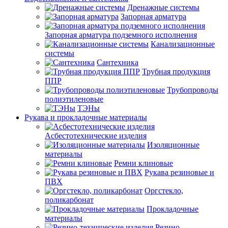
Дренажные системы
Запорная арматура
Запорная арматура подземного исполнения
Канализационные
системы
Сантехника
Трубная продукция
ППР
Трубопроводы
полиэтиленовые
ТЭНы
Рукава и прокладочные материалы
Асбестотехнические изделия
Изоляционные
материалы
Ремни клиновые
Рукава резиновые и
ПВХ
Оргстекло,
поликарбонат
Прокладочные
материалы
Резино-