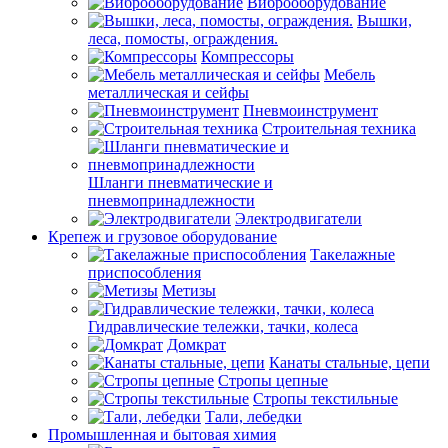
Виброоборудование
Вышки,
леса, помосты, ограждения.
Компрессоры
Мебель
металлическая и сейфы
Пневмоинструмент
Строительная техника
Шланги пневматические и
пневмопринадлежности
Электродвигатели
Крепеж и грузовое оборудование
Такелажные
приспособления
Метизы
Гидравлические тележки, тачки, колеса
Домкрат
Канаты стальные, цепи
Стропы цепные
Стропы текстильные
Тали, лебедки
Промышленная и бытовая химия