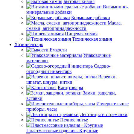
Бытовая химия
Витаминно-
минеральные добавки
Кормовые добавки
Масла,
смазки, автопринадлежности
Пищевая химия
Техническая химия
Хозинвентарь
Емкости
Упаковочные
материалы
Садово-
огородный инвентарь
Веревки,
шпагат, шнуры, нитки
Канцтовары
Замки, защелки,
вставки
Измерительные
приборы, часы
Лестницы и стремянки
Печное литье
Пластмассовые изделия - Крупные