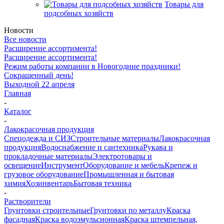
Товары для
подсобных хозяйств
Новости
Все новости
Расширение ассортимента!
Расширение ассортимента!
Режим работы компании в Новогодние праздники!
Сокращенный день!
Выходной 22 апреля
Главная
-
Каталог
-
Лакокрасочная продукция
Спецодежда и СИЗ
Строительные материалы
Лакокрасочная
продукция
Водоснабжение и сантехника
Рукава и
прокладочные материалы
Электротовары и
освещение
Инструмент
Оборудование и мебель
Крепеж и
грузовое оборудование
Промышленная и бытовая
химия
Хозинвентарь
Бытовая техника
-
Растворители
Грунтовки строительные
Грунтовки по металлу
Краска
фасадная
Краска водоэмульсионная
Краска штемпельная,