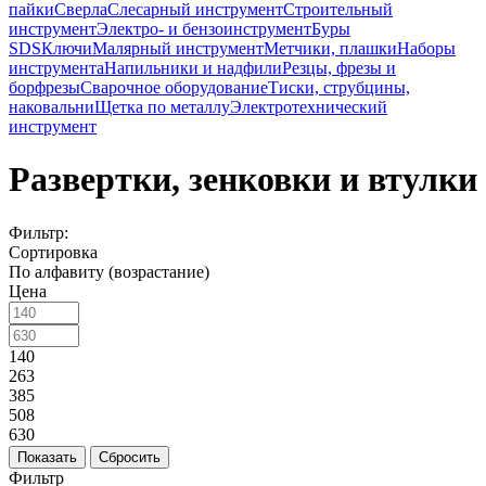
пайки
Сверла
Слесарный инструмент
Строительный
инструмент
Электро- и бензоинструмент
Буры
SDS
Ключи
Малярный инструмент
Метчики, плашки
Наборы
инструмента
Напильники и надфили
Резцы, фрезы и
борфрезы
Сварочное оборудование
Тиски, струбцины,
наковальни
Щетка по металлу
Электротехнический
инструмент
Развертки, зенковки и втулки
Фильтр:
Сортировка
По алфавиту (возрастание)
Цена
140
263
385
508
630
Показать
Сбросить
Фильтр