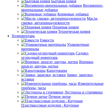
Бытовая химия
Витаминно-
минеральные добавки
Кормовые добавки
Масла,
смазки, автопринадлежности
Пищевая химия
Техническая химия
Хозинвентарь
Емкости
Упаковочные
материалы
Садово-
огородный инвентарь
Веревки,
шпагат, шнуры, нитки
Канцтовары
Замки, защелки,
вставки
Измерительные
приборы, часы
Лестницы и стремянки
Печное литье
Пластмассовые изделия - Крупные