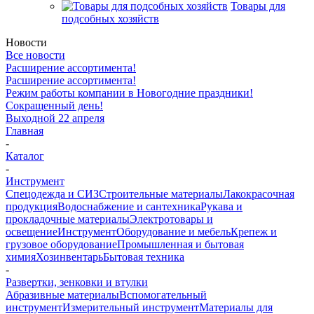
Товары для
подсобных хозяйств
Новости
Все новости
Расширение ассортимента!
Расширение ассортимента!
Режим работы компании в Новогодние праздники!
Сокращенный день!
Выходной 22 апреля
Главная
-
Каталог
-
Инструмент
Спецодежда и СИЗ
Строительные материалы
Лакокрасочная
продукция
Водоснабжение и сантехника
Рукава и
прокладочные материалы
Электротовары и
освещение
Инструмент
Оборудование и мебель
Крепеж и
грузовое оборудование
Промышленная и бытовая
химия
Хозинвентарь
Бытовая техника
-
Развертки, зенковки и втулки
Абразивные материалы
Вспомогательный
инструмент
Измерительный инструмент
Материалы для