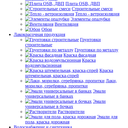
Плита OSB, ДВП
Строительные смеси
Тепло - ветроизоляция
Элементы опалубки
Вентиляция
Обои
Лакокрасочная продукция
Грунтовки
строительные
Грунтовки по металлу
Краска фасадная
Краска
водоэмульсионная
Краска
штемпельная, краска-спрей
Лаки,
морилки, серебрянка, пропитки
Эмали
универсальные в банках
Эмали
универсальные в бочках
Растворители
Эмали для
пола, краска дорожная
Водоснабжение и сантехника