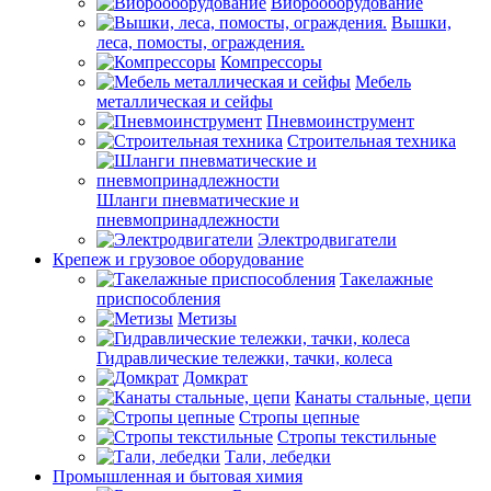
Виброоборудование
Вышки,
леса, помосты, ограждения.
Компрессоры
Мебель
металлическая и сейфы
Пневмоинструмент
Строительная техника
Шланги пневматические и
пневмопринадлежности
Электродвигатели
Крепеж и грузовое оборудование
Такелажные
приспособления
Метизы
Гидравлические тележки, тачки, колеса
Домкрат
Канаты стальные, цепи
Стропы цепные
Стропы текстильные
Тали, лебедки
Промышленная и бытовая химия