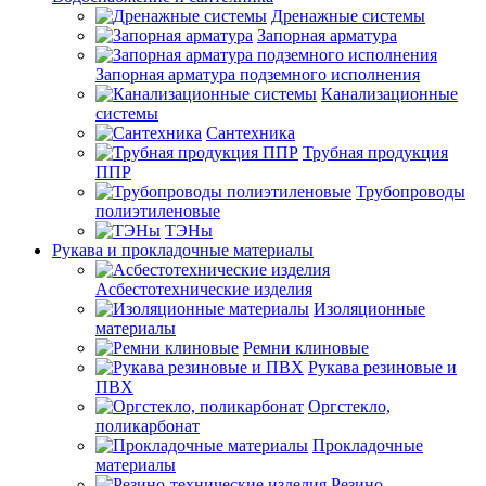
Дренажные системы
Запорная арматура
Запорная арматура подземного исполнения
Канализационные
системы
Сантехника
Трубная продукция
ППР
Трубопроводы
полиэтиленовые
ТЭНы
Рукава и прокладочные материалы
Асбестотехнические изделия
Изоляционные
материалы
Ремни клиновые
Рукава резиновые и
ПВХ
Оргстекло,
поликарбонат
Прокладочные
материалы
Резино-