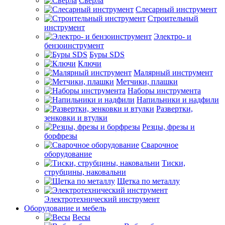
Сверла
Слесарный инструмент
Строительный
инструмент
Электро- и
бензоинструмент
Буры SDS
Ключи
Малярный инструмент
Метчики, плашки
Наборы инструмента
Напильники и надфили
Развертки,
зенковки и втулки
Резцы, фрезы и
борфрезы
Сварочное
оборудование
Тиски,
струбцины, наковальни
Щетка по металлу
Электротехнический инструмент
Оборудование и мебель
Весы