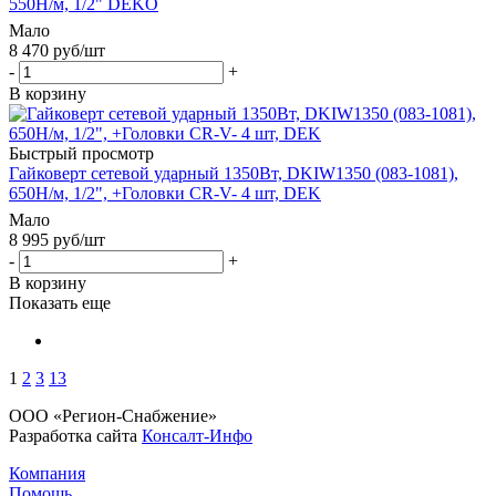
550Н/м, 1/2" DEKO
Мало
8 470
руб
/шт
-
+
В корзину
Быстрый просмотр
Гайковерт сетевой ударный 1350Вт, DKIW1350 (083-1081),
650Н/м, 1/2", +Головки CR-V- 4 шт, DEK
Мало
8 995
руб
/шт
-
+
В корзину
Показать еще
1
2
3
13
ООО «Регион-Снабжение»
Разработка сайта
Консалт-Инфо
Компания
Помощь