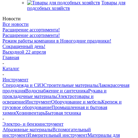
Товары для
подсобных хозяйств
Новости
Все новости
Расширение ассортимента!
Расширение ассортимента!
Режим работы компании в Новогодние праздники!
Сокращенный день!
Выходной 22 апреля
Главная
-
Каталог
-
Инструмент
Спецодежда и СИЗ
Строительные материалы
Лакокрасочная
продукция
Водоснабжение и сантехника
Рукава и
прокладочные материалы
Электротовары и
освещение
Инструмент
Оборудование и мебель
Крепеж и
грузовое оборудование
Промышленная и бытовая
химия
Хозинвентарь
Бытовая техника
-
Электро- и бензоинструмент
Абразивные материалы
Вспомогательный
инструмент
Измерительный инструмент
Материалы для