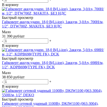
В корзину
Быстрый просмотр
Гайковерт аккум.ударн. 18,0 В(Li-ion), 1аккум, 3,0Ач, 700Н/м,
1/2", DTW700Z, MAKITA, БЕЗ НДС
Мало
31 390
руб
/шт
-
+
В корзину
Быстрый просмотр
Гайковерт аккум.ударн. 18,0 В(Li-ion), 2аккум, 5,0Ач, 698Н/м,
1/2", KDPB698(TYPE FK), DCK
Мало
38 850
руб
/шт
-
+
В корзину
Быстрый просмотр
Гайковерт сетевой ударный 1100Вт, DKIW1100 (063-3004),