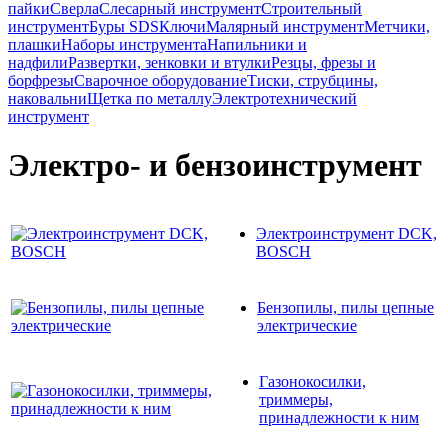
пайки
Сверла
Слесарный инструмент
Строительный
инструмент
Буры SDS
Ключи
Малярный инструмент
Метчики,
плашки
Наборы инструмента
Напильники и
надфили
Развертки, зенковки и втулки
Резцы, фрезы и
борфрезы
Сварочное оборудование
Тиски, струбцины,
наковальни
Щетка по металлу
Электротехнический
инструмент
Электро- и бензоинструмент
Электроинструмент DCK,
BOSCH
Бензопилы, пилы цепные
электрические
Газонокосилки,
триммеры,
принадлежности к ним