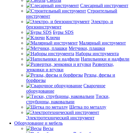
Сверла
Слесарный инструмент
Строительный
инструмент
Электро- и
бензоинструмент
Буры SDS
Ключи
Малярный инструмент
Метчики, плашки
Наборы инструмента
Напильники и надфили
Развертки,
зенковки и втулки
Резцы, фрезы и
борфрезы
Сварочное
оборудование
Тиски,
струбцины, наковальни
Щетка по металлу
Электротехнический инструмент
Оборудование и мебель
Весы