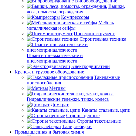
Виброоборудование
Вышки,
леса, помосты, ограждения.
Компрессоры
Мебель
металлическая и сейфы
Пневмоинструмент
Строительная техника
Шланги пневматические и
пневмопринадлежности
Электродвигатели
Крепеж и грузовое оборудование
Такелажные
приспособления
Метизы
Гидравлические тележки, тачки, колеса
Домкрат
Канаты стальные, цепи
Стропы цепные
Стропы текстильные
Тали, лебедки
Промышленная и бытовая химия