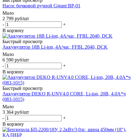
Быстрый просмотр
Насос бочковой ручной Gigant BP-01
Мало
2 799
руб
/шт
-
+
В корзину
Быстрый просмотр
Аккумулятор 18В Li-ion, 4А/час, FFBL 2040, DCK
Мало
6 590
руб
/шт
-
+
В корзину
Быстрый просмотр
Аккумулятор DEKO R-UNV4.0 CORE, Li-ion, 20В, 4.0А*ч
(083-1015)
Мало
3 364
руб
/шт
-
+
В корзину