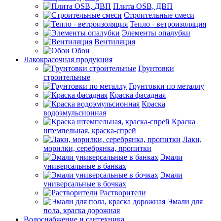
Плита OSB, ДВП
Строительные смеси
Тепло - ветроизоляция
Элементы опалубки
Вентиляция
Обои
Лакокрасочная продукция
Грунтовки
строительные
Грунтовки по металлу
Краска фасадная
Краска
водоэмульсионная
Краска
штемпельная, краска-спрей
Лаки,
морилки, серебрянка, пропитки
Эмали
универсальные в банках
Эмали
универсальные в бочках
Растворители
Эмали для
пола, краска дорожная
Водоснабжение и сантехника