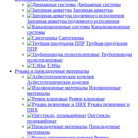
Дренажные системы
Запорная арматура
Запорная арматура подземного исполнения
Канализационные
системы
Сантехника
Трубная продукция
ППР
Трубопроводы
полиэтиленовые
ТЭНы
Рукава и прокладочные материалы
Асбестотехнические изделия
Изоляционные
материалы
Ремни клиновые
Рукава резиновые и
ПВХ
Оргстекло,
поликарбонат
Прокладочные
материалы
Резино-