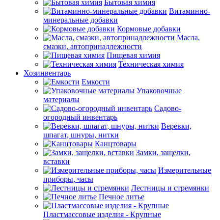
Бытовая химия
Витаминно-
минеральные добавки
Кормовые добавки
Масла,
смазки, автопринадлежности
Пищевая химия
Техническая химия
Хозинвентарь
Емкости
Упаковочные
материалы
Садово-
огородный инвентарь
Веревки,
шпагат, шнуры, нитки
Канцтовары
Замки, защелки,
вставки
Измерительные
приборы, часы
Лестницы и стремянки
Печное литье
Пластмассовые изделия - Крупные