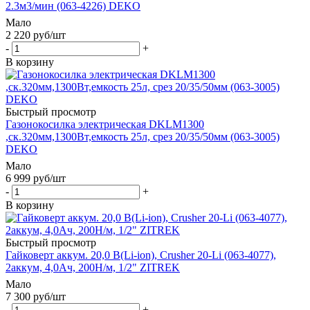
2.3м3/мин (063-4226) DEKO
Мало
2 220
руб
/шт
-
+
В корзину
Быстрый просмотр
Газонокосилка электрическая DKLM1300
,ск.320мм,1300Вт,емкость 25л, срез 20/35/50мм (063-3005)
DEKO
Мало
6 999
руб
/шт
-
+
В корзину
Быстрый просмотр
Гайковерт аккум. 20,0 В(Li-ion), Crusher 20-Li (063-4077),
2аккум, 4,0Ач, 200Н/м, 1/2" ZITREK
Мало
7 300
руб
/шт
-
+