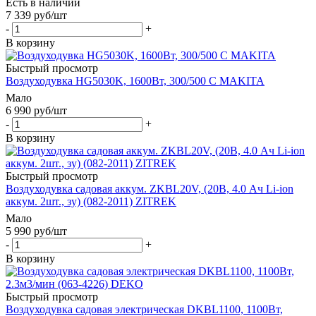
Есть в наличии
7 339
руб
/шт
-
+
В корзину
Быстрый просмотр
Воздуходувка HG5030K, 1600Вт, 300/500 С MAKITA
Мало
6 990
руб
/шт
-
+
В корзину
Быстрый просмотр
Воздуходувка садовая аккум. ZKBL20V, (20В, 4.0 Ач Li-ion
аккум. 2шт., зу) (082-2011) ZITREK
Мало
5 990
руб
/шт
-
+
В корзину
Быстрый просмотр
Воздуходувка садовая электрическая DKBL1100, 1100Вт,