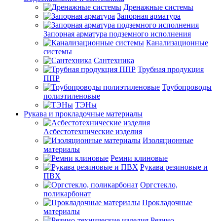
Дренажные системы
Запорная арматура
Запорная арматура подземного исполнения
Канализационные
системы
Сантехника
Трубная продукция
ППР
Трубопроводы
полиэтиленовые
ТЭНы
Рукава и прокладочные материалы
Асбестотехнические изделия
Изоляционные
материалы
Ремни клиновые
Рукава резиновые и
ПВХ
Оргстекло,
поликарбонат
Прокладочные
материалы
Резино-