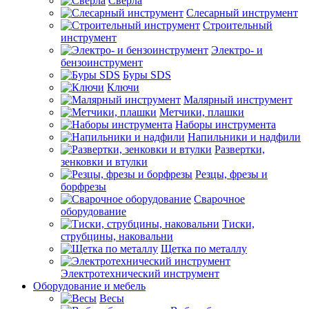
Сверла
Слесарный инструмент
Строительный
инструмент
Электро- и
бензоинструмент
Буры SDS
Ключи
Малярный инструмент
Метчики, плашки
Наборы инструмента
Напильники и надфили
Развертки,
зенковки и втулки
Резцы, фрезы и
борфрезы
Сварочное
оборудование
Тиски,
струбцины, наковальни
Щетка по металлу
Электротехнический инструмент
Оборудование и мебель
Весы