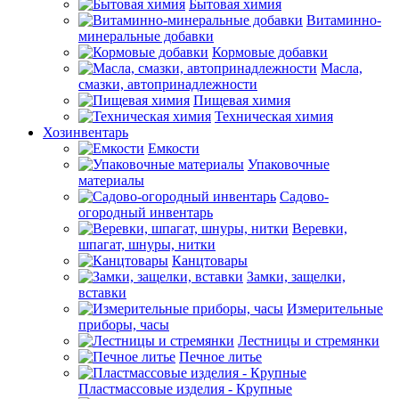
Бытовая химия
Витаминно-
минеральные добавки
Кормовые добавки
Масла,
смазки, автопринадлежности
Пищевая химия
Техническая химия
Хозинвентарь
Емкости
Упаковочные
материалы
Садово-
огородный инвентарь
Веревки,
шпагат, шнуры, нитки
Канцтовары
Замки, защелки,
вставки
Измерительные
приборы, часы
Лестницы и стремянки
Печное литье
Пластмассовые изделия - Крупные