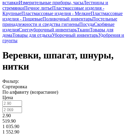
вставки
Измерительные приборы, часы
Лестницы и
стремянки
Печное литье
Пластмассовые изделия -
Крупные
Пластмассовые изделия - Мелкие
Пластмассовые
изделия - Пищевые
Поливочный инвентарь
Постельные
принадлежности и средства гигиены
Посуда
Скобяные
изделия
Снегоуборочный инвентарь
Ткани
Товары для
дома
Товары для отдыха
Уборочный инвентарь
Удобрения и
грунты
Веревки, шпагат, шнуры,
нитки
Фильтр:
Сортировка
По алфавиту (возрастание)
Цена
2.90
519.90
1 035.90
1 552.90