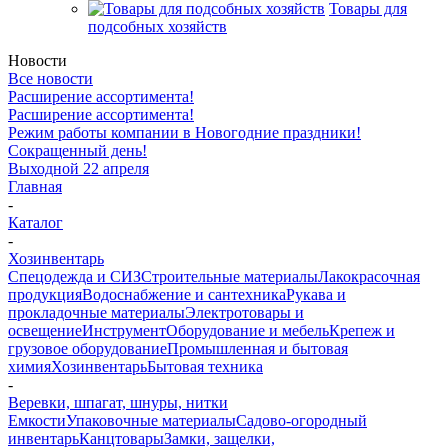
Товары для
подсобных хозяйств
Новости
Все новости
Расширение ассортимента!
Расширение ассортимента!
Режим работы компании в Новогодние праздники!
Сокращенный день!
Выходной 22 апреля
Главная
-
Каталог
-
Хозинвентарь
Спецодежда и СИЗ
Строительные материалы
Лакокрасочная
продукция
Водоснабжение и сантехника
Рукава и
прокладочные материалы
Электротовары и
освещение
Инструмент
Оборудование и мебель
Крепеж и
грузовое оборудование
Промышленная и бытовая
химия
Хозинвентарь
Бытовая техника
-
Веревки, шпагат, шнуры, нитки
Емкости
Упаковочные материалы
Садово-огородный
инвентарь
Канцтовары
Замки, защелки,