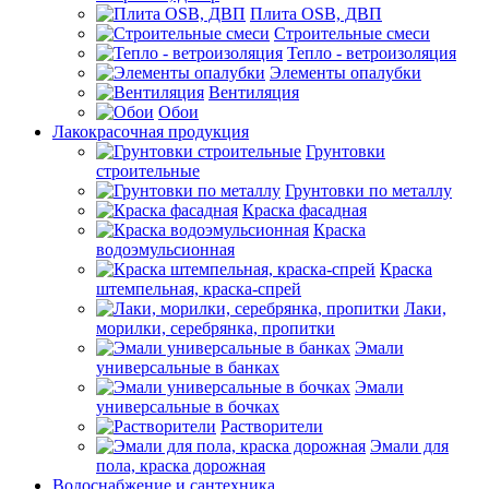
Плита OSB, ДВП
Строительные смеси
Тепло - ветроизоляция
Элементы опалубки
Вентиляция
Обои
Лакокрасочная продукция
Грунтовки
строительные
Грунтовки по металлу
Краска фасадная
Краска
водоэмульсионная
Краска
штемпельная, краска-спрей
Лаки,
морилки, серебрянка, пропитки
Эмали
универсальные в банках
Эмали
универсальные в бочках
Растворители
Эмали для
пола, краска дорожная
Водоснабжение и сантехника