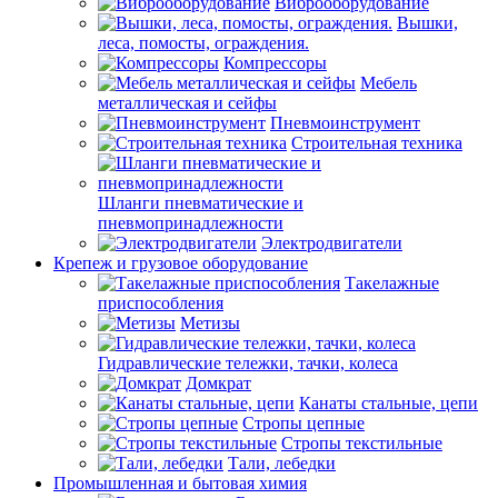
Виброоборудование
Вышки,
леса, помосты, ограждения.
Компрессоры
Мебель
металлическая и сейфы
Пневмоинструмент
Строительная техника
Шланги пневматические и
пневмопринадлежности
Электродвигатели
Крепеж и грузовое оборудование
Такелажные
приспособления
Метизы
Гидравлические тележки, тачки, колеса
Домкрат
Канаты стальные, цепи
Стропы цепные
Стропы текстильные
Тали, лебедки
Промышленная и бытовая химия