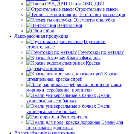
Плита OSB, ДВП
Строительные смеси
Тепло - ветроизоляция
Элементы опалубки
Вентиляция
Обои
Лакокрасочная продукция
Грунтовки
строительные
Грунтовки по металлу
Краска фасадная
Краска
водоэмульсионная
Краска
штемпельная, краска-спрей
Лаки,
морилки, серебрянка, пропитки
Эмали
универсальные в банках
Эмали
универсальные в бочках
Растворители
Эмали для
пола, краска дорожная
Водоснабжение и сантехника