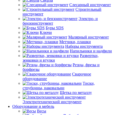
Сверла
Слесарный инструмент
Строительный
инструмент
Электро- и
бензоинструмент
Буры SDS
Ключи
Малярный инструмент
Метчики, плашки
Наборы инструмента
Напильники и надфили
Развертки,
зенковки и втулки
Резцы, фрезы и
борфрезы
Сварочное
оборудование
Тиски,
струбцины, наковальни
Щетка по металлу
Электротехнический инструмент
Оборудование и мебель
Весы