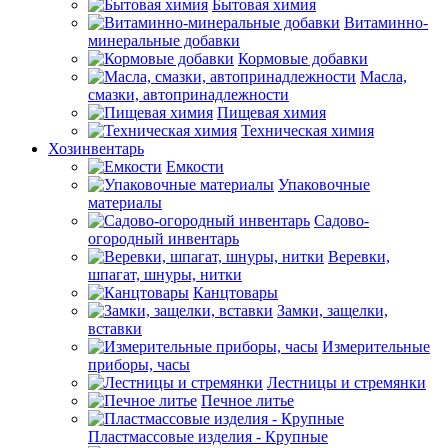
Бытовая химия
Витаминно-
минеральные добавки
Кормовые добавки
Масла,
смазки, автопринадлежности
Пищевая химия
Техническая химия
Хозинвентарь
Емкости
Упаковочные
материалы
Садово-
огородный инвентарь
Веревки,
шпагат, шнуры, нитки
Канцтовары
Замки, защелки,
вставки
Измерительные
приборы, часы
Лестницы и стремянки
Печное литье
Пластмассовые изделия - Крупные