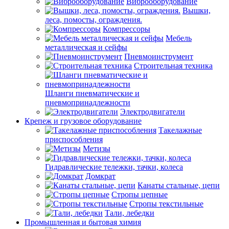
Виброоборудование
Вышки,
леса, помосты, ограждения.
Компрессоры
Мебель
металлическая и сейфы
Пневмоинструмент
Строительная техника
Шланги пневматические и
пневмопринадлежности
Электродвигатели
Крепеж и грузовое оборудование
Такелажные
приспособления
Метизы
Гидравлические тележки, тачки, колеса
Домкрат
Канаты стальные, цепи
Стропы цепные
Стропы текстильные
Тали, лебедки
Промышленная и бытовая химия