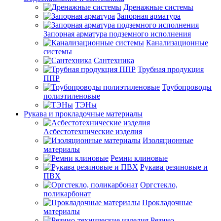
Дренажные системы
Запорная арматура
Запорная арматура подземного исполнения
Канализационные
системы
Сантехника
Трубная продукция
ППР
Трубопроводы
полиэтиленовые
ТЭНы
Рукава и прокладочные материалы
Асбестотехнические изделия
Изоляционные
материалы
Ремни клиновые
Рукава резиновые и
ПВХ
Оргстекло,
поликарбонат
Прокладочные
материалы
Резино-