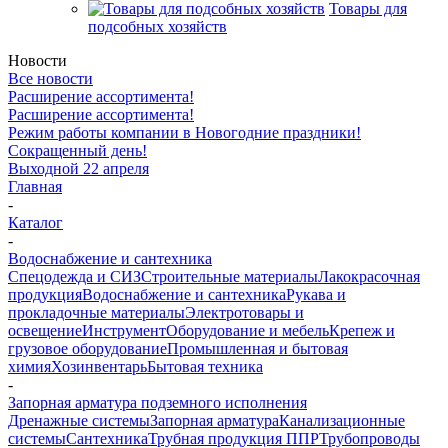
Товары для
подсобных хозяйств
Новости
Все новости
Расширение ассортимента!
Расширение ассортимента!
Режим работы компании в Новогодние праздники!
Сокращенный день!
Выходной 22 апреля
Главная
-
Каталог
-
Водоснабжение и сантехника
Спецодежда и СИЗ
Строительные материалы
Лакокрасочная
продукция
Водоснабжение и сантехника
Рукава и
прокладочные материалы
Электротовары и
освещение
Инструмент
Оборудование и мебель
Крепеж и
грузовое оборудование
Промышленная и бытовая
химия
Хозинвентарь
Бытовая техника
-
Запорная арматура подземного исполнения
Дренажные системы
Запорная арматура
Канализационные
системы
Сантехника
Трубная продукция ППР
Трубопроводы