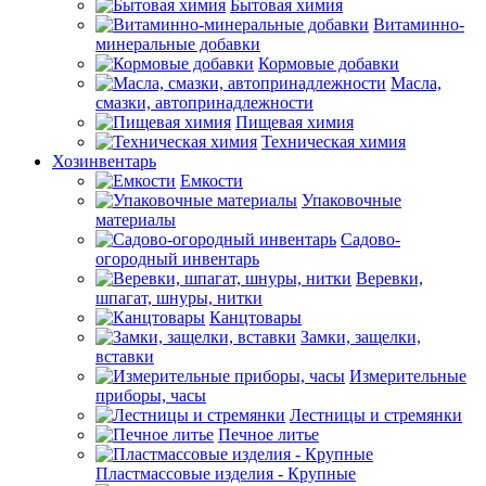
Бытовая химия
Витаминно-
минеральные добавки
Кормовые добавки
Масла,
смазки, автопринадлежности
Пищевая химия
Техническая химия
Хозинвентарь
Емкости
Упаковочные
материалы
Садово-
огородный инвентарь
Веревки,
шпагат, шнуры, нитки
Канцтовары
Замки, защелки,
вставки
Измерительные
приборы, часы
Лестницы и стремянки
Печное литье
Пластмассовые изделия - Крупные