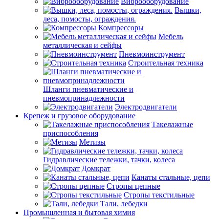
Виброоборудование
Вышки,
леса, помосты, ограждения.
Компрессоры
Мебель
металлическая и сейфы
Пневмоинструмент
Строительная техника
Шланги пневматические и
пневмопринадлежности
Электродвигатели
Крепеж и грузовое оборудование
Такелажные
приспособления
Метизы
Гидравлические тележки, тачки, колеса
Домкрат
Канаты стальные, цепи
Стропы цепные
Стропы текстильные
Тали, лебедки
Промышленная и бытовая химия