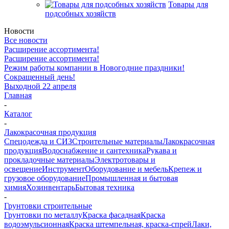
Товары для
подсобных хозяйств
Новости
Все новости
Расширение ассортимента!
Расширение ассортимента!
Режим работы компании в Новогодние праздники!
Сокращенный день!
Выходной 22 апреля
Главная
-
Каталог
-
Лакокрасочная продукция
Спецодежда и СИЗ
Строительные материалы
Лакокрасочная
продукция
Водоснабжение и сантехника
Рукава и
прокладочные материалы
Электротовары и
освещение
Инструмент
Оборудование и мебель
Крепеж и
грузовое оборудование
Промышленная и бытовая
химия
Хозинвентарь
Бытовая техника
-
Грунтовки строительные
Грунтовки по металлу
Краска фасадная
Краска
водоэмульсионная
Краска штемпельная, краска-спрей
Лаки,