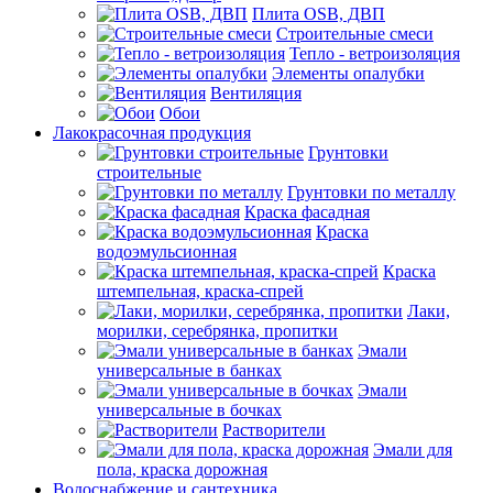
Плита OSB, ДВП
Строительные смеси
Тепло - ветроизоляция
Элементы опалубки
Вентиляция
Обои
Лакокрасочная продукция
Грунтовки
строительные
Грунтовки по металлу
Краска фасадная
Краска
водоэмульсионная
Краска
штемпельная, краска-спрей
Лаки,
морилки, серебрянка, пропитки
Эмали
универсальные в банках
Эмали
универсальные в бочках
Растворители
Эмали для
пола, краска дорожная
Водоснабжение и сантехника