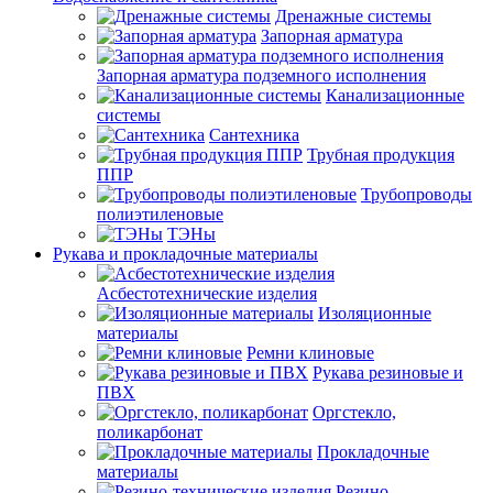
Дренажные системы
Запорная арматура
Запорная арматура подземного исполнения
Канализационные
системы
Сантехника
Трубная продукция
ППР
Трубопроводы
полиэтиленовые
ТЭНы
Рукава и прокладочные материалы
Асбестотехнические изделия
Изоляционные
материалы
Ремни клиновые
Рукава резиновые и
ПВХ
Оргстекло,
поликарбонат
Прокладочные
материалы
Резино-