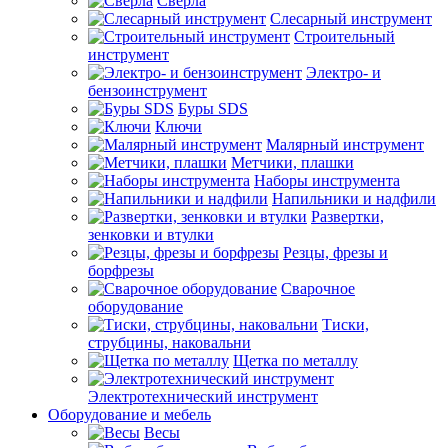
Сверла
Слесарный инструмент
Строительный
инструмент
Электро- и
бензоинструмент
Буры SDS
Ключи
Малярный инструмент
Метчики, плашки
Наборы инструмента
Напильники и надфили
Развертки,
зенковки и втулки
Резцы, фрезы и
борфрезы
Сварочное
оборудование
Тиски,
струбцины, наковальни
Щетка по металлу
Электротехнический инструмент
Оборудование и мебель
Весы