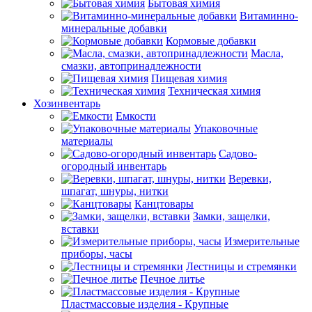
Бытовая химия
Витаминно-
минеральные добавки
Кормовые добавки
Масла,
смазки, автопринадлежности
Пищевая химия
Техническая химия
Хозинвентарь
Емкости
Упаковочные
материалы
Садово-
огородный инвентарь
Веревки,
шпагат, шнуры, нитки
Канцтовары
Замки, защелки,
вставки
Измерительные
приборы, часы
Лестницы и стремянки
Печное литье
Пластмассовые изделия - Крупные