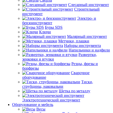
Сверла
Слесарный инструмент
Строительный
инструмент
Электро- и
бензоинструмент
Буры SDS
Ключи
Малярный инструмент
Метчики, плашки
Наборы инструмента
Напильники и надфили
Развертки,
зенковки и втулки
Резцы, фрезы и
борфрезы
Сварочное
оборудование
Тиски,
струбцины, наковальни
Щетка по металлу
Электротехнический инструмент
Оборудование и мебель
Весы