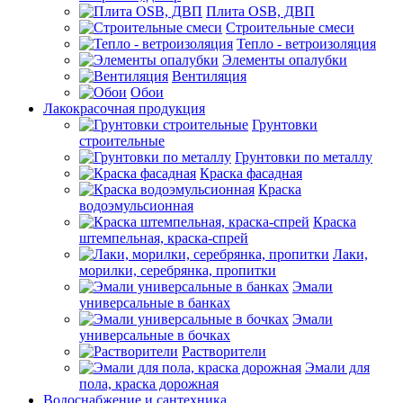
Плита OSB, ДВП
Строительные смеси
Тепло - ветроизоляция
Элементы опалубки
Вентиляция
Обои
Лакокрасочная продукция
Грунтовки
строительные
Грунтовки по металлу
Краска фасадная
Краска
водоэмульсионная
Краска
штемпельная, краска-спрей
Лаки,
морилки, серебрянка, пропитки
Эмали
универсальные в банках
Эмали
универсальные в бочках
Растворители
Эмали для
пола, краска дорожная
Водоснабжение и сантехника