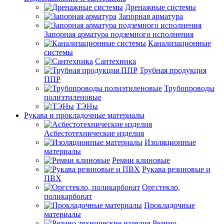
Дренажные системы
Запорная арматура
Запорная арматура подземного исполнения
Канализационные
системы
Сантехника
Трубная продукция
ППР
Трубопроводы
полиэтиленовые
ТЭНы
Рукава и прокладочные материалы
Асбестотехнические изделия
Изоляционные
материалы
Ремни клиновые
Рукава резиновые и
ПВХ
Оргстекло,
поликарбонат
Прокладочные
материалы
Резино-