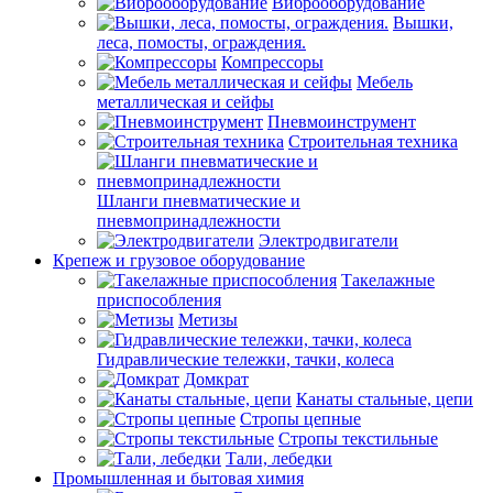
Виброоборудование
Вышки,
леса, помосты, ограждения.
Компрессоры
Мебель
металлическая и сейфы
Пневмоинструмент
Строительная техника
Шланги пневматические и
пневмопринадлежности
Электродвигатели
Крепеж и грузовое оборудование
Такелажные
приспособления
Метизы
Гидравлические тележки, тачки, колеса
Домкрат
Канаты стальные, цепи
Стропы цепные
Стропы текстильные
Тали, лебедки
Промышленная и бытовая химия