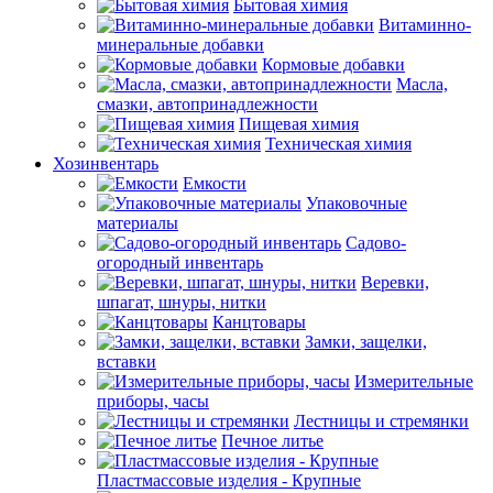
Бытовая химия
Витаминно-
минеральные добавки
Кормовые добавки
Масла,
смазки, автопринадлежности
Пищевая химия
Техническая химия
Хозинвентарь
Емкости
Упаковочные
материалы
Садово-
огородный инвентарь
Веревки,
шпагат, шнуры, нитки
Канцтовары
Замки, защелки,
вставки
Измерительные
приборы, часы
Лестницы и стремянки
Печное литье
Пластмассовые изделия - Крупные