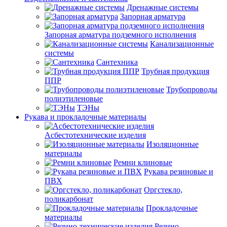
Дренажные системы
Запорная арматура
Запорная арматура подземного исполнения
Канализационные
системы
Сантехника
Трубная продукция
ППР
Трубопроводы
полиэтиленовые
ТЭНы
Рукава и прокладочные материалы
Асбестотехнические изделия
Изоляционные
материалы
Ремни клиновые
Рукава резиновые и
ПВХ
Оргстекло,
поликарбонат
Прокладочные
материалы
Резино-