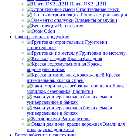
Плита OSB, ДВП
Строительные смеси
Тепло - ветроизоляция
Элементы опалубки
Вентиляция
Обои
Лакокрасочная продукция
Грунтовки
строительные
Грунтовки по металлу
Краска фасадная
Краска
водоэмульсионная
Краска
штемпельная, краска-спрей
Лаки,
морилки, серебрянка, пропитки
Эмали
универсальные в банках
Эмали
универсальные в бочках
Растворители
Эмали для
пола, краска дорожная
Водоснабжение и сантехника