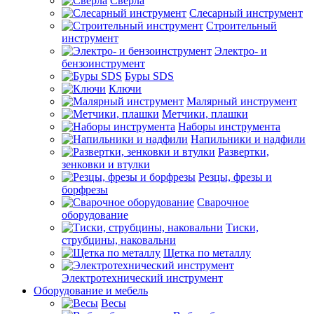
Сверла
Слесарный инструмент
Строительный
инструмент
Электро- и
бензоинструмент
Буры SDS
Ключи
Малярный инструмент
Метчики, плашки
Наборы инструмента
Напильники и надфили
Развертки,
зенковки и втулки
Резцы, фрезы и
борфрезы
Сварочное
оборудование
Тиски,
струбцины, наковальни
Щетка по металлу
Электротехнический инструмент
Оборудование и мебель
Весы