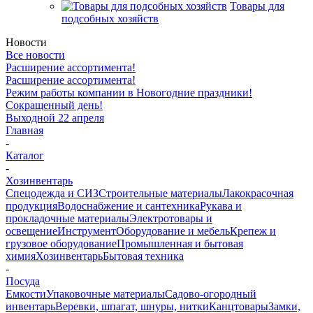
Товары для
подсобных хозяйств
Новости
Все новости
Расширение ассортимента!
Расширение ассортимента!
Режим работы компании в Новогодние праздники!
Сокращенный день!
Выходной 22 апреля
Главная
-
Каталог
-
Хозинвентарь
Спецодежда и СИЗ
Строительные материалы
Лакокрасочная
продукция
Водоснабжение и сантехника
Рукава и
прокладочные материалы
Электротовары и
освещение
Инструмент
Оборудование и мебель
Крепеж и
грузовое оборудование
Промышленная и бытовая
химия
Хозинвентарь
Бытовая техника
-
Посуда
Емкости
Упаковочные материалы
Садово-огородный
инвентарь
Веревки, шпагат, шнуры, нитки
Канцтовары
Замки,