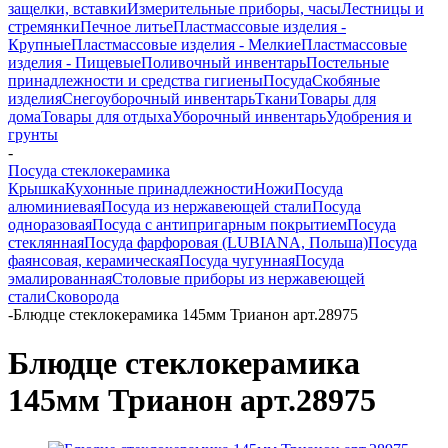
защелки, вставки
Измерительные приборы, часы
Лестницы и
стремянки
Печное литье
Пластмассовые изделия -
Крупные
Пластмассовые изделия - Мелкие
Пластмассовые
изделия - Пищевые
Поливочный инвентарь
Постельные
принадлежности и средства гигиены
Посуда
Скобяные
изделия
Снегоуборочный инвентарь
Ткани
Товары для
дома
Товары для отдыха
Уборочный инвентарь
Удобрения и
грунты
-
Посуда стеклокерамика
Крышка
Кухонные принадлежности
Ножи
Посуда
алюминиевая
Посуда из нержавеющей стали
Посуда
одноразовая
Посуда с антипригарным покрытием
Посуда
стеклянная
Посуда фарфоровая (LUBIANA, Польша)
Посуда
фаянсовая, керамическая
Посуда чугунная
Посуда
эмалированная
Столовые приборы из нержавеющей
стали
Сковорода
-
Блюдце стеклокерамика 145мм Трианон арт.28975
Блюдце стеклокерамика
145мм Трианон арт.28975