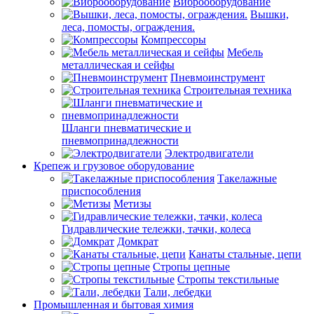
Виброоборудование
Вышки,
леса, помосты, ограждения.
Компрессоры
Мебель
металлическая и сейфы
Пневмоинструмент
Строительная техника
Шланги пневматические и
пневмопринадлежности
Электродвигатели
Крепеж и грузовое оборудование
Такелажные
приспособления
Метизы
Гидравлические тележки, тачки, колеса
Домкрат
Канаты стальные, цепи
Стропы цепные
Стропы текстильные
Тали, лебедки
Промышленная и бытовая химия