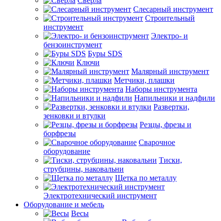
Сверла
Слесарный инструмент
Строительный
инструмент
Электро- и
бензоинструмент
Буры SDS
Ключи
Малярный инструмент
Метчики, плашки
Наборы инструмента
Напильники и надфили
Развертки,
зенковки и втулки
Резцы, фрезы и
борфрезы
Сварочное
оборудование
Тиски,
струбцины, наковальни
Щетка по металлу
Электротехнический инструмент
Оборудование и мебель
Весы