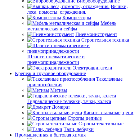
Виброоборудование
Вышки,
леса, помосты, ограждения.
Компрессоры
Мебель
металлическая и сейфы
Пневмоинструмент
Строительная техника
Шланги пневматические и
пневмопринадлежности
Электродвигатели
Крепеж и грузовое оборудование
Такелажные
приспособления
Метизы
Гидравлические тележки, тачки, колеса
Домкрат
Канаты стальные, цепи
Стропы цепные
Стропы текстильные
Тали, лебедки
Промышленная и бытовая химия