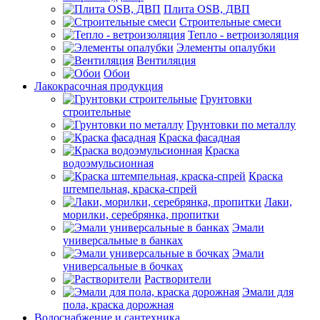
Плита OSB, ДВП
Строительные смеси
Тепло - ветроизоляция
Элементы опалубки
Вентиляция
Обои
Лакокрасочная продукция
Грунтовки
строительные
Грунтовки по металлу
Краска фасадная
Краска
водоэмульсионная
Краска
штемпельная, краска-спрей
Лаки,
морилки, серебрянка, пропитки
Эмали
универсальные в банках
Эмали
универсальные в бочках
Растворители
Эмали для
пола, краска дорожная
Водоснабжение и сантехника