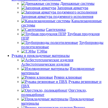
Дренажные системы
Запорная арматура
Запорная арматура подземного исполнения
Канализационные
системы
Сантехника
Трубная продукция
ППР
Трубопроводы
полиэтиленовые
ТЭНы
Рукава и прокладочные материалы
Асбестотехнические изделия
Изоляционные
материалы
Ремни клиновые
Рукава резиновые и
ПВХ
Оргстекло,
поликарбонат
Прокладочные
материалы
Резино-