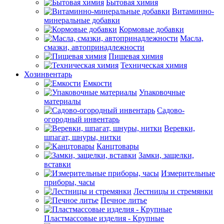
Бытовая химия
Витаминно-
минеральные добавки
Кормовые добавки
Масла,
смазки, автопринадлежности
Пищевая химия
Техническая химия
Хозинвентарь
Емкости
Упаковочные
материалы
Садово-
огородный инвентарь
Веревки,
шпагат, шнуры, нитки
Канцтовары
Замки, защелки,
вставки
Измерительные
приборы, часы
Лестницы и стремянки
Печное литье
Пластмассовые изделия - Крупные