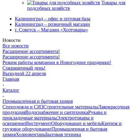
Товары для
подсобных хозяйств
Калининград – офис и оптовая база
Калининград – розничный магазин
г. Советск – Магазин «Хозтовары»
Новости
Все новости
Расширение ассортимента!
Расширение ассортимента!
Режим работы компании в Новогодние праздники!
Сокращенный день!
Выходной 22 апреля
Главная
-
Каталог
-
Промышленная и бытовая химия
Спецодежда и СИЗ
Строительные материалы
Лакокрасочная
продукция
Водоснабжение и сантехника
Рукава и
прокладочные материалы
Электротовары и
освещение
Инструмент
Оборудование и мебель
Крепеж и
грузовое оборудование
Промышленная и бытовая
химия
Хозинвентарь
Бытовая техника