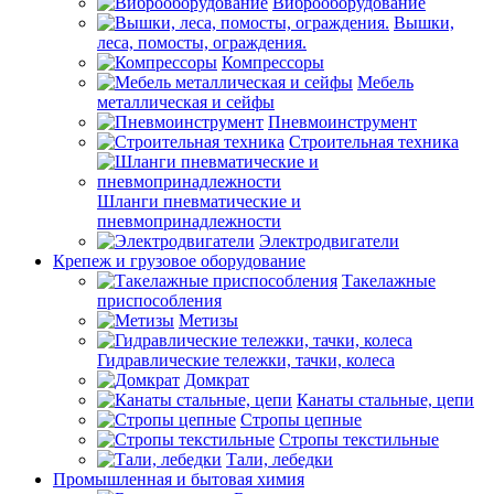
Виброоборудование
Вышки,
леса, помосты, ограждения.
Компрессоры
Мебель
металлическая и сейфы
Пневмоинструмент
Строительная техника
Шланги пневматические и
пневмопринадлежности
Электродвигатели
Крепеж и грузовое оборудование
Такелажные
приспособления
Метизы
Гидравлические тележки, тачки, колеса
Домкрат
Канаты стальные, цепи
Стропы цепные
Стропы текстильные
Тали, лебедки
Промышленная и бытовая химия