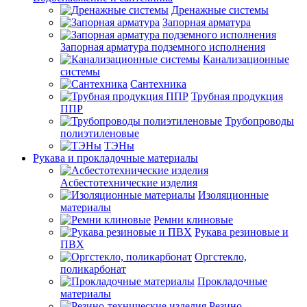
Дренажные системы
Запорная арматура
Запорная арматура подземного исполнения
Канализационные
системы
Сантехника
Трубная продукция
ППР
Трубопроводы
полиэтиленовые
ТЭНы
Рукава и прокладочные материалы
Асбестотехнические изделия
Изоляционные
материалы
Ремни клиновые
Рукава резиновые и
ПВХ
Оргстекло,
поликарбонат
Прокладочные
материалы
Резино-