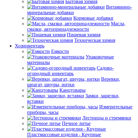
Бытовая химия
Витаминно-
минеральные добавки
Кормовые добавки
Масла,
смазки, автопринадлежности
Пищевая химия
Техническая химия
Хозинвентарь
Емкости
Упаковочные
материалы
Садово-
огородный инвентарь
Веревки,
шпагат, шнуры, нитки
Канцтовары
Замки, защелки,
вставки
Измерительные
приборы, часы
Лестницы и стремянки
Печное литье
Пластмассовые изделия - Крупные