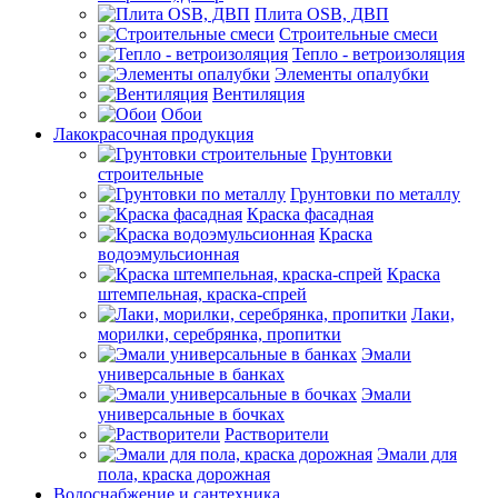
Плита OSB, ДВП
Строительные смеси
Тепло - ветроизоляция
Элементы опалубки
Вентиляция
Обои
Лакокрасочная продукция
Грунтовки
строительные
Грунтовки по металлу
Краска фасадная
Краска
водоэмульсионная
Краска
штемпельная, краска-спрей
Лаки,
морилки, серебрянка, пропитки
Эмали
универсальные в банках
Эмали
универсальные в бочках
Растворители
Эмали для
пола, краска дорожная
Водоснабжение и сантехника