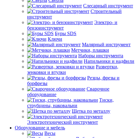
Сверла
Слесарный инструмент
Строительный
инструмент
Электро- и
бензоинструмент
Буры SDS
Ключи
Малярный инструмент
Метчики, плашки
Наборы инструмента
Напильники и надфили
Развертки,
зенковки и втулки
Резцы, фрезы и
борфрезы
Сварочное
оборудование
Тиски,
струбцины, наковальни
Щетка по металлу
Электротехнический инструмент
Оборудование и мебель
Весы