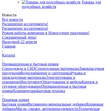
Товары для
подсобных хозяйств
Новости
Все новости
Расширение ассортимента!
Расширение ассортимента!
Режим работы компании в Новогодние праздники!
Сокращенный день!
Выходной 22 апреля
Главная
-
Каталог
-
Промышленная и бытовая химия
Спецодежда и СИЗ
Строительные материалы
Лакокрасочная
продукция
Водоснабжение и сантехника
Рукава и
прокладочные материалы
Электротовары и
освещение
Инструмент
Оборудование и мебель
Крепеж и
грузовое оборудование
Промышленная и бытовая
химия
Хозинвентарь
Бытовая техника
-
Пищевая химия
Бытовая химия
Витаминно-минеральные добавки
Кормовые
добавки
Масла, смазки, автопринадлежности
Техническая