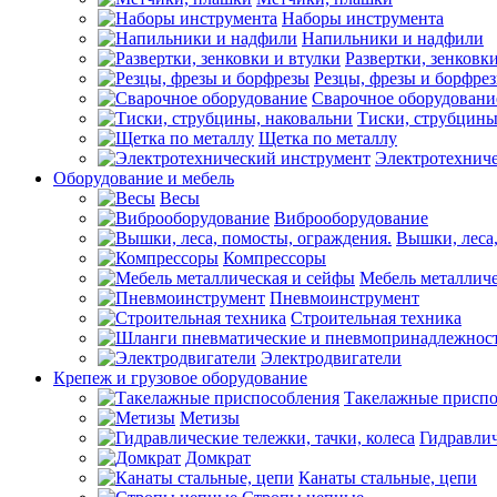
Наборы инструмента
Напильники и надфили
Развертки, зенковк
Резцы, фрезы и борфре
Сварочное оборудовани
Тиски, струбцины
Щетка по металлу
Электротехнич
Оборудование и мебель
Весы
Виброоборудование
Вышки, леса,
Компрессоры
Мебель металличе
Пневмоинструмент
Строительная техника
Электродвигатели
Крепеж и грузовое оборудование
Такелажные приспо
Метизы
Гидравлич
Домкрат
Канаты стальные, цепи