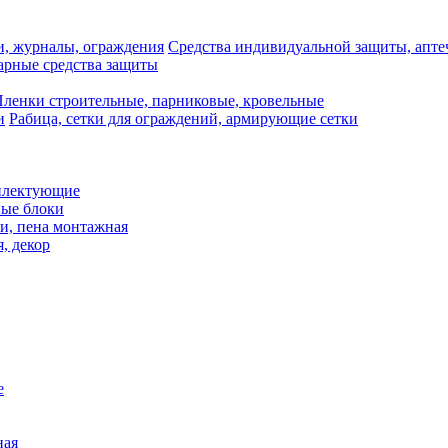
Средства индивидуальной защиты, апте
рные средства защиты
ленки строительные, парниковые, кровельные
Рабица, сетки для ограждений, армирующие сетки
плектующие
ные блоки
и, пена монтажная
, декор
е
ная