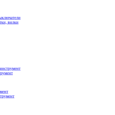
ыключатели
тки, вилки
инструмент
трумент
мент
струмент