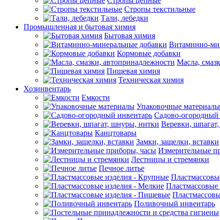
Стропы цепные
Стропы текстильные
Тали, лебедки
Промышленная и бытовая химия
Бытовая химия
Витаминно-ми
Кормовые добавки
Масла, смаз
Пищевая химия
Техническая химия
Хозинвентарь
Емкости
Упаковочные материалы
Садово-огородный
Веревки, шпагат
Канцтовары
Замки, защелки, вставки
Измерительные п
Лестницы и стремянки
Печное литье
Пластмассовы
Пластмассовые 
Пластмассовы
Поливочный инвентарь