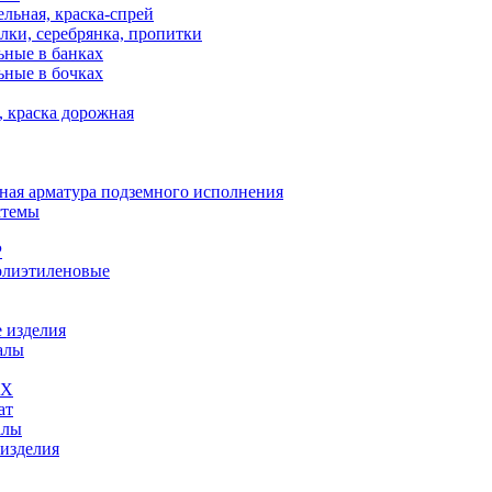
льная, краска-спрей
лки, серебрянка, пропитки
ьные в банках
ьные в бочках
, краска дорожная
ная арматура подземного исполнения
стемы
Р
олиэтиленовые
 изделия
алы
ВХ
ат
алы
 изделия