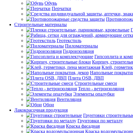
Обувь
Перчатки
Противопожа
Строительные материалы
П
Геотекстиль
Пиломатериалы
Гидроизоляция
Гипсоплита и ком
Кирпич, строитель
Клей, герметик
Напольные покрытия
Плита OSB, ДВП
Строительные смеси
Тепло - ветроизоляция
Элементы опалубки
Вентиляция
Обои
Лакокрасочная продукция
Грунтовки строительны
Грунтовки по металлу
Краска фасадная
Краска водоэмульсион