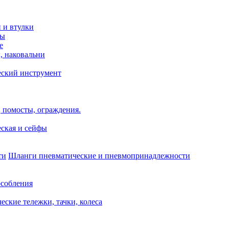
и и втулки
зы
е
, наковальни
еский инструмент
 помосты, ограждения.
ская и сейфы
Шланги пневматические и пневмопринадлежности
собления
еские тележки, тачки, колеса