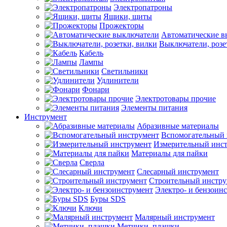
Электропатроны
Ящики, щиты
Прожекторы
Автоматические в
Выключатели, розе
Кабель
Лампы
Светильники
Удлинители
Фонари
Электротовары прочие
Элементы питания
Инструмент
Абразивные материалы
Вспомогательный 
Измерительный инс
Материалы для пайки
Сверла
Слесарный инструмент
Строительный инстру
Электро- и бензоин
Буры SDS
Ключи
Малярный инструмент
Метчики, плашки