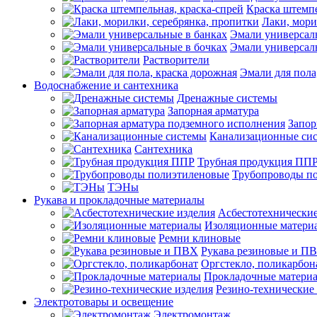
Краска штемпе
Лаки, мори
Эмали универсал
Эмали универсал
Растворители
Эмали для пола
Водоснабжение и сантехника
Дренажные системы
Запорная арматура
Запор
Канализационные си
Сантехника
Трубная продукция ПП
Трубопроводы п
ТЭНы
Рукава и прокладочные материалы
Асбестотехнические
Изоляционные матери
Ремни клиновые
Рукава резиновые и П
Оргстекло, поликарбон
Прокладочные матери
Резино-технические
Электротовары и освещение
Электромонтаж