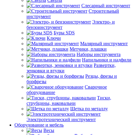
Сверла
Слесарный инструмент
Строительный
инструмент
Электро- и
бензоинструмент
Буры SDS
Ключи
Малярный инструмент
Метчики, плашки
Наборы инструмента
Напильники и надфили
Развертки,
зенковки и втулки
Резцы, фрезы и
борфрезы
Сварочное
оборудование
Тиски,
струбцины, наковальни
Щетка по металлу
Электротехнический инструмент
Оборудование и мебель
Весы