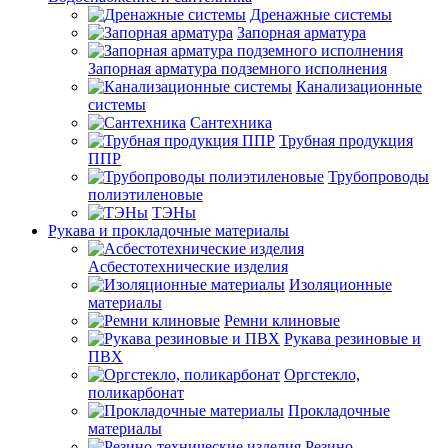
Дренажные системы
Запорная арматура
Запорная арматура подземного исполнения
Канализационные
системы
Сантехника
Трубная продукция
ППР
Трубопроводы
полиэтиленовые
ТЭНы
Рукава и прокладочные материалы
Асбестотехнические изделия
Изоляционные
материалы
Ремни клиновые
Рукава резиновые и
ПВХ
Оргстекло,
поликарбонат
Прокладочные
материалы
Резино-