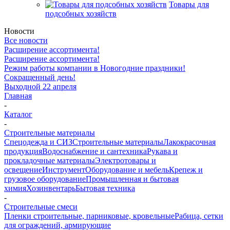
Товары для
подсобных хозяйств
Новости
Все новости
Расширение ассортимента!
Расширение ассортимента!
Режим работы компании в Новогодние праздники!
Сокращенный день!
Выходной 22 апреля
Главная
-
Каталог
-
Строительные материалы
Спецодежда и СИЗ
Строительные материалы
Лакокрасочная
продукция
Водоснабжение и сантехника
Рукава и
прокладочные материалы
Электротовары и
освещение
Инструмент
Оборудование и мебель
Крепеж и
грузовое оборудование
Промышленная и бытовая
химия
Хозинвентарь
Бытовая техника
-
Строительные смеси
Пленки строительные, парниковые, кровельные
Рабица, сетки
для ограждений, армирующие