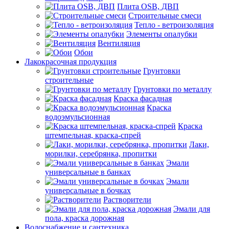
Плита OSB, ДВП
Строительные смеси
Тепло - ветроизоляция
Элементы опалубки
Вентиляция
Обои
Лакокрасочная продукция
Грунтовки
строительные
Грунтовки по металлу
Краска фасадная
Краска
водоэмульсионная
Краска
штемпельная, краска-спрей
Лаки,
морилки, серебрянка, пропитки
Эмали
универсальные в банках
Эмали
универсальные в бочках
Растворители
Эмали для
пола, краска дорожная
Водоснабжение и сантехника