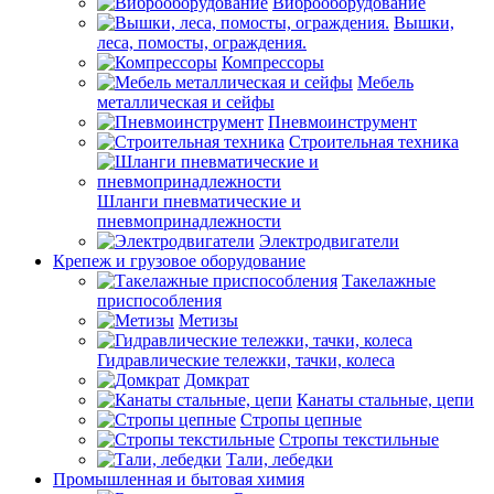
Виброоборудование
Вышки,
леса, помосты, ограждения.
Компрессоры
Мебель
металлическая и сейфы
Пневмоинструмент
Строительная техника
Шланги пневматические и
пневмопринадлежности
Электродвигатели
Крепеж и грузовое оборудование
Такелажные
приспособления
Метизы
Гидравлические тележки, тачки, колеса
Домкрат
Канаты стальные, цепи
Стропы цепные
Стропы текстильные
Тали, лебедки
Промышленная и бытовая химия