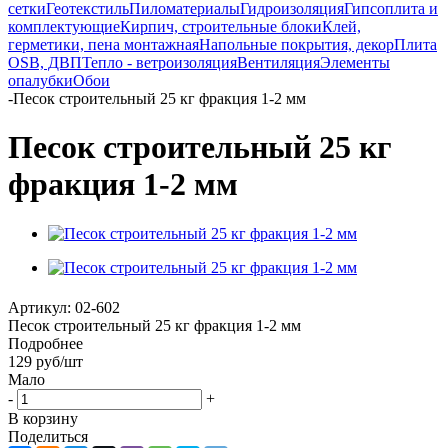
сетки
Геотекстиль
Пиломатериалы
Гидроизоляция
Гипсоплита и
комплектующие
Кирпич, строительные блоки
Клей,
герметики, пена монтажная
Напольные покрытия, декор
Плита
OSB, ДВП
Тепло - ветроизоляция
Вентиляция
Элементы
опалубки
Обои
-
Песок строительный 25 кг фракция 1-2 мм
Песок строительный 25 кг
фракция 1-2 мм
Артикул:
02-602
Песок строительный 25 кг фракция 1-2 мм
Подробнее
129
руб
/шт
Мало
-
+
В корзину
Поделиться