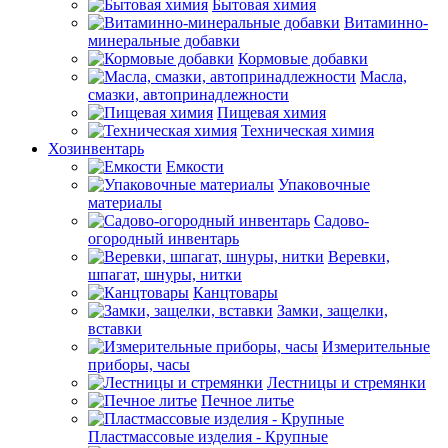
Бытовая химия
Витаминно-
минеральные добавки
Кормовые добавки
Масла,
смазки, автопринадлежности
Пищевая химия
Техническая химия
Хозинвентарь
Емкости
Упаковочные
материалы
Садово-
огородный инвентарь
Веревки,
шпагат, шнуры, нитки
Канцтовары
Замки, защелки,
вставки
Измерительные
приборы, часы
Лестницы и стремянки
Печное литье
Пластмассовые изделия - Крупные