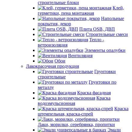
строительные блоки
Клей,
герметики, пена монтажная
Напольные
покрытия, декор
Плита OSB, ДВП
Строительные смеси
Тепло -
ветроизоляция
Элементы опалубки
Вентиляция
Обои
Лакокрасочная продукция
Грунтовки
строительные
Грунтовки по
металлу
Краска фасадная
Краска
водоэмульсионная
Краска
штемпельная, краска-спрей
Лаки, морилки, серебрянка, пропитки
Эмали