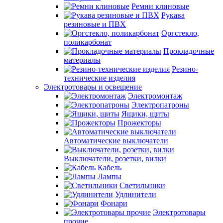
Ремни клиновые
Рукава
резиновые и ПВХ
Оргстекло,
поликарбонат
Прокладочные
материалы
Резино-
технические изделия
Электротовары и освещение
Электромонтаж
Электропатроны
Ящики, щиты
Прожекторы
Автоматические выключатели
Выключатели, розетки, вилки
Кабель
Лампы
Светильники
Удлинители
Фонари
Электротовары
прочие