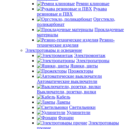
Ремни клиновые
Рукава
резиновые и ПВХ
Оргстекло,
поликарбонат
Прокладочные
материалы
Резино-
технические изделия
Электротовары и освещение
Электромонтаж
Электропатроны
Ящики, щиты
Прожекторы
Автоматические выключатели
Выключатели, розетки, вилки
Кабель
Лампы
Светильники
Удлинители
Фонари
Электротовары
прочие