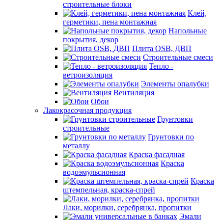
строительные блоки
Клей,
герметики, пена монтажная
Напольные
покрытия, декор
Плита OSB, ДВП
Строительные смеси
Тепло -
ветроизоляция
Элементы опалубки
Вентиляция
Обои
Лакокрасочная продукция
Грунтовки
строительные
Грунтовки по
металлу
Краска фасадная
Краска
водоэмульсионная
Краска
штемпельная, краска-спрей
Лаки, морилки, серебрянка, пропитки
Эмали