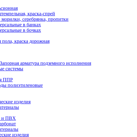
ьсионная
темпельная, краска-спрей
 морилки, серебрянка, пропитки
ерсальные в банках
ерсальные в бочках
 пола, краска дорожная
Запорная арматура подземного исполнения
ые системы
ия ППР
оды полиэтиленовые
еские изделия
атериалы
е и ПВХ
арбонат
атериалы
еские изделия