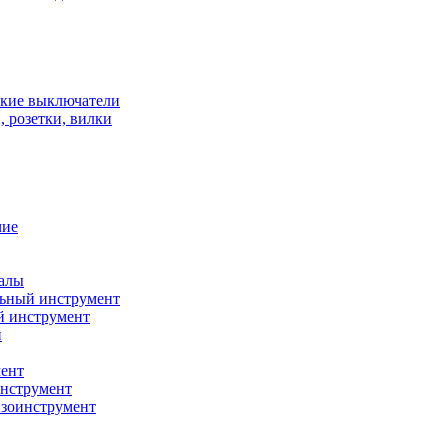
кие выключатели
 розетки, вилки
чие
алы
ьный инструмент
й инструмент
и
ент
нструмент
нзоинструмент