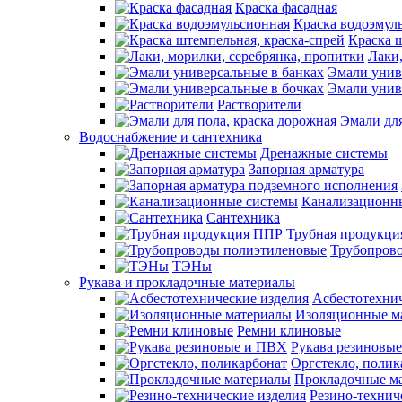
Краска фасадная
Краска водоэмул
Краска ш
Лаки,
Эмали унив
Эмали унив
Растворители
Эмали для
Водоснабжение и сантехника
Дренажные системы
Запорная арматура
Канализационн
Сантехника
Трубная продукц
Трубопров
ТЭНы
Рукава и прокладочные материалы
Асбестотехнич
Изоляционные м
Ремни клиновые
Рукава резиновы
Оргстекло, полик
Прокладочные м
Резино-технич