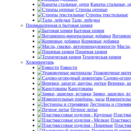
Канаты стальные, ц
Стропы цепные
Стропы текстильные
Тали, лебедки
Промышленная и бытовая химия
Бытовая химия
Витамин
Кормовые добавки
Масла,
Пищевая химия
Техническая химия
Хозинвентарь
Емкости
Упаковочные мате
Садово-огор
Веревки, ш
Канцтовары
Замки, защелки, в
Измеритель
Лестницы и стремя
Печное литье
Пластма
Пластмасс
Пластма
Поливочный инвен