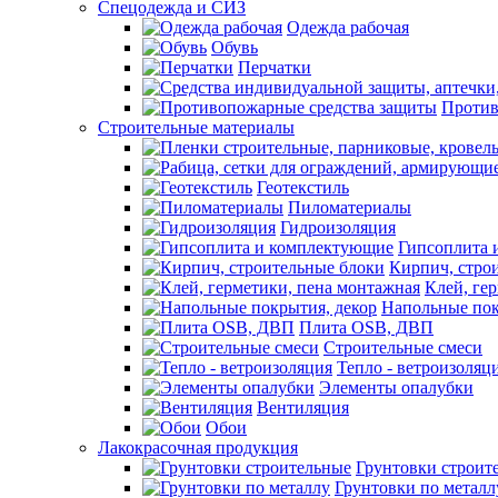
Спецодежда и СИЗ
Одежда рабочая
Обувь
Перчатки
Против
Строительные материалы
Геотекстиль
Пиломатериалы
Гидроизоляция
Гипсоплита 
Кирпич, стро
Клей, ге
Напольные пок
Плита OSB, ДВП
Строительные смеси
Тепло - ветроизоляц
Элементы опалубки
Вентиляция
Обои
Лакокрасочная продукция
Грунтовки строит
Грунтовки по металл