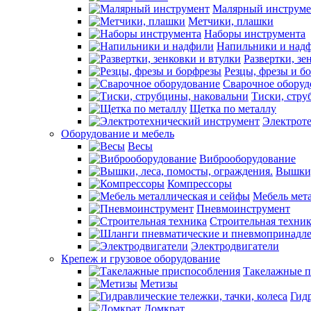
Малярный инструме
Метчики, плашки
Наборы инструмента
Напильники и над
Развертки, зе
Резцы, фрезы и б
Сварочное оборуд
Тиски, стру
Щетка по металлу
Электрот
Оборудование и мебель
Весы
Виброоборудование
Вышки,
Компрессоры
Мебель мет
Пневмоинструмент
Строительная техни
Электродвигатели
Крепеж и грузовое оборудование
Такелажные п
Метизы
Гидр
Домкрат