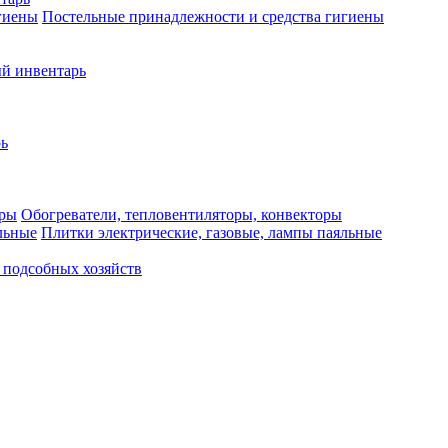
Постельные принадлежности и средства гигиены
й инвентарь
ь
Обогреватели, тепловентиляторы, конвекторы
Плитки электрические, газовые, лампы паяльные
 подсобных хозяйств