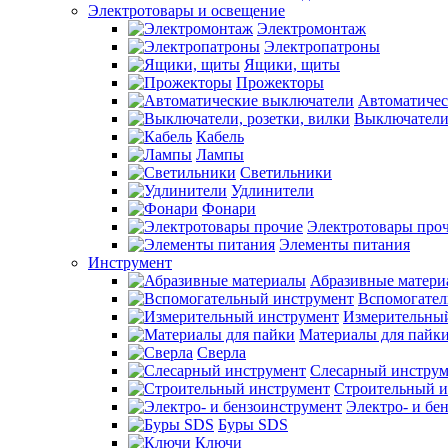
Электротовары и освещение
Электромонтаж
Электропатроны
Ящики, щиты
Прожекторы
Автоматичес
Выключатели,
Кабель
Лампы
Светильники
Удлинители
Фонари
Электротовары про
Элементы питания
Инструмент
Абразивные матери
Вспомогател
Измерительны
Материалы для пайк
Сверла
Слесарный инструм
Строительный и
Электро- и бе
Буры SDS
Ключи