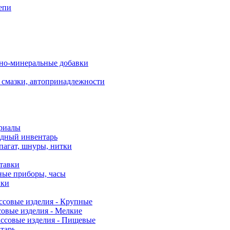
епи
но-минеральные добавки
 смазки, автопринадлежности
риалы
одный инвентарь
пагат, шнуры, нитки
ставки
ные приборы, часы
нки
ссовые изделия - Крупные
овые изделия - Мелкие
ссовые изделия - Пищевые
тарь