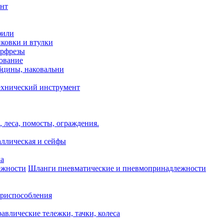
нт
фили
нковки и втулки
орфрезы
ование
бцины, наковальни
ехнический инструмент
 леса, помосты, ограждения.
аллическая и сейфы
ка
Шланги пневматические и пневмопринадлежности
риспособления
авлические тележки, тачки, колеса