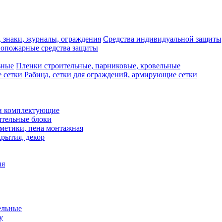
Средства индивидуальной защиты,
опожарные средства защиты
Пленки строительные, парниковые, кровельные
Рабица, сетки для ограждений, армирующие сетки
и комплектующие
ительные блоки
рметики, пена монтажная
рытия, декор
ия
ельные
у