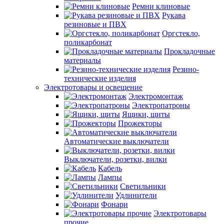
Ремни клиновые
Рукава
резиновые и ПВХ
Оргстекло,
поликарбонат
Прокладочные
материалы
Резино-
технические изделия
Электротовары и освещение
Электромонтаж
Электропатроны
Ящики, щиты
Прожекторы
Автоматические выключатели
Выключатели, розетки, вилки
Кабель
Лампы
Светильники
Удлинители
Фонари
Электротовары
прочие