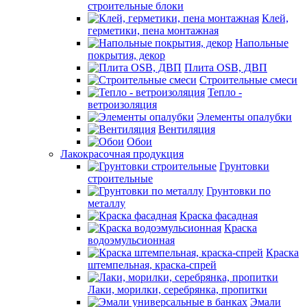
строительные блоки
Клей,
герметики, пена монтажная
Напольные
покрытия, декор
Плита OSB, ДВП
Строительные смеси
Тепло -
ветроизоляция
Элементы опалубки
Вентиляция
Обои
Лакокрасочная продукция
Грунтовки
строительные
Грунтовки по
металлу
Краска фасадная
Краска
водоэмульсионная
Краска
штемпельная, краска-спрей
Лаки, морилки, серебрянка, пропитки
Эмали