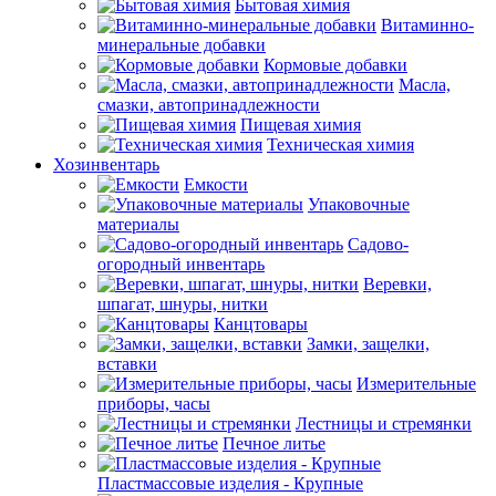
Бытовая химия
Витаминно-
минеральные добавки
Кормовые добавки
Масла,
смазки, автопринадлежности
Пищевая химия
Техническая химия
Хозинвентарь
Емкости
Упаковочные
материалы
Садово-
огородный инвентарь
Веревки,
шпагат, шнуры, нитки
Канцтовары
Замки, защелки,
вставки
Измерительные
приборы, часы
Лестницы и стремянки
Печное литье
Пластмассовые изделия - Крупные