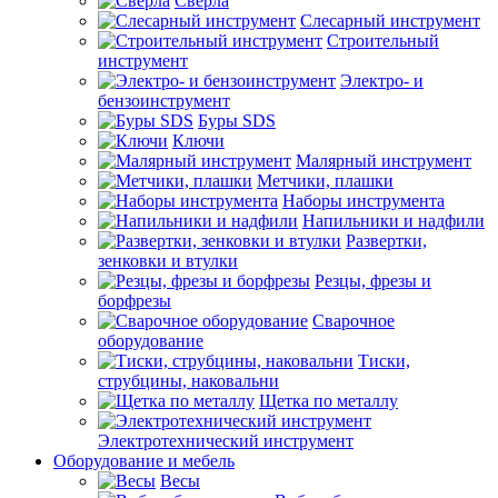
Сверла
Слесарный инструмент
Строительный
инструмент
Электро- и
бензоинструмент
Буры SDS
Ключи
Малярный инструмент
Метчики, плашки
Наборы инструмента
Напильники и надфили
Развертки,
зенковки и втулки
Резцы, фрезы и
борфрезы
Сварочное
оборудование
Тиски,
струбцины, наковальни
Щетка по металлу
Электротехнический инструмент
Оборудование и мебель
Весы