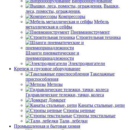
Виброоборудование
Вышки,
леса, помосты, ограждения.
Компрессоры
Мебель
металлическая и сейфы
Пневмоинструмент
Строительная техника
Шланги пневматические и
пневмопринадлежности
Электродвигатели
Крепеж и грузовое оборудование
Такелажные
приспособления
Метизы
Гидравлические тележки, тачки, колеса
Домкрат
Канаты стальные, цепи
Стропы цепные
Стропы текстильные
Тали, лебедки
Промышленная и бытовая химия