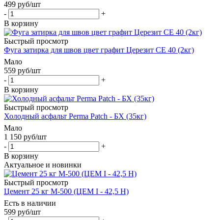
499
руб
/шт
-
+
В корзину
Быстрый просмотр
Фуга затирка для швов цвет графит Церезит CE 40 (2кг)
Мало
559
руб
/шт
-
+
В корзину
Быстрый просмотр
Холодный асфальт Perma Patch - БХ (35кг)
Мало
1 150
руб
/шт
-
+
В корзину
Актуальное и новинки
Быстрый просмотр
Цемент 25 кг М-500 (ЦЕМ I - 42,5 Н)
Есть в наличии
599
руб
/шт