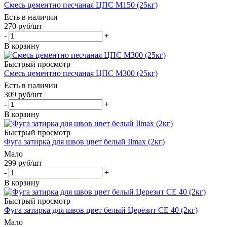
Смесь цементно песчаная ЦПС М150 (25кг)
Есть в наличии
270
руб
/шт
-
+
В корзину
Быстрый просмотр
Смесь цементно песчаная ЦПС М300 (25кг)
Есть в наличии
309
руб
/шт
-
+
В корзину
Быстрый просмотр
Фуга затирка для швов цвет белый Ilmax (2кг)
Мало
299
руб
/шт
-
+
В корзину
Быстрый просмотр
Фуга затирка для швов цвет белый Церезит CE 40 (2кг)
Мало