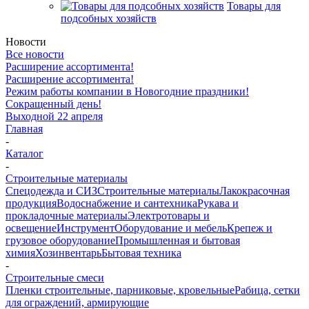
Товары для
подсобных хозяйств
Новости
Все новости
Расширение ассортимента!
Расширение ассортимента!
Режим работы компании в Новогодние праздники!
Сокращенный день!
Выходной 22 апреля
Главная
-
Каталог
-
Строительные материалы
Спецодежда и СИЗ
Строительные материалы
Лакокрасочная
продукция
Водоснабжение и сантехника
Рукава и
прокладочные материалы
Электротовары и
освещение
Инструмент
Оборудование и мебель
Крепеж и
грузовое оборудование
Промышленная и бытовая
химия
Хозинвентарь
Бытовая техника
-
Строительные смеси
Пленки строительные, парниковые, кровельные
Рабица, сетки
для ограждений, армирующие