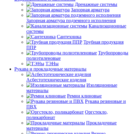
Дренажные системы
Запорная арматура
Запорная арматура подземного исполнения
Канализационные
системы
Сантехника
Трубная продукция
ППР
Трубопроводы
полиэтиленовые
ТЭНы
Рукава и прокладочные материалы
Асбестотехнические изделия
Изоляционные
материалы
Ремни клиновые
Рукава резиновые и
ПВХ
Оргстекло,
поликарбонат
Прокладочные
материалы
Резино-