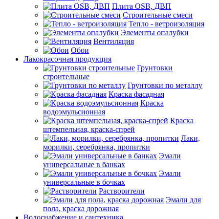
Плита OSB, ДВП
Строительные смеси
Тепло - ветроизоляция
Элементы опалубки
Вентиляция
Обои
Лакокрасочная продукция
Грунтовки
строительные
Грунтовки по металлу
Краска фасадная
Краска
водоэмульсионная
Краска
штемпельная, краска-спрей
Лаки,
морилки, серебрянка, пропитки
Эмали
универсальные в банках
Эмали
универсальные в бочках
Растворители
Эмали для
пола, краска дорожная
Водоснабжение и сантехника