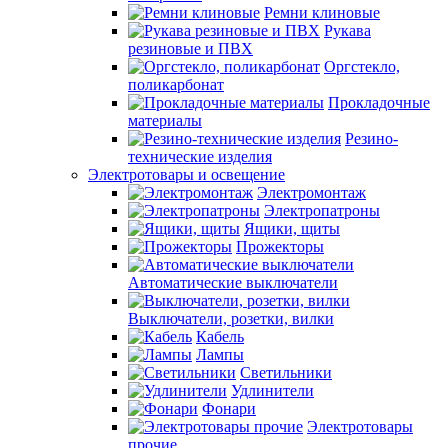
Ремни клиновые
Рукава
резиновые и ПВХ
Оргстекло,
поликарбонат
Прокладочные
материалы
Резино-
технические изделия
Электротовары и освещение
Электромонтаж
Электропатроны
Ящики, щиты
Прожекторы
Автоматические выключатели
Выключатели, розетки, вилки
Кабель
Лампы
Светильники
Удлинители
Фонари
Электротовары
прочие