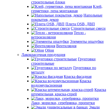
строительные блоки
Клей,
герметики, пена монтажная
Напольные
покрытия, декор
Плита OSB, ДВП
Строительные смеси
Тепло -
ветроизоляция
Элементы опалубки
Вентиляция
Обои
Лакокрасочная продукция
Грунтовки
строительные
Грунтовки по
металлу
Краска фасадная
Краска
водоэмульсионная
Краска
штемпельная, краска-спрей
Лаки, морилки, серебрянка, пропитки
Эмали