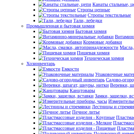
Канаты стальные, ц
Стропы цепные
Стропы текстильные
Тали, лебедки
Промышленная и бытовая химия
Бытовая химия
Витамин
Кормовые добавки
Масла,
Пищевая химия
Техническая химия
Хозинвентарь
Емкости
Упаковочные мате
Садово-огор
Веревки, ш
Канцтовары
Замки, защелки, в
Измеритель
Лестницы и стремя
Печное литье
Пластма
Пластмасс
Пластма
Поливочный инвен