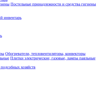
Постельные принадлежности и средства гигиены
й инвентарь
ь
Обогреватели, тепловентиляторы, конвекторы
Плитки электрические, газовые, лампы паяльные
 подсобных хозяйств