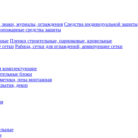
Средства индивидуальной защиты,
опожарные средства защиты
Пленки строительные, парниковые, кровельные
Рабица, сетки для ограждений, армирующие сетки
и комплектующие
ительные блоки
рметики, пена монтажная
рытия, декор
ия
ельные
у