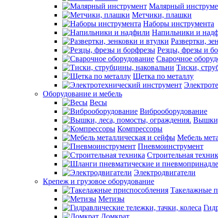
Малярный инструме
Метчики, плашки
Наборы инструмента
Напильники и над
Развертки, зе
Резцы, фрезы и б
Сварочное оборуд
Тиски, стру
Щетка по металлу
Электрот
Оборудование и мебель
Весы
Виброоборудование
Вышки,
Компрессоры
Мебель мет
Пневмоинструмент
Строительная техни
Электродвигатели
Крепеж и грузовое оборудование
Такелажные п
Метизы
Гидр
Домкрат