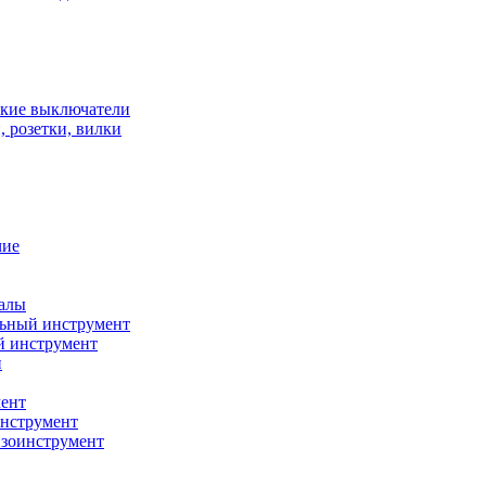
кие выключатели
 розетки, вилки
чие
алы
ьный инструмент
й инструмент
и
ент
нструмент
нзоинструмент