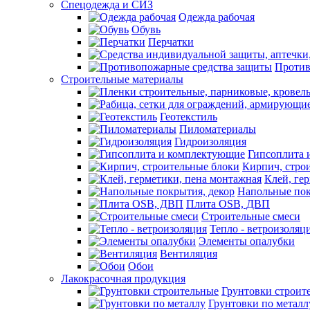
Спецодежда и СИЗ
Одежда рабочая
Обувь
Перчатки
Против
Строительные материалы
Геотекстиль
Пиломатериалы
Гидроизоляция
Гипсоплита 
Кирпич, стро
Клей, ге
Напольные пок
Плита OSB, ДВП
Строительные смеси
Тепло - ветроизоляц
Элементы опалубки
Вентиляция
Обои
Лакокрасочная продукция
Грунтовки строит
Грунтовки по металл