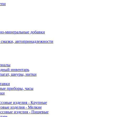
епи
но-минеральные добавки
 смазки, автопринадлежности
риалы
одный инвентарь
пагат, шнуры, нитки
ставки
ные приборы, часы
нки
ссовые изделия - Крупные
овые изделия - Мелкие
ссовые изделия - Пищевые
тарь