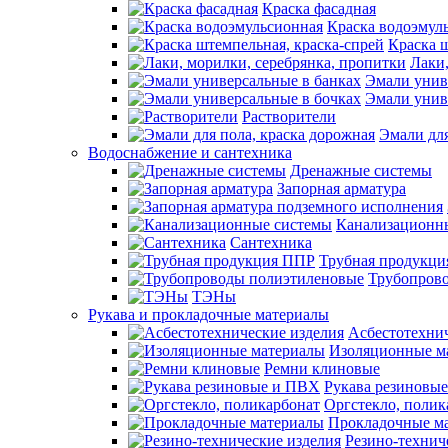
Краска фасадная
Краска водоэмул
Краска ш
Лаки,
Эмали унив
Эмали унив
Растворители
Эмали для
Водоснабжение и сантехника
Дренажные системы
Запорная арматура
Канализационн
Сантехника
Трубная продукц
Трубопров
ТЭНы
Рукава и прокладочные материалы
Асбестотехнич
Изоляционные м
Ремни клиновые
Рукава резиновы
Оргстекло, полик
Прокладочные м
Резино-технич