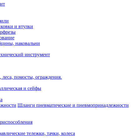
нт
фили
нковки и втулки
орфрезы
ование
бцины, наковальни
ехнический инструмент
 леса, помосты, ограждения.
аллическая и сейфы
ка
Шланги пневматические и пневмопринадлежности
риспособления
авлические тележки, тачки, колеса