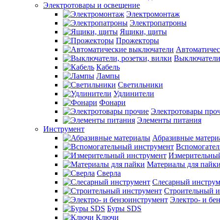
Электротовары и освещение
Электромонтаж
Электропатроны
Ящики, щиты
Прожекторы
Автоматичес
Выключатели,
Кабель
Лампы
Светильники
Удлинители
Фонари
Электротовары про
Элементы питания
Инструмент
Абразивные матери
Вспомогател
Измерительны
Материалы для пайк
Сверла
Слесарный инструм
Строительный и
Электро- и бе
Буры SDS
Ключи