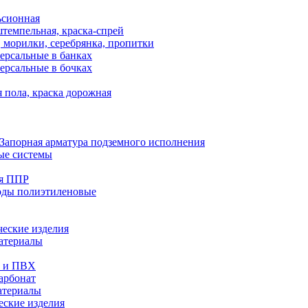
ьсионная
темпельная, краска-спрей
 морилки, серебрянка, пропитки
ерсальные в банках
ерсальные в бочках
 пола, краска дорожная
Запорная арматура подземного исполнения
ые системы
ия ППР
оды полиэтиленовые
еские изделия
атериалы
е и ПВХ
арбонат
атериалы
еские изделия